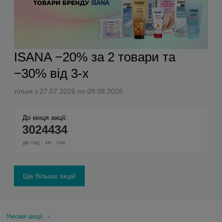
ISANA −20% за 2 товари та
−30% від 3-х
тільки з 27.07.2026 по 09.08.2026
До кінця акції:
3
02
44
33
дн
год
хв
сек
Ще більше акцій
Умови акції