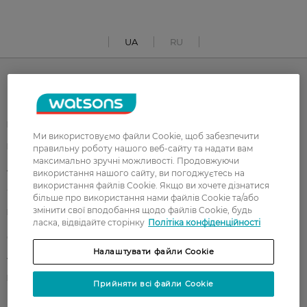
UA
RU
Каталог
Корейска косметика
Чоловікам
Ми використовуємо файли Cookie, щоб забезпечити
Парфуми
Здоров'я
правильну роботу нашого веб-сайту та надати вам
максимально зручні можливості. Продовжуючи
Акції
Макіяж
використання нашого сайту, ви погоджуєтесь на
використання файлів Cookie. Якщо ви хочете дізнатися
Обличчя
Тіло
більше про використання нами файлів Cookie та/або
змінити свої вподобання щодо файлів Cookie, будь
Подарунки
Діти
ласка, відвідайте сторінку
Політіка конфіденційності
Дім
Волосся
Налаштувати файли Cookie
Аксесуари
Дерматокосметика
Бренди
Прийняти всі файли Cookie