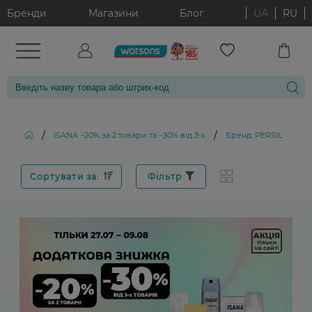
Бренди
Магазини
Блог
UA
RU
/
/
ISANA −20% за 2 товари та −30% від 3-х
Бренд: PERSIL
Сортувати за:
Фільтр