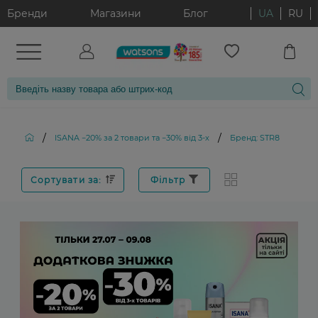
Бренди
Магазини
Блог
UA
RU
/
/
ISANA −20% за 2 товари та −30% від 3-х
Бренд: STR8
Сортувати за:
Фільтр