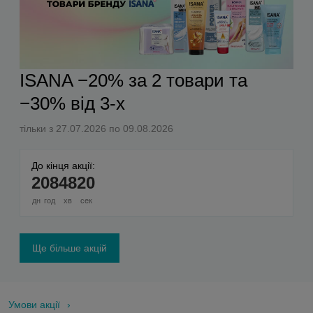
ISANA −20% за 2 товари та
−30% від 3-х
тільки з 27.07.2026 по 09.08.2026
До кінця акції:
2
08
48
19
дн
год
хв
сек
Ще більше акцій
Умови акції