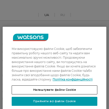
UA
RU
Каталог
Корейска косметика
Чоловікам
Ми використовуємо файли Cookie, щоб забезпечити
Парфуми
Здоров'я
правильну роботу нашого веб-сайту та надати вам
максимально зручні можливості. Продовжуючи
Акції
Макіяж
використання нашого сайту, ви погоджуєтесь на
використання файлів Cookie. Якщо ви хочете дізнатися
Обличчя
Тіло
більше про використання нами файлів Cookie та/або
змінити свої вподобання щодо файлів Cookie, будь
Подарунки
Діти
ласка, відвідайте сторінку
Політіка конфіденційності
Дім
Волосся
Налаштувати файли Cookie
Аксесуари
Дерматокосметика
Бренди
Прийняти всі файли Cookie