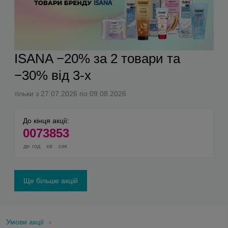
ISANA −20% за 2 товари та
−30% від 3-х
тільки з 27.07.2026 по 09.08.2026
До кінця акції:
0
07
38
52
дн
год
хв
сек
Ще більше акцій
Умови акції