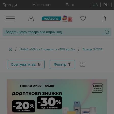
Бренди
Магазини
Блог
UA
RU
/
/
ISANA −20% за 2 товари та −30% від 3-х
Бренд: SYOSS
Сортувати за:
Фільтр