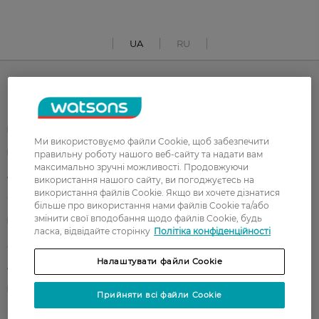
UA
RU
Каталог
Корейска косметика
Чоловікам
Ми використовуємо файли Cookie, щоб забезпечити
Парфуми
Здоров'я
правильну роботу нашого веб-сайту та надати вам
максимально зручні можливості. Продовжуючи
Акції
Макіяж
використання нашого сайту, ви погоджуєтесь на
використання файлів Cookie. Якщо ви хочете дізнатися
Обличчя
Тіло
більше про використання нами файлів Cookie та/або
змінити свої вподобання щодо файлів Cookie, будь
Подарунки
Діти
ласка, відвідайте сторінку
Політіка конфіденційності
Дім
Волосся
Налаштувати файли Cookie
Аксесуари
Дерматокосметика
Бренди
Прийняти всі файли Cookie