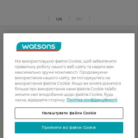
UA
RU
Каталог
Корейска косметика
Чоловікам
Ми використовуємо файли Cookie, щоб забезпечити
Парфуми
Здоров'я
правильну роботу нашого веб-сайту та надати вам
максимально зручні можливості. Продовжуючи
Акції
Макіяж
використання нашого сайту, ви погоджуєтесь на
використання файлів Cookie. Якщо ви хочете дізнатися
Обличчя
Тіло
більше про використання нами файлів Cookie та/або
змінити свої вподобання щодо файлів Cookie, будь
Подарунки
Діти
ласка, відвідайте сторінку
Політіка конфіденційності
Дім
Волосся
Налаштувати файли Cookie
Аксесуари
Дерматокосметика
Бренди
Прийняти всі файли Cookie