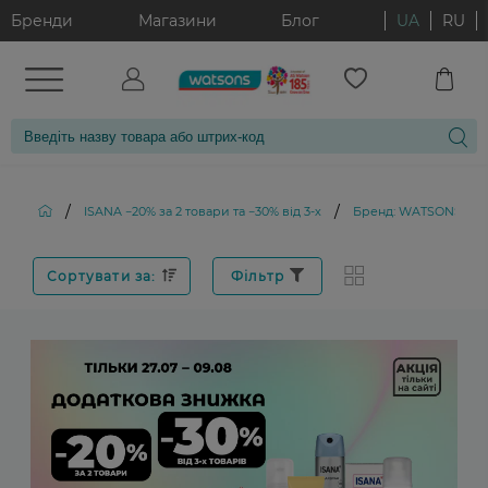
Бренди
Магазини
Блог
UA
RU
/
/
ISANA −20% за 2 товари та −30% від 3-х
Бренд: WATSONS
Сортувати за:
Фільтр