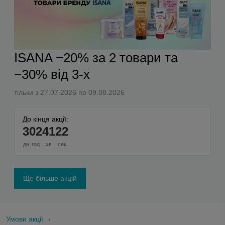
ISANA −20% за 2 товари та
−30% від 3-х
тільки з 27.07.2026 по 09.08.2026
До кінця акції:
3
02
41
21
дн
год
хв
сек
Ще більше акцій
Умови акції