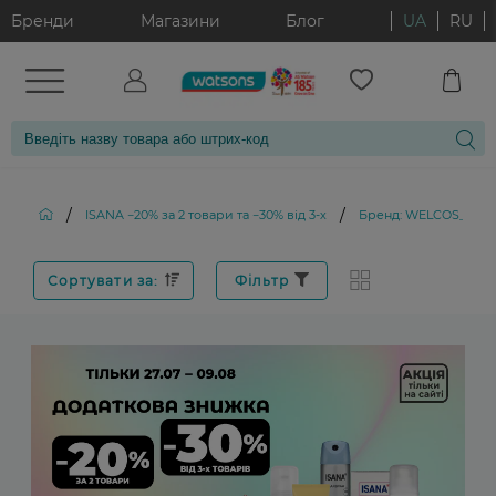
Бренди
Магазини
Блог
UA
RU
/
/
ISANA −20% за 2 товари та −30% від 3-х
Бренд: WELCOS_AR
Сортувати за:
Фільтр