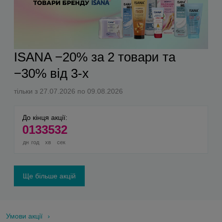
ISANA −20% за 2 товари та
−30% від 3-х
тільки з 27.07.2026 по 09.08.2026
До кінця акції:
0
13
35
32
дн
год
хв
сек
Ще більше акцій
Умови акції