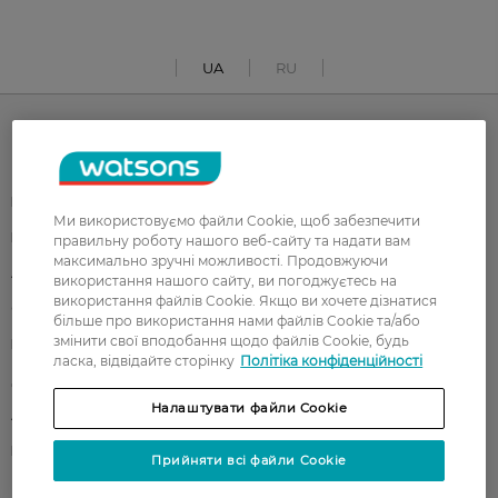
UA
RU
Каталог
Корейска косметика
Чоловікам
Ми використовуємо файли Cookie, щоб забезпечити
Парфуми
Здоров'я
правильну роботу нашого веб-сайту та надати вам
максимально зручні можливості. Продовжуючи
Акції
Макіяж
використання нашого сайту, ви погоджуєтесь на
використання файлів Cookie. Якщо ви хочете дізнатися
Обличчя
Тіло
більше про використання нами файлів Cookie та/або
змінити свої вподобання щодо файлів Cookie, будь
Подарунки
Діти
ласка, відвідайте сторінку
Політіка конфіденційності
Дім
Волосся
Налаштувати файли Cookie
Аксесуари
Дерматокосметика
Бренди
Прийняти всі файли Cookie