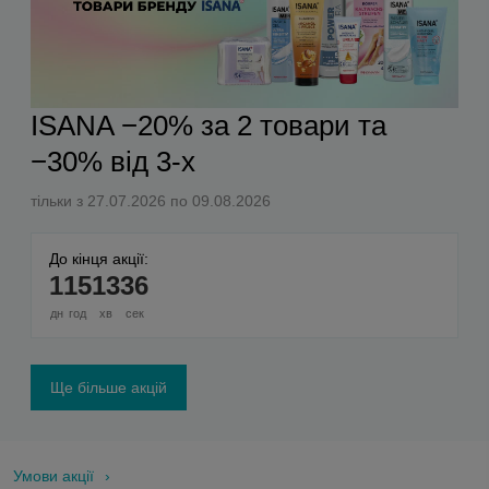
ISANA −20% за 2 товари та
−30% від 3-х
тільки з 27.07.2026 по 09.08.2026
До кінця акції:
1
15
13
36
дн
год
хв
сек
Ще більше акцій
Умови акції