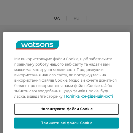
UA
RU
Каталог
Корейска косметика
Чоловікам
Ми використовуємо файли Cookie, щоб забезпечити
Парфуми
Здоров'я
правильну роботу нашого веб-сайту та надати вам
максимально зручні можливості. Продовжуючи
Акції
Макіяж
використання нашого сайту, ви погоджуєтесь на
використання файлів Cookie. Якщо ви хочете дізнатися
Обличчя
Тіло
більше про використання нами файлів Cookie та/або
змінити свої вподобання щодо файлів Cookie, будь
Подарунки
Діти
ласка, відвідайте сторінку
Політіка конфіденційності
Дім
Волосся
Налаштувати файли Cookie
Аксесуари
Дерматокосметика
Бренди
Прийняти всі файли Cookie