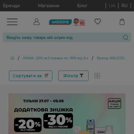
Бренди
Магазини
Блог
UA
RU
/
/
ISANA −20% за 2 товари та −30% від 3-х
Бренд: WELCOS_B7
Сортувати за:
Фільтр