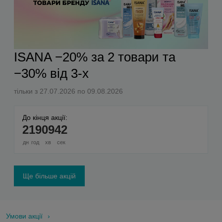
ISANA −20% за 2 товари та
−30% від 3-х
тільки з 27.07.2026 по 09.08.2026
До кінця акції:
2
19
09
41
дн
год
хв
сек
Ще більше акцій
Умови акції