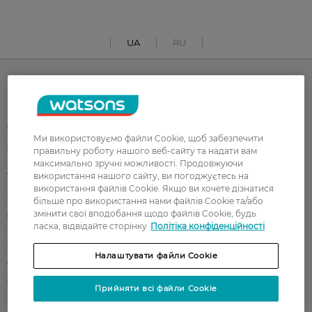
UA
RU
Каталог
Корейска косметика
Чоловікам
Ми використовуємо файли Cookie, щоб забезпечити
Парфуми
Здоров'я
правильну роботу нашого веб-сайту та надати вам
максимально зручні можливості. Продовжуючи
Акції
Макіяж
використання нашого сайту, ви погоджуєтесь на
використання файлів Cookie. Якщо ви хочете дізнатися
Обличчя
Тіло
більше про використання нами файлів Cookie та/або
змінити свої вподобання щодо файлів Cookie, будь
Подарунки
Діти
ласка, відвідайте сторінку
Політіка конфіденційності
Дім
Волосся
Налаштувати файли Cookie
Аксесуари
Дерматокосметика
Бренди
Прийняти всі файли Cookie