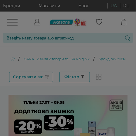
Бренди
Магазини
Блог
UA
RU
/
/
ISANA −20% за 2 товари та −30% від 3-х
Бренд: WOMEN
Сортувати за:
Фільтр