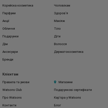
Корейска косметика
Чоловікам
Парфуми
Здоров'я
Акції
Макіяж
Обличчя
Тіло
Подарунки
Діти
Дім
Волосся
Аксесуари
Дерматокосметика
Бренди
Клієнтам
Правила та умови
Магазини
Watsons Club
Подарункові сертифікати
Про Watsons
Кар'єра у Watsons
Контакти
Блог