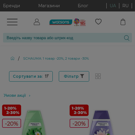
Бренди
Магазини
Блог
UA
RU
/
SCHAUMA: 1 товар -20%, 2 товари -30%
Сортувати за:
Фільтр
Умови акції
-20%
-20%