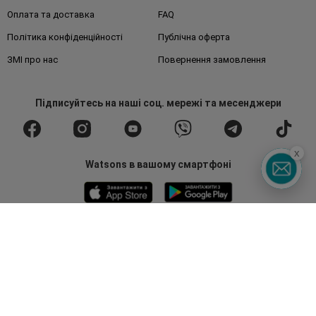
Оплата та доставка
FAQ
Політика конфіденційності
Публічна оферта
ЗМІ про нас
Повернення замовлення
Підписуйтесь
на наші соц. мережі
та месенджери
x
Watsons в вашому смартфоні
Гаряча лінія
0 800 300 333