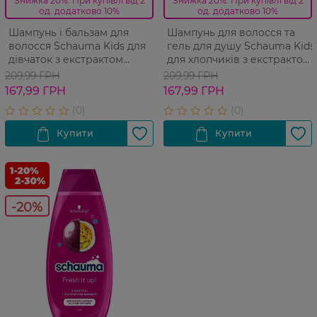
Знижка 20%. При купівлі від 2
Знижка 20%. При купівлі від 2
од. додатково 10%
од. додатково 10%
Шампунь і бальзам для
Шампунь для волосся та
волосся Schauma Kids для
гель для душу Schauma Kids
дівчаток з екстрактом
для хлопчиків з екстрактом
малини 400 мл
чорниці 400 мл
209,99 ГРН
209,99 ГРН
167,99 ГРН
167,99 ГРН
-20%