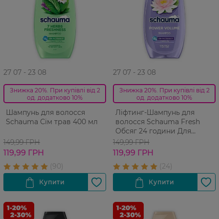
27 07 - 23 08
27 07 - 23 08
Знижка 20%. При купівлі від 2
Знижка 20%. При купівлі від 2
од. додатково 10%
од. додатково 10%
Шампунь для волосся
Ліфтинг-Шампунь для
Schauma Сім трав 400 мл
волосся Schauma Fresh
Обсяг 24 години Для
жирного волосся 400 мл
149,99 ГРН
149,99 ГРН
119,99 ГРН
119,99 ГРН