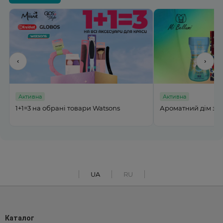
‹
›
Активна
Активна
%
1+1=3 на обрані товари Watsons
Ароматний дім з M
UA
RU
Каталог