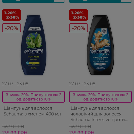
-20%
-20%
27 07 - 23 08
27 07 - 23 08
Знижка 20%. При купівлі від 2
Знижка 20%. При купівлі від 2
од. додатково 10%
од. додатково 10%
Шампунь для волосся
Шампунь для волосся
Schauma з хмелем 400 мл
чоловічий для волосся
Schauma Intensive проти
лупи 400 мл
169,99 ГРН
169,99 ГРН
135,99 ГРН
135,99 ГРН