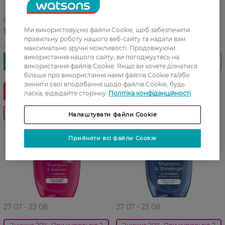
400 мл
Miss Fresh! 150 мл
149,99 ГРН
189,99 ГРН
Ми використовуємо файли Cookie, щоб забезпечити
119,99 ГРН
151,99 ГРН
правильну роботу нашого веб-сайту та надати вам
максимально зручні можливості. Продовжуючи
використання нашого сайту, ви погоджуєтесь на
використання файлів Cookie. Якщо ви хочете дізнатися
більше про використання нами файлів Cookie та/або
змінити свої вподобання щодо файлів Cookie, будь
ласка, відвідайте сторінку
Політіка конфіденційності
-20%
-20%
Налаштувати файли Cookie
Прийняти всі файли Cookie
27 07 - 23 08
27 07 - 23 08