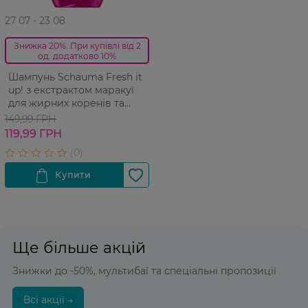
27 07 - 23 08
Знижка 20%. При купівлі від 2
од. додатково 10%
Шампунь Schauma Fresh it
up! з екстрактом маракуї
для жирних коренів та
сухих кінчиків 400 мл
149,99 ГРН
119,99 ГРН
Ще більше акцій
Знижки до -50%, мультибаї та спеціальні пропозиції
Всі акції →