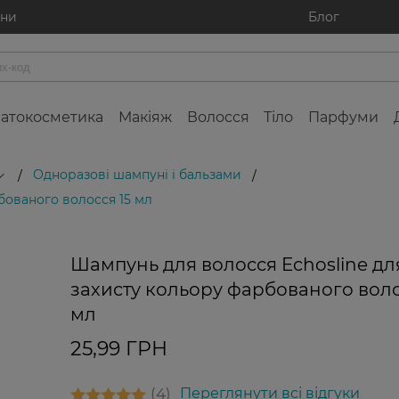
ини
Блог
атокосметика
Макіяж
Волосся
Тіло
Парфуми
Одноразові шампуні і бальзами
/
/
бованого волосся 15 мл
Шампунь для волосся Echosline дл
захисту кольору фарбованого воло
мл
25,99 ГРН
4
Переглянути всі відгуки