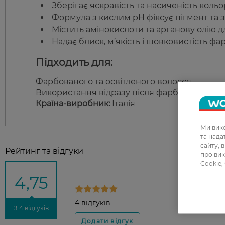
Зберігає яскравість та насиченість коль
Формула з кислим pH фіксує пігмент та 
Містить амінокислоти та арганову олію д
Надає блиск, м’якість і шовковистість ф
Підходить для:
Фарбованого та освітленого волосся.
Використання відразу після фарбування та д
Країна-виробник:
Італія
Ми вико
та над
сайту, 
Рейтинг та відгуки
про вик
Cookie,
4,75
4 відгуків
З 4 відгуків