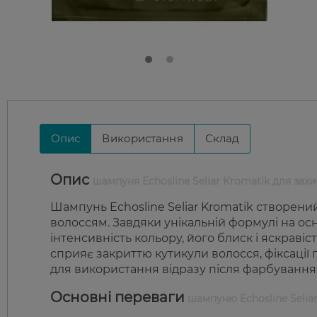
Опис
Використання
Склад
Опис
шампуня Echosline Seliar Kromatik для за
Шампунь Echosline Seliar Kromatik створени
волоссям. Завдяки унікальній формулі на осн
інтенсивність кольору, його блиск і яскравіс
сприяє закриттю кутикули волосся, фіксації
для використання відразу після фарбування,
Основні переваги
шампуню Echosline Seliar