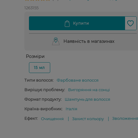
1263155
Наявність в магазинах
Розміри
15 мл
Типи волосся:
Фарбоване волосся
Вирішує проблему:
Вигоряння на сонці
Формат продукту:
Шампунь для волосся
Країна-виробник:
Італія
Ефект:
Зволоженн
Очищення
Захист кольору