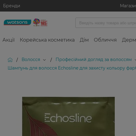
Бренди
Магаз
Акції
Корейська косметика
Дім
Обличчя
Дерм
Волосся
Професійний догляд за волоссям
/
/
Шампунь для волосся Echosline для захисту кольору фар