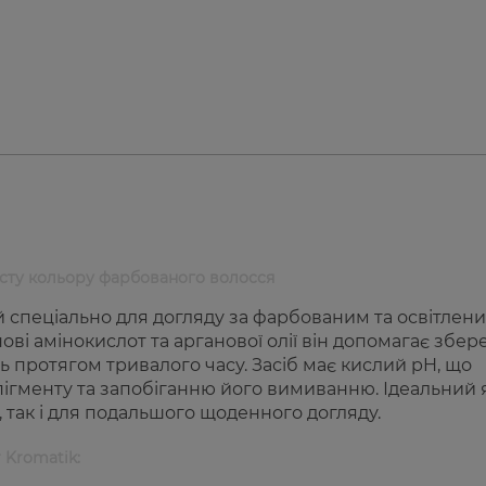
хисту кольору фарбованого волосся
й спеціально для догляду за фарбованим та освітлен
ові амінокислот та арганової олії він допомагає збер
ть протягом тривалого часу. Засіб має кислий pH, що
 пігменту та запобіганню його вимиванню. Ідеальний 
 так і для подальшого щоденного догляду.
 Kromatik: