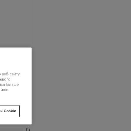
 веб-сайту
нашого
ися більше
айлів
0
0
и Cookie
0
1