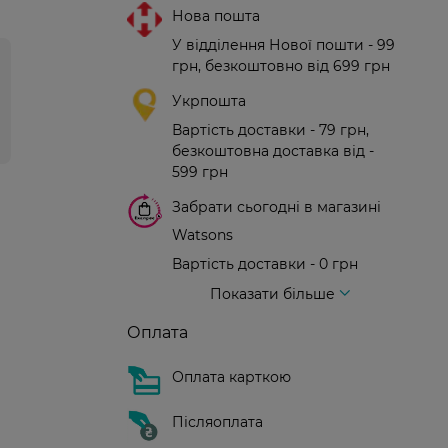
Нова пошта
У відділення Нової пошти - 99
грн, безкоштовно від 699 грн
Укрпошта
Вартість доставки - 79 грн,
безкоштовна доставка від -
599 грн
Забрати сьогодні в магазині
Watsons
Вартість доставки - 0 грн
Вартість доставки - 99 грн, безкоштовна доставка від - 699 грн
Доставка кур'єром нової пошти
Вартість доставки - 150 грн (до парадного)
Показати більше
Оплата
Оплата карткою
я
Післяоплата