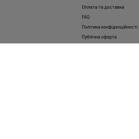
Оплата та доставка
FAQ
Політика конфіденційності
Публічна оферта
ЗМІ про нас
Повернення замовлення
©2014 - 2026. Умови використання сайту