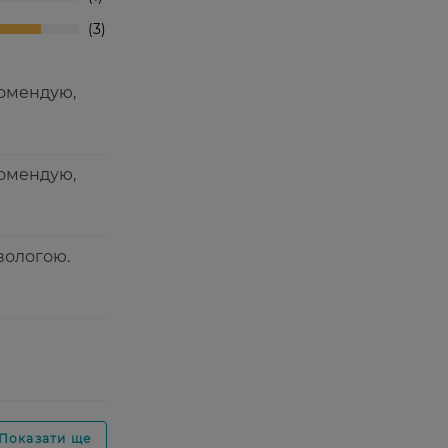
3
комендую,
комендую,
 вологою.
Показати ще