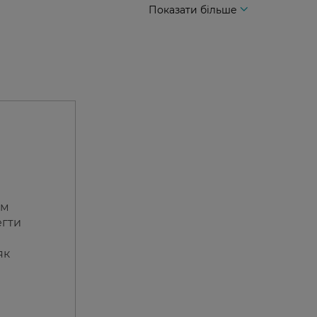
Показати більше
им
егти
як