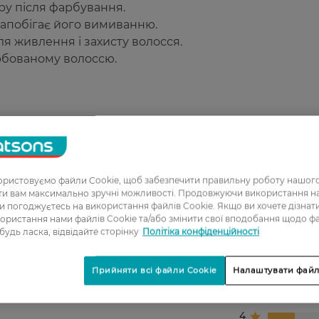
ору після фарбування.
запобігає його вимиванню.
ля живлення і захисту волосся.
арбованому волоссю.
ля регулярного догляду.
ристовуємо файли Cookie, щоб забезпечити правильну роботу нашого
ати вам максимально зручні можливості. Продовжуючи використання 
ви погоджуєтесь на використання файлів Cookie. Якщо ви хочете дізнат
ористання нами файлів Cookie та/або змінити свої вподобання щодо ф
 будь ласка, відвідайте сторінку
Політіка конфіденційності
1
2
Прийняти всі файли Cookie
Налаштувати файл
3
4