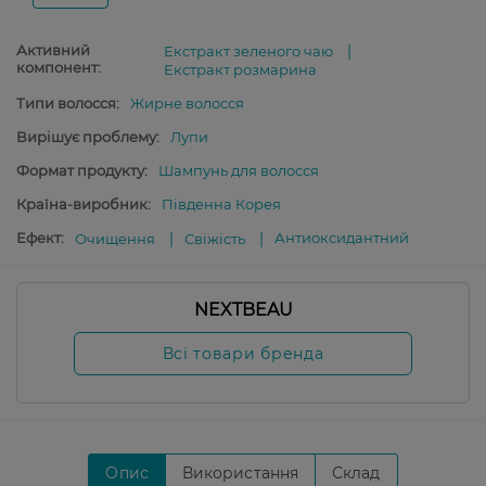
Активний
Екстракт зеленого чаю
компонент:
Екстракт розмарина
Типи волосся:
Жирне волосся
Вирішує проблему:
Лупи
Формат продукту:
Шампунь для волосся
Країна-виробник:
Південна Корея
Ефект:
Антиоксидантний
Очищення
Свіжість
NEXTBEAU
Всі товари бренда
Опис
Використання
Склад