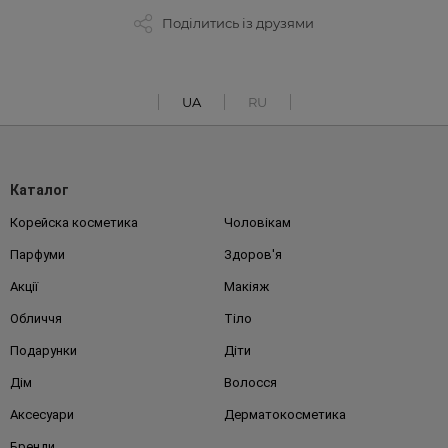
Поділитись із друзями
UA
RU
Каталог
Корейска косметика
Чоловікам
Парфуми
Здоров'я
Акції
Макіяж
Обличчя
Тіло
Подарунки
Діти
Дім
Волосся
Аксесуари
Дерматокосметика
Бренди