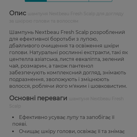
Опис
шампуня Nextbeau Fresh Scalp для догляду
за шкірою голови та волоссям
Шампунь Nextbeau Fresh Scalp розроблений
для ефективної боротьби з лупою,
дбайливого очищення та освіження шкіри
голови. Натуральні рослинні екстракти, такі як
центелла азіатська, листя евкаліпта, зелений
чай, розмарин, а також пантенол
забезпечують комплексний догляд, знімають
подразнення, зволожують і зміцнюють
волосся, роблячи його м'яким і шовковистим.
Основні переваги
шампуня Nextbeau Fresh
Scalp
Ефективно усуває лупу та запобігає її
появі.
Очищає шкіру голови, освіжає її та знімає