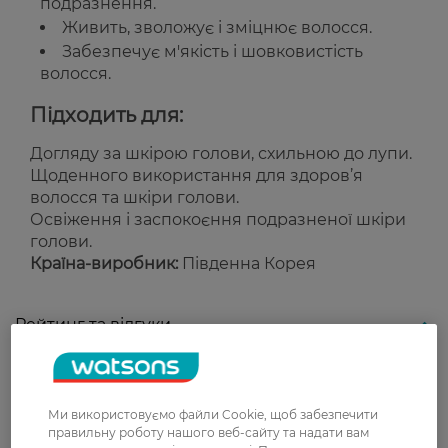
подразнення.
Живить, зволожує і зміцнює волосся.
Забезпечує м'якість і шовковистість
волосся.
Підходить для:
Догляду за шкірою голови, схильною до лупи.
Щоденного використання для здоров’я
волосся та шкіри голови.
Освіження і заспокоєння подразненої шкіри
голови.
Країна-виробник:
Південна Корея
Рейтинг та відгуки
0
0 відгуків
Ми використовуємо файли Cookie, щоб забезпечити
правильну роботу нашого веб-сайту та надати вам
З 0 відгуків