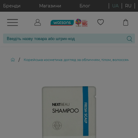
Бренди
Магазини
Блог
UA
RU
/
Корейська косметика: догляд за обличчям, тілом, волоссям і д