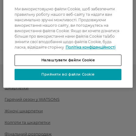
Оплата
Ми використовуємо файли Cookie, щоб забезпечити
правильну роботу нашого веб-сайту та надати вам
Оплата карткою
максимально зручні можливості. Продовжуючи
використання нашого сайту, ви погоджуєтесь на
Післяоплата
використання файлів Cookie. Якщо ви хочете дізнатися
більше про використання нами файлів Cookie та/або
Показати більше
змінити свої вподобання щодо файлів Cookie, будь
ласка, відвідайте сторінку
Політіка конфіденційності
Код товару
1422685
Налаштувати файли Cookie
Прийняти всі файли Cookie
-50% на обраний асортимент
Шкарпетки
Гарячий сезон у WATSONS
Жіночі шкарпетки
Колготи та шкарпетки
Фінальний розпродаж