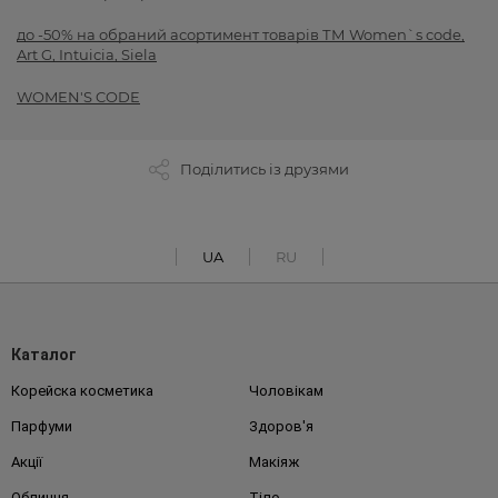
до -50% на обраний асортимент товарів ТМ Women`s code,
Art G, Intuicia, Siela
WOMEN'S CODE
Поділитись із друзями
UA
RU
Каталог
Корейска косметика
Чоловікам
Парфуми
Здоров'я
Акції
Макіяж
Обличчя
Тіло