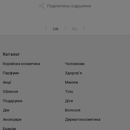
Поділитись із друзями
UA
RU
Каталог
Корейска косметика
Чоловікам
Парфуми
Здоров'я
Акції
Макіяж
Обличчя
Тіло
Подарунки
Діти
Дім
Волосся
Аксесуари
Дерматокосметика
Бренди