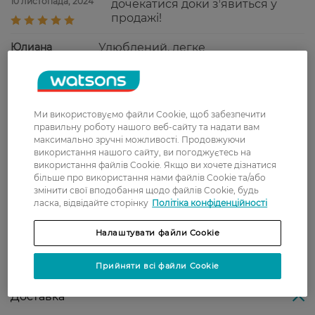
10 листопада, 2024
дочекатися доки зʼявиться у
продажі!
Юлиана
Улюблений. легке
31 березня, 2023
розчісування,зволоження,мякість
Тетяна
Запах достаточно интенсивный, но
Ми використовуємо файли Cookie, щоб забезпечити
30 квітня, 2022
приятный. Действительно
правильну роботу нашого веб-сайту та надати вам
облегчает расчёсывание + не
максимально зручні можливості. Продовжуючи
утяжеляет и не склеивает волосы.
використання нашого сайту, ви погоджуєтесь на
використання файлів Cookie. Якщо ви хочете дізнатися
Светлана
Очень крутой спрей!!! Волосы
більше про використання нами файлів Cookie та/або
3 листопада, 2021
гладкие, блестят,я довольна
змінити свої вподобання щодо файлів Cookie, будь
ласка, відвідайте сторінку
результатом
Політіка конфіденційності
Налаштувати файли Cookie
Показати ще
Прийняти всі файли Cookie
Доставка