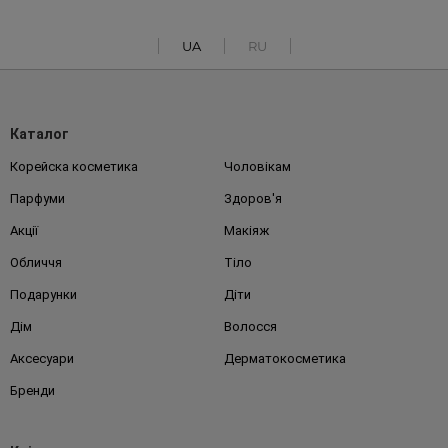
UA
RU
Каталог
Корейска косметика
Чоловікам
Парфуми
Здоров'я
Акції
Макіяж
Обличчя
Тіло
Подарунки
Діти
Дім
Волосся
Аксесуари
Дерматокосметика
Бренди