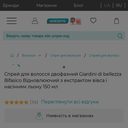
Бренди
Магазини
Блог
UA
RU
/
/
/
Волосся
Спреї для волосся
Спрей для волосся двофа
Спрей для волосся двофазний Giardini di bellezza
Bifasico Відновлюючий з екстрактом вівса і
насінням льону 150 мл
14
Переглянути всі відгуки
Наявність в магазинах