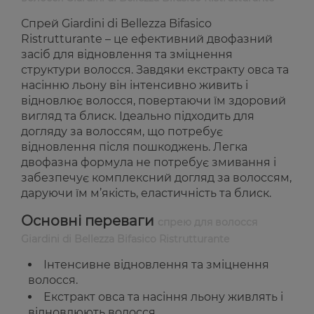
Спрей Giardini di Bellezza Bifasico
Ristrutturante – це ефективний двофазний
засіб для відновлення та зміцнення
структури волосся. Завдяки екстракту овса та
насінню льону він інтенсивно живить і
відновлює волосся, повертаючи їм здоровий
вигляд та блиск. Ідеально підходить для
догляду за волоссям, що потребує
відновлення після пошкоджень. Легка
двофазна формула не потребує змивання і
забезпечує комплексний догляд за волоссям,
даруючи їм м’якість, еластичність та блиск.
Основні переваги
спрею для волосся
Giardini di Bellezza Bifasico Ristrutturante
Інтенсивне відновлення та зміцнення
волосся.
Екстракт овса та насіння льону живлять і
відновлюють волосся.