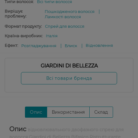
Типи волосся:
Всі типи волосся
Вирішує
Пошкодженого волосся
проблему:
Ламкості волосся
Формат продукту:
Спрей для волосся
Країна-виробник:
Італія
Ефект:
Відновлення
Розгладжування
Блиск
GIARDINI DI BELLEZZA
Всі товари бренда
Опис
Використання
Склад
Опис
відновлювального двофазного спрею для
волосся Giardini di Bellezza Bifasico Ristrutturante