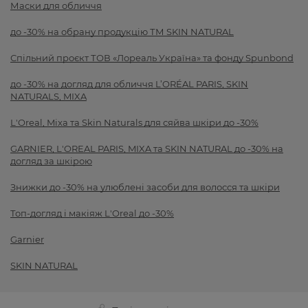
Маски для обличчя
до -30% на обрану продукцію ТМ SKIN NATURAL
Спільний проєкт ТОВ «Лореаль Україна» та фонду Spunbond
до -30% на догляд для обличчя L’ORÉAL PARIS, SKIN
NATURALS, MIXA
L'Oreal, Mixa та Skin Naturals для сяйва шкіри до -30%
GARNIER, L'OREAL PARIS, MIXA та SKIN NATURAL до -30% на
догляд за шкірою
Знижки до -30% на улюблені засоби для волосся та шкіри
Топ-догляд і макіяж L'Oreal до -30%
Garnier
SKIN NATURAL