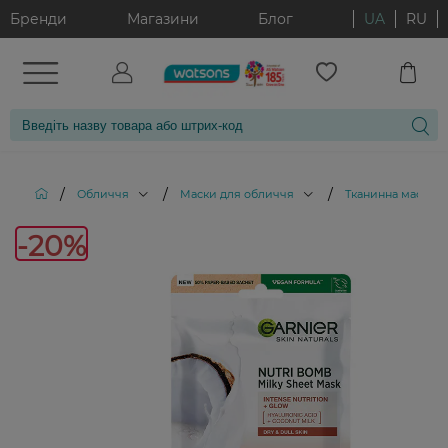
Бренди
Магазини
Блог
UA
RU
/
/
/
Обличчя
Маски для обличчя
Тканинна маска G
-20%
-20%