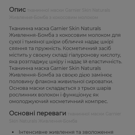
Опис
тканинної маски Garnier Skin Naturals
Живлення-Бомба з кокосовим молоком
Тканинна маска Garnier Skin Naturals
Живлення-Бомба з кокосовим молоком для
сухої і тьмяної шкіри обличчя надає шкірі
сяяння та пружність. Косметичний засіб
містить у своєму складі гіалуронову кислоту,
яка розгладжує шкіру і надає їй еластичність.
Тканинна маска Garnier Skin Naturals
Живлення-Бомба за своєю дією замінює
половину флакона живильної сироватки.
Основа маски складається з трьох шарів
рослинних волокон і функціонує як
омолоджуючий косметичний компрес.
Основні переваги
тканинної маски Garnier
Skin Naturals Живлення-Бомба
Інтенсивне живлення та зволоження