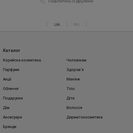
Поділитись із друзями
UA
RU
Каталог
Корейска косметика
Чоловікам
Парфуми
Здоров'я
Акції
Макіяж
Обличчя
Тіло
Подарунки
Діти
Дім
Волосся
Аксесуари
Дерматокосметика
Бренди