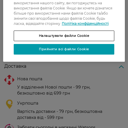
використання нашого сайту, ви погоджуєтесь на
увлажняет.
використання файлів Cookie. Якщо ви хочете дізнатися
більше про використання нами файлів Cookie та/або
Наталия
Очень понравилась маска. Хорошо
змінити свої вподобання щодо файлів Cookie, будь
5 квітня, 2021
выравнивает тон кожи, питает и
ласка, відвідайте сторінку
Політіка конфіденційності
увлажняет.
Налаштувати файли Cookie
Показати ще
Прийняти всі файли Cookie
Доставка
Нова пошта
У відділення Нової пошти - 99 грн,
безкоштовно від 699 грн
Укрпошта
Вартість доставки - 79 грн, безкоштовна
доставка від - 599 грн
Забрати сьогодні в магазині Watsons