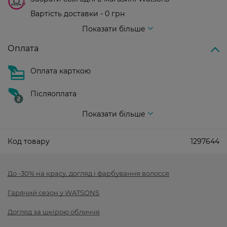
Вартість доставки - 0 грн
Вартість доставки - 99 грн, безкоштовна доставка від - 699 грн
Показати більше
Оплата
Оплата карткою
Післяоплата
Показати більше
Код товару
1297644
До -30% на красу, догляд і фарбування волосся
Гарячий сезон у WATSONS
Догляд за шкірою обличчя