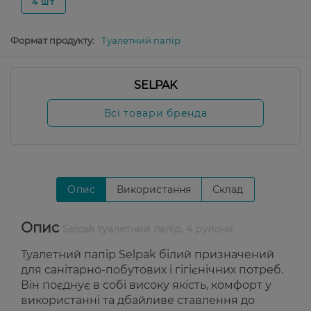
4 шт
Формат продукту:
Туалетний папір
SELPAK
Всі товари бренда
Опис
Використання
Склад
Опис
Selpak туалетний папір, 4 рулони
Туалетний папір Selpak білий призначений
для санітарно-побутових і гігієнічних потреб.
Він поєднує в собі високу якість, комфорт у
використанні та дбайливе ставлення до