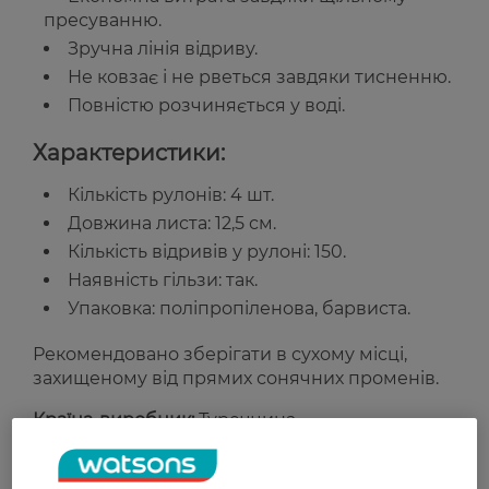
пресуванню.
Зручна лінія відриву.
Не ковзає і не рветься завдяки тисненню.
Повністю розчиняється у воді.
Характеристики:
Кількість рулонів: 4 шт.
Довжина листа: 12,5 см.
Кількість відривів у рулоні: 150.
Наявність гільзи: так.
Упаковка: поліпропіленова, барвиста.
Рекомендовано зберігати в сухому місці,
захищеному від прямих сонячних променів.
Країна-виробник:
Туреччина
Рейтинг та відгуки