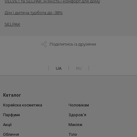
VELVET та SELPAK: м’якість і комфорт для дому
Дім і дитяча турбота до -38%
SELPAK
Поділитись із друзями
UA
RU
Каталог
Корейска косметика
Чоловікам
Парфуми
Здоров'я
Акції
Макіяж
Обличчя
Тіло