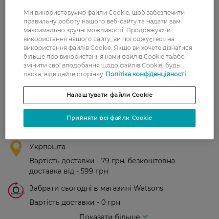
Ми використовуємо файли Cookie, щоб забезпечити
правильну роботу нашого веб-сайту та надати вам
0
максимально зручні можливості. Продовжуючи
0 відгуків
використання нашого сайту, ви погоджуєтесь на
використання файлів Cookie. Якщо ви хочете дізнатися
З 0 відгуків
більше про використання нами файлів Cookie та/або
змінити свої вподобання щодо файлів Cookie, будь
ласка, відвідайте сторінку
Політіка конфіденційності
Доставка
Налаштувати файли Cookie
Нова пошта
Прийняти всі файли Cookie
У відділення Нової пошти - 99 грн,
безкоштовно від 699 грн
Укрпошта
Вартість доставки - 79 грн, безкоштовна
доставка від - 599 грн
Забрати сьогодні в магазині Watsons
Вартість доставки - 0 грн
Вартість доставки - 99 грн, безкоштовна доставка від - 699 грн
Показати більше