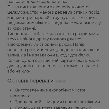
навколишнього середовища.
Папір виготовлений з екологічно чистої
целюлози, отриманої з дерев листяних порід.
Завдяки тришаровій структурі він є міцним,
надзвичайно ніжним і водночас економним у
використанні.
Тиснення запобігає ковзанню та розривам, а
зручна лінія відриву дозволяє легко
відокремити лист одним рухом. Папір
повністю розчиняється у воді, не залишаючи
залишків і не завдаючи шкоди довкіллю.
Кожен рулон оснащений картонною гільзою
для зручного кріплення на тримачі в туалеті
або на кухні.
Основні переваги
Selpak
Виготовлений з екологічно чистої
целюлози.
Тришаровий — міцний і водночас ніжний.
Економна витрата завдяки щільному