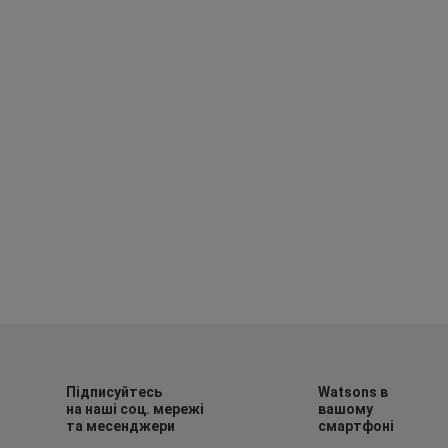
Підписуйтесь
Watsons в
на наші соц. мережі
вашому
та месенджери
смартфоні