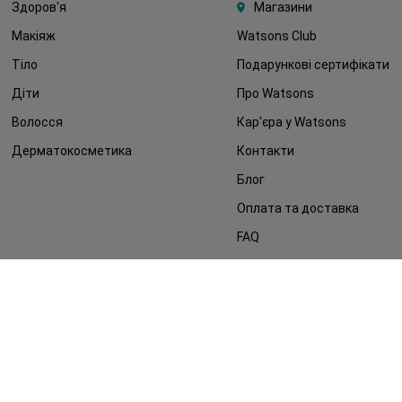
Здоров'я
Магазини
Макіяж
Watsons Club
Тіло
Подарункові сертифікати
Діти
Про Watsons
Волосся
Кар'єра у Watsons
Дерматокосметика
Контакти
Блог
Оплата та доставка
FAQ
Політика конфіденційності
Публічна оферта
ЗМІ про нас
Повернення замовлення