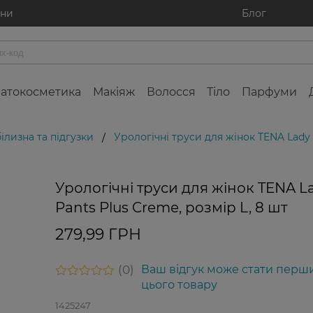
ини
Блог
атокосметика
Макіяж
Волосся
Тіло
Парфуми
ілизна та підгузки
Урологічні труси для жінок TENA Lady 
/
Урологічні труси для жінок TENA L
Pants Plus Creme, розмір L, 8 шт
279,99 ГРН
0
Ваш відгук може стати перш
цього товару
1425247