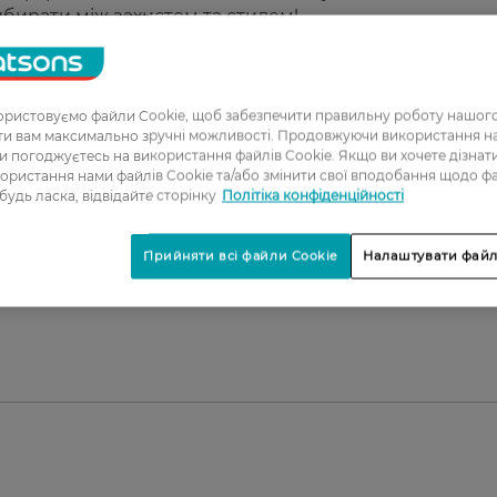
ибирати між захистом та стилем!
 вологи;
lizer запобігає появі запаху;
ристовуємо файли Cookie, щоб забезпечити правильну роботу нашого
ати вам максимально зручні можливості. Продовжуючи використання 
ь;
ви погоджуєтесь на використання файлів Cookie. Якщо ви хочете дізнат
ще більшої непомітності;
ористання нами файлів Cookie та/або змінити свої вподобання щодо ф
ечують зручну посадку по фігурі і свободу рухів;
 будь ласка, відвідайте сторінку
Політіка конфіденційності
Прийняти всі файли Cookie
Налаштувати файл
ша і широко використовувана в світі марка продукці
в TENA є європейським стандартом якості і відповідає