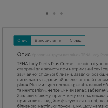
Опис
Використання
Склад
Опис
Урологічні труси для жінок TENA Lady Pants
TENA Lady Pants Plus Creme - це жіночі урол
створені для захисту при нетриманні сечі с
звичайної спідньої білизни. Завдяки розкіш
виглядають надзвичайно елегантно й непомі
рівня Plus миттєво поглинає навіть великі об
та нейтралізує неприємний запах, забезпечую
Завдяки м'якому, приємному до тіла, дихаюч
прилягають і надійно фіксуються на тілі, що
білизною, настільки труси TENA Lady Pants к