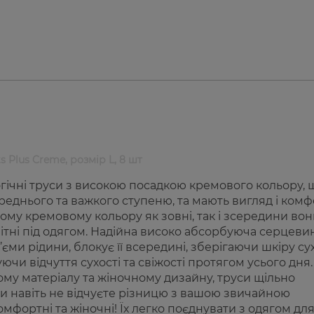
 Plus Creme, розмір L, 8 шт
огічні труси з високою посадкою кремового кольору, 
ереднього та важкого ступеню, та мають вигляд і ком
ному кремовому кольору як зовні, так і зсередини во
тні під одягом. Надійна високо абсорбуюча серцеви
’єми рідини, блокує її всередині, зберігаючи шкіру су
чи відчуття сухості та свіжості протягом усього дня.
ому матеріалу та жіночному дизайну, труси щільно
 ви навіть не відчуєте різницю з вашою звичайною
омфортні та жіночні! Їх легко поєднувати з одягом дл