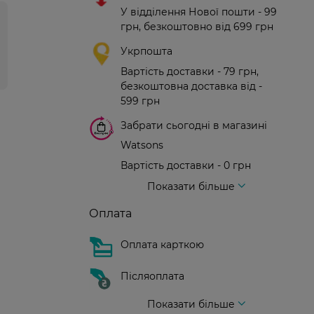
У відділення Нової пошти - 99
грн, безкоштовно від 699 грн
Укрпошта
Вартість доставки - 79 грн,
безкоштовна доставка від -
599 грн
Забрати сьогодні в магазині
Watsons
Вартість доставки - 0 грн
Вартість доставки - 99 грн, безкоштовна доставка від - 699 грн
Доставка кур'єром нової пошти
Вартість доставки - 150 грн (до парадного)
Показати більше
Оплата
Оплата карткою
Післяоплата
Показати більше