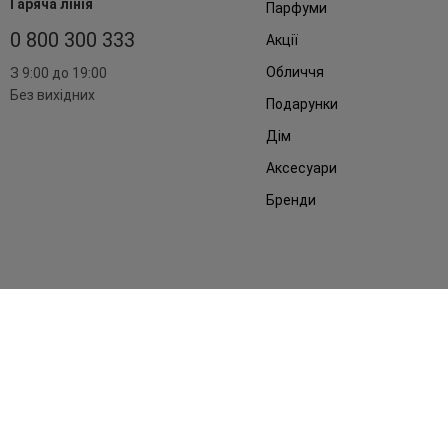
Гаряча лінія
Парфуми
0 800 300 333
Акції
Обличчя
З 9:00 до 19:00
Без вихідних
Подарунки
Дім
Аксесуари
Бренди