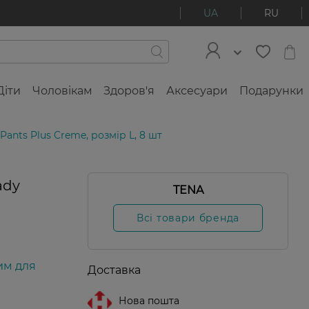
UA
RU
Діти
Чоловікам
Здоров'я
Аксесуари
Подарунки
Pants Plus Creme, розмір L, 8 шт
ady
TENA
Всі товари бренда
им для
Доставка
Нова пошта