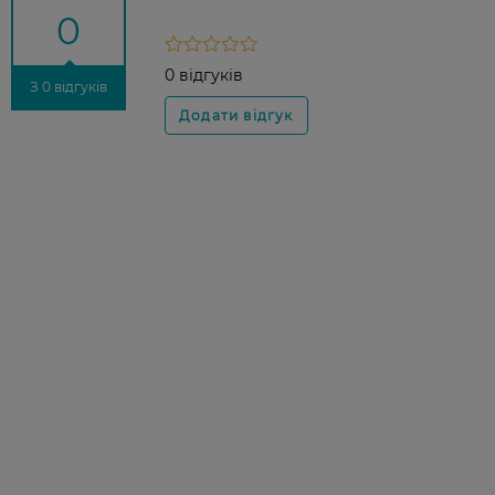
0
0 відгуків
З 0 відгуків