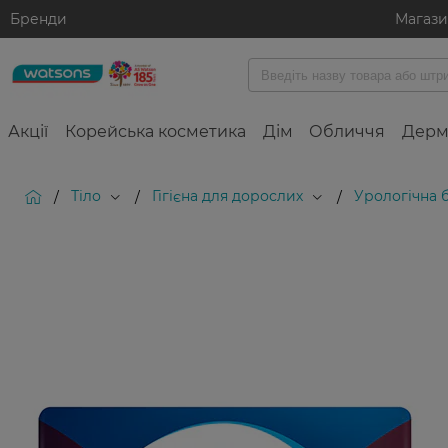
Бренди
Магаз
Акції
Корейська косметика
Дім
Обличчя
Дерм
Тіло
Гігієна для дорослих
Урологічна б
/
/
/