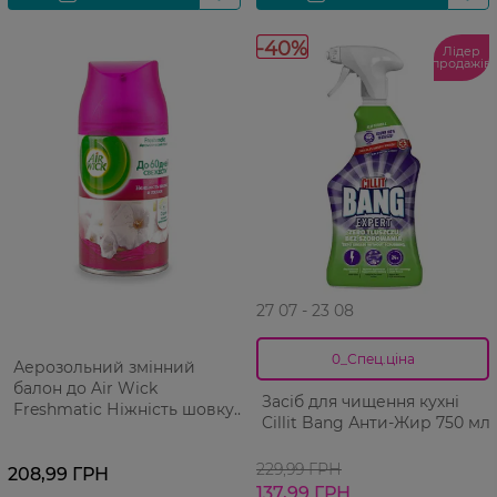
-40%
Лідер
продажів
27 07 - 23 08
0_Спец.ціна
Аерозольний змінний
балон до Air Wick
Засіб для чищення кухні
Freshmatic Ніжність шовку
Cillit Bang Анти-Жир 750 мл
та лілії 250 мл
229,99 ГРН
208,99 ГРН
137,99 ГРН