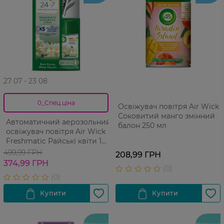
27 07 - 23 08
0_Спец.ціна
Освіжувач повітря Air Wick
Соковитий манго змінний
Автоматичний аерозольний
балон 250 мл
освіжувач повітря Air Wick
Freshmatic Райські квіти 1
шт
499,99 ГРН
208,99 ГРН
374,99 ГРН
Новинка
Новинка