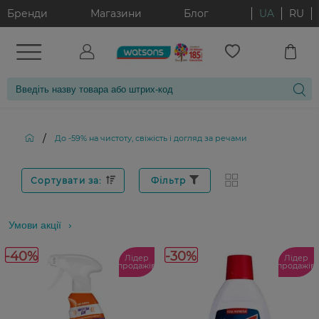
Бренди
Магазини
Блог
UA
RU
/
До -59% на чистоту, свіжість і догляд за речами
Сортувати за:
Фільтр
Умови акції
-40%
-30%
Лідер
Лідер
продажів
продажів