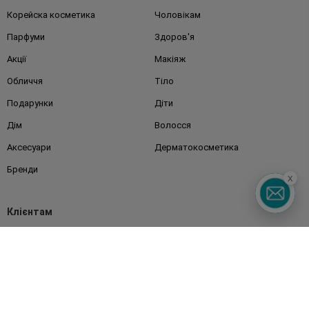
Корейска косметика
Чоловікам
Парфуми
Здоров'я
Акції
Макіяж
Обличчя
Тіло
Подарунки
Діти
Дім
Волосся
Аксесуари
Дерматокосметика
Бренди
x
Клієнтам
Правила та умови
Магазини
Watsons Club
Подарункові сертифікати
Про Watsons
Кар'єра у Watsons
Контакти
Блог