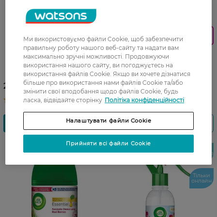
27 07 - 23 08
0_Спец.ціна
Аерозольний змінний
Ми використовуємо файли Cookie, щоб забезпечити
правильну роботу нашого веб-сайту та надати вам
балон Air Wick Freshmatic
Засіб для видалення плям
максимально зручні можливості. Продовжуючи
Pure Вишневий Цвіт 250 мл
Vanish Oxi Action Активний
використання нашого сайту, ви погоджуєтесь на
спрей 500 мл
використання файлів Cookie. Якщо ви хочете дізнатися
більше про використання нами файлів Cookie та/або
324,99 ГРН
208,99 ГРН
змінити свої вподобання щодо файлів Cookie, будь
243,49 ГРН
ласка, відвідайте сторінку
Політіка конфіденційності
Налаштувати файли Cookie
Прийняти всі файли Cookie
-25%
Новинка
Тільки
онлайн