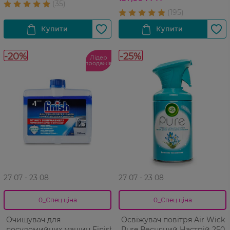
-20%
-25%
Лідер
продажів
27 07 - 23 08
27 07 - 23 08
0_Спец.ціна
0_Спец.ціна
Очищувач для
Освіжувач повітря Air Wick
посудомийних машин Finish
Pure Весняний Настрій 250