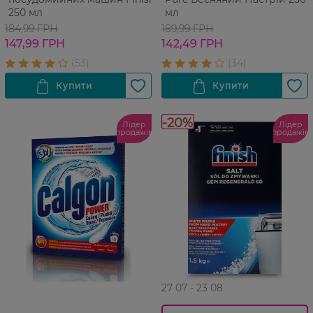
250 мл
мл
184,99 ГРН
189,99 ГРН
147,99 ГРН
142,49 ГРН
-20%
Лідер
Лідер
продажів
продажів
27 07 - 23 08