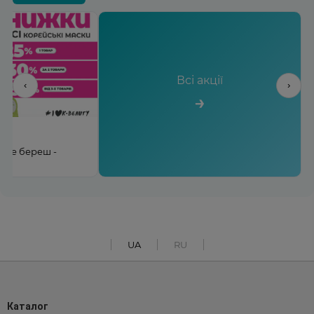
Всі акції
‹
›
→
льше береш -
UA
RU
Каталог