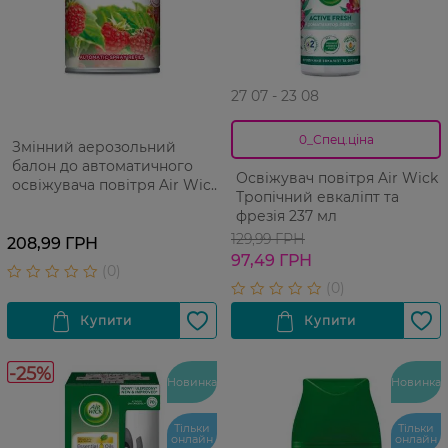
27 07 - 23 08
0_Спец.ціна
Змінний аерозольний
балон до автоматичного
Освіжувач повітря Air Wick
освіжувача повітря Air Wick
Тропічний евкаліпт та
Freshmatic Лісові ягоди 250
фрезія 237 мл
мл
129,99 ГРН
208,99 ГРН
97,49 ГРН
-25%
Новинка
Новинка
Тільки
Тільки
онлайн
онлайн