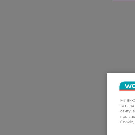
Ми вико
та над
сайту, 
про вик
Cookie,