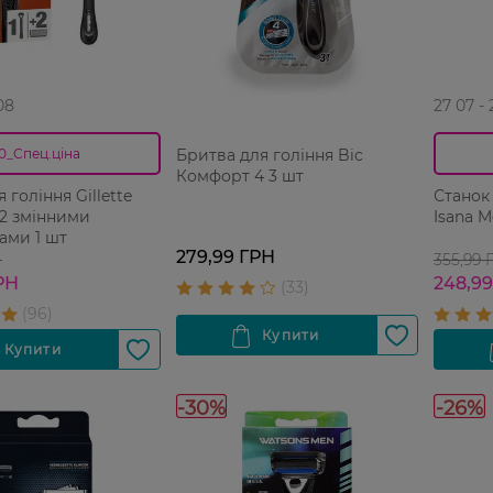
08
27 07 -
Бритва для гоління Bic
0_Спец.ціна
Комфорт 4 3 шт
 гоління Gillette
Станок
 2 змінними
Isana M
ами 1 шт
279,99 ГРН
Н
355,99 
РН
248,9
-30%
-26%