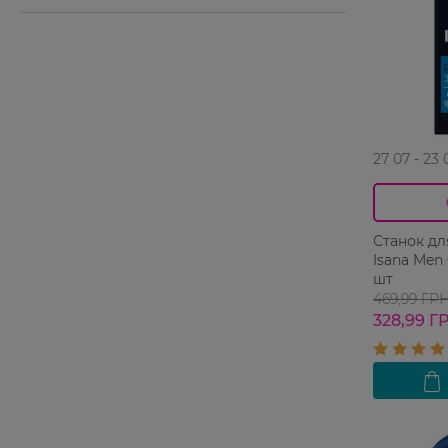
27 07 - 23 
Станок дл
Isana Men 
шт
469,99 ГР
328,99 Г