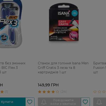
тв без змінних
Станок для гоління Isana Men
Бритва 
BIC Flex 3
Griff Gratis 3 леза та 8
Fusion 
3 шт
картриджів 1 шт
шт
РН
149,99 ГРН