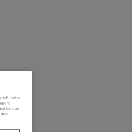
 веб-сайту
нашого
ися більше
айлів