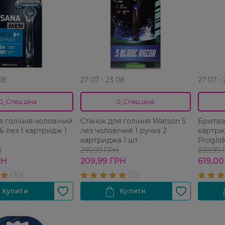
08
27 07 - 23 08
27 07 -
0_Спец.ціна
0_Спец.ціна
я гоління чоловічий
Станок для гоління Watson 5
Бритва
6 лез 1 картридж 1
лез чоловічий 1 ручка 2
картри
картриджа 1 шт
Proglid
Н
299,99 ГРН
839,99
РН
209,99 ГРН
619,00