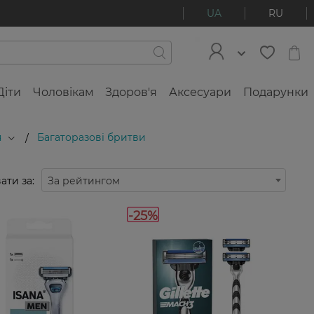
UA
RU
Діти
Чоловікам
Здоров'я
Аксесуари
Подарунки
я
Багаторазові бритви
/
ати за:
За рейтингом
-25%