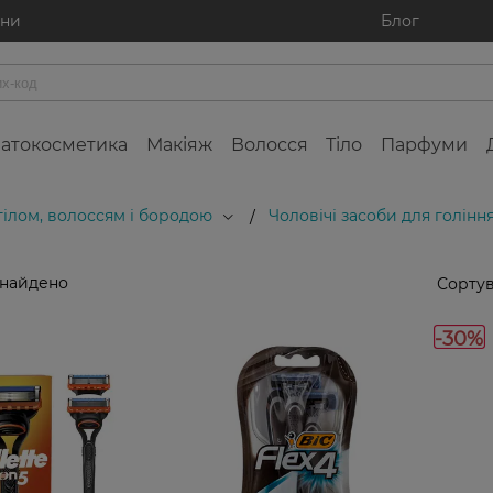
ини
Блог
атокосметика
Макіяж
Волосся
Тіло
Парфуми
 тілом, волоссям і бородою
Чоловічі засоби для голінн
/
знайдено
Сортув
-30%