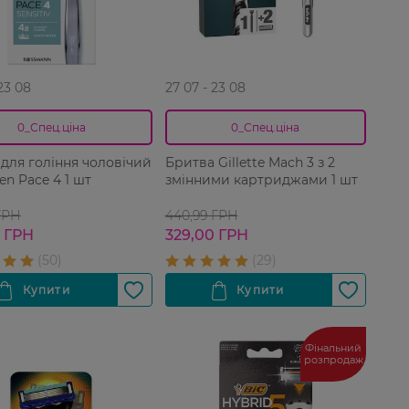
 23 08
27 07 - 23 08
0_Спец.ціна
0_Спец.ціна
 для гоління чоловічий
Бритва Gillette Mach 3 з 2
en Pace 4 1 шт
змінними картриджами 1 шт
ГРН
440,99 ГРН
9 ГРН
329,00 ГРН
Фінальний
розпродаж