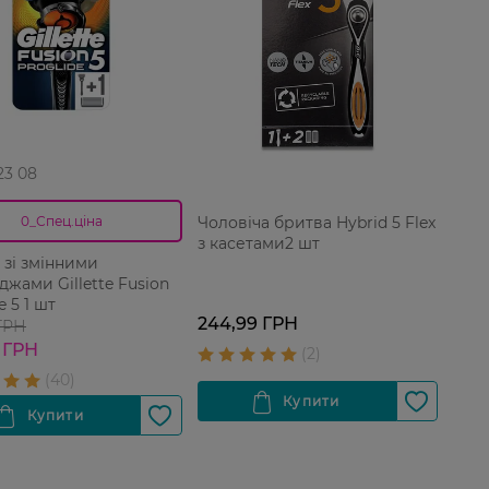
 23 08
Чоловіча бритва Hybrid 5 Flex
0_Спец.ціна
з касетами2 шт
 зі змінними
джами Gillette Fusion
e 5 1 шт
244,99 ГРН
 ГРН
 ГРН