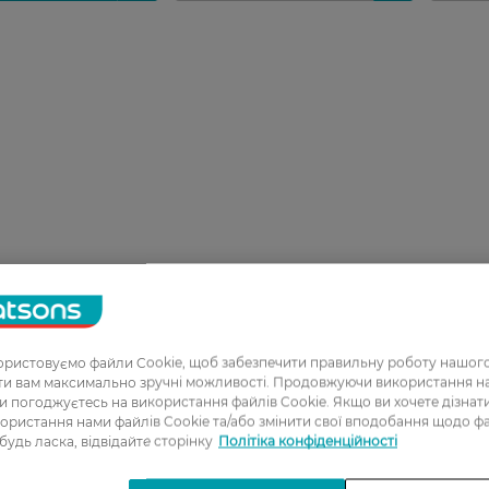
ристовуємо файли Cookie, щоб забезпечити правильну роботу нашого
ати вам максимально зручні можливості. Продовжуючи використання 
ви погоджуєтесь на використання файлів Cookie. Якщо ви хочете дізнат
ористання нами файлів Cookie та/або змінити свої вподобання щодо ф
 будь ласка, відвідайте сторінку
Політіка конфіденційності