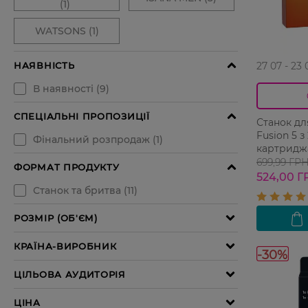
27 07 - 23 
Станок для
Fusion 5 з
картридж
699,99 ГР
524,00 Г
-30%