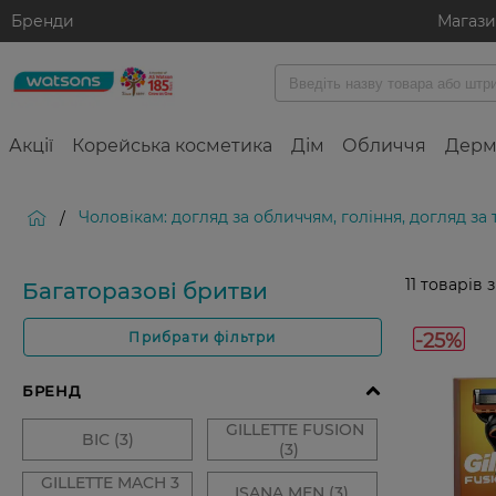
Бренди
Магаз
Акції
Корейська косметика
Дім
Обличчя
Дерм
Чоловікам: догляд за обличчям, гоління, догляд за
/
11
товарів 
Багаторазові бритви
-25%
Прибрати фільтри