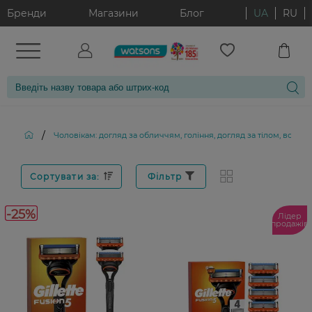
Бренди
Магазини
Блог
UA
RU
/
Чоловікам: догляд за обличчям, гоління, догляд за тілом, волос
Сортувати за:
Фільтр
-25%
Лідер
продажів