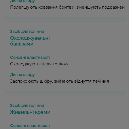
Полегшують ковзання бритви, зменшують подразненн
Охолоджувальні
бальзами
Охолоджують після гоління
Заспокоюють шкіру, знімають відчуття печіння
Живильні креми