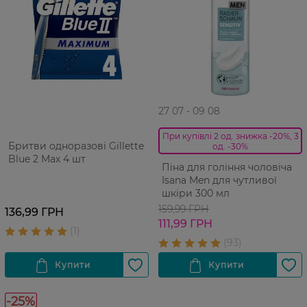
27 07 - 09 08
При купівлі 2 од. знижка -20%, 3
Бритви одноразові Gillette
од. -30%
Blue 2 Max 4 шт
Піна для гоління чоловіча
Isana Men для чутливої
шкіри 300 мл
159,99 ГРН
136,99 ГРН
111,99 ГРН
-25%