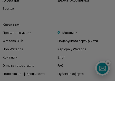
Аксесуари
Дерматокосметика
Бренди
Клієнтам
Правила та умови
Магазини
Watsons Club
Подарункові сертифікати
Про Watsons
Кар'єра у Watsons
Контакти
Блог
x
Оплата та доставка
FAQ
Політика конфіденційності
Публічна оферта
ЗМІ про нас
Повернення замовлення
Підписуйтесь
на наші соц. мережі
та месенджери