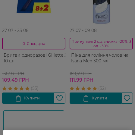
27 07 - 23 08
27 07 - 09 08
При купівлі 2 од. знижка -20%, 3
0_Спец.ціна
од. -30%
Бритви одноразові Gillette 2
Піна для гоління чоловіча
10 шт
Isana Men 300 мл
136,99 ГРН
159,99 ГРН
109,49 ГРН
111,99 ГРН