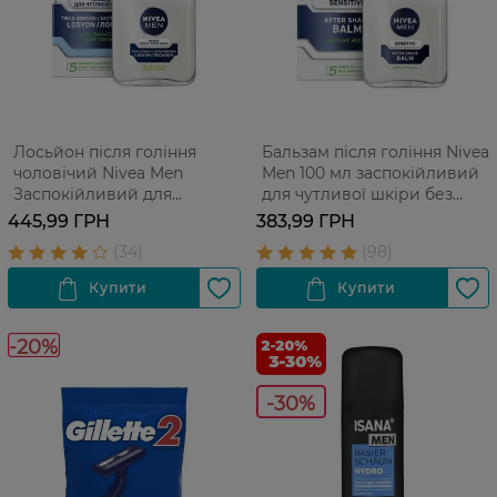
Лосьйон після гоління
Бальзам після гоління Nivea
чоловічий Nivea Men
Men 100 мл заспокійливий
Заспокійливий для
для чутливої шкіри без
чутливої шкіри без вмісту
вмісту спирту 100 мл
445,99 ГРН
383,99 ГРН
спирту 100 мл
-20%
-30%