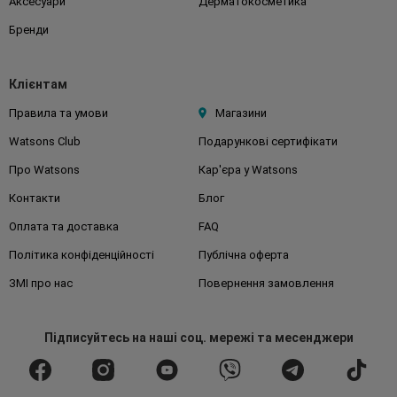
Аксесуари
Дерматокосметика
Бренди
Клієнтам
Правила та умови
Магазини
Watsons Club
Подарункові сертифікати
Про Watsons
Кар'єра у Watsons
Контакти
Блог
Оплата та доставка
FAQ
Політика конфіденційності
Публічна оферта
ЗМІ про нас
Повернення замовлення
Підписуйтесь
на наші соц. мережі
та месенджери