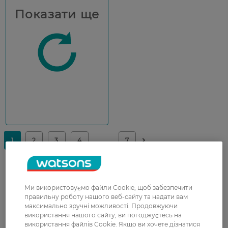
Показати ще
Засоби для гоління: комфорт і
Ми використовуємо файли Cookie, щоб забезпечити
дбайлива турбота
правильну роботу нашого веб-сайту та надати вам
максимально зручні можливості. Продовжуючи
використання нашого сайту, ви погоджуєтесь на
Гоління має бути максимально комфортним.
використання файлів Cookie. Якщо ви хочете дізнатися