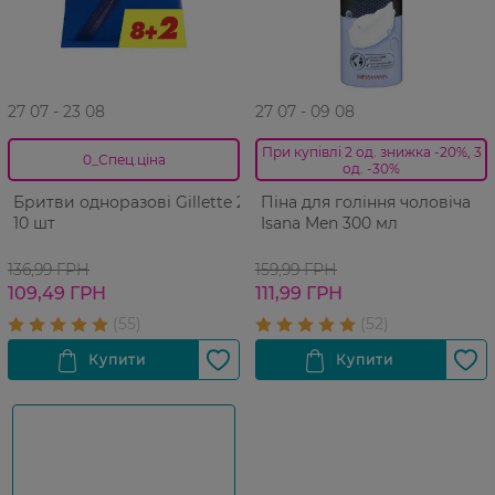
27 07 - 23 08
27 07 - 09 08
При купівлі 2 од. знижка -20%, 3
0_Спец.ціна
од. -30%
Бритви одноразові Gillette 2
Піна для гоління чоловіча
10 шт
Isana Men 300 мл
136,99 ГРН
159,99 ГРН
109,49 ГРН
111,99 ГРН