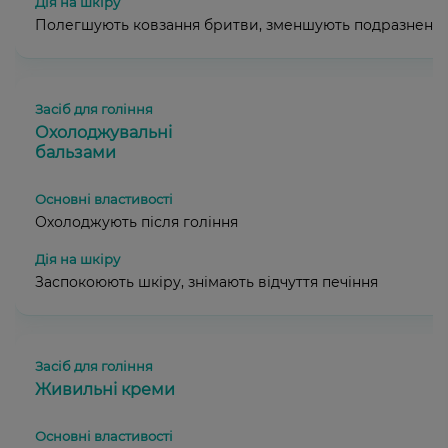
Полегшують ковзання бритви, зменшують подразненн
Охолоджувальні
бальзами
Охолоджують після гоління
Заспокоюють шкіру, знімають відчуття печіння
Живильні креми