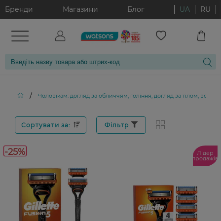
Бренди
Магазини
Блог
UA
RU
/
Чоловікам: догляд за обличчям, гоління, догляд за тілом, волос
Сортувати за:
Фільтр
-25%
Лідер
продажів