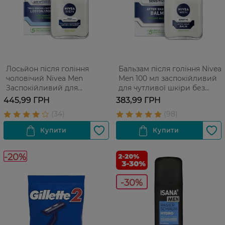
Лосьйон після гоління
Бальзам після гоління Nivea
чоловічий Nivea Men
Men 100 мл заспокійливий
Заспокійливий для
для чутливої шкіри без
чутливої шкіри без вмісту
вмісту спирту 100 мл
445,99 ГРН
383,99 ГРН
спирту 100 мл
-20%
-30%