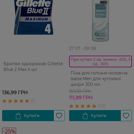
27 07 - 09 08
При купівлі 2 од. знижка -20%, 3
Бритви одноразові Gillette
од. -30%
Blue 2 Max 4 шт
Піна для гоління чоловіча
Isana Men для чутливої
шкіри 300 мл
159,99 ГРН
136,99 ГРН
111,99 ГРН
-25%