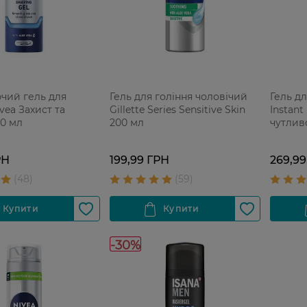
чий гель для
Гель для гоління чоловічий
Гель дл
vea Захист та
Gillette Series Sensitive Skin
Instant
00 мл
200 мл
чутлив
РН
199,99 ГРН
269,99
-30%