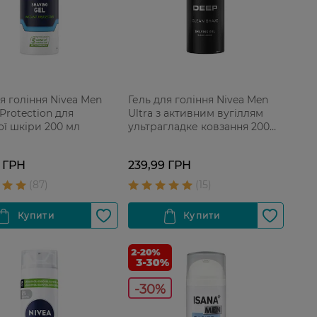
я гоління Nivea Men
Гель для гоління Nivea Men
 Protection для
Ultra з активним вугіллям
ої шкіри 200 мл
ультрагладке ковзання 200
мл
 ГРН
239,99 ГРН
-30%