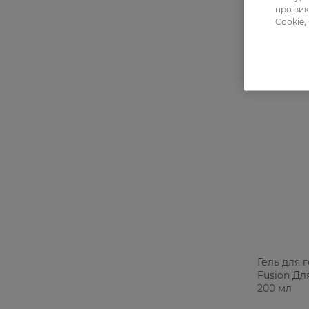
про вик
Cookie,
Гель для г
Fusion Дл
200 мл