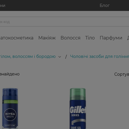
ини
Блог
атокосметика
Макіяж
Волосся
Тіло
Парфуми
 тілом, волоссям і бородою
Чоловічі засоби для голінн
/
 знайдено
Сортув