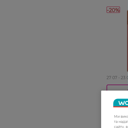
-20%
27 07 - 23 
Гель для г
Fusion Hy
шкіри
Ми вико
132,99 ГРН
та над
106,49 Г
сайту, 