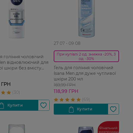
27 07 - 09 08
При купівлі 2 од. знижка -20%, 3
ля гоління чоловічий
од. -30%
Men відновлюючий для
Гель для гоління чоловічий
ої шкіри без вмісту
Isana Men для дуже чутливої
 200 мл
шкіри 200 мл
 ГРН
169,99 ГРН
118,99 ГРН
Фінальний
розпродаж