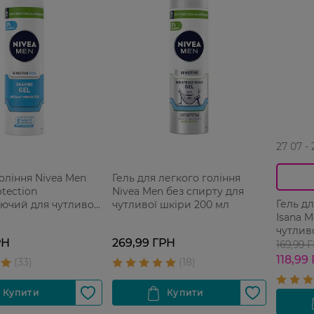
27 07 -
гоління Nivea Men
Гель для легкого гоління
otection
Nivea Men без спирту для
Гель д
ючий для чутливої
чутливої шкіри 200 мл
Isana M
 мл
чутлив
РН
269,99 ГРН
169,99 
118,99