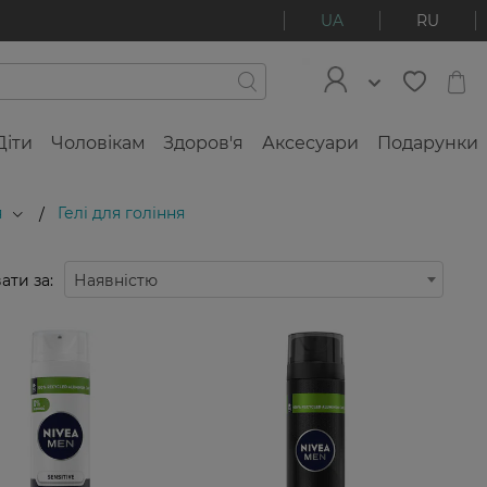
UA
RU
Діти
Чоловікам
Здоров'я
Аксесуари
Подарунки
я
Гелі для гоління
/
ати за:
Наявністю