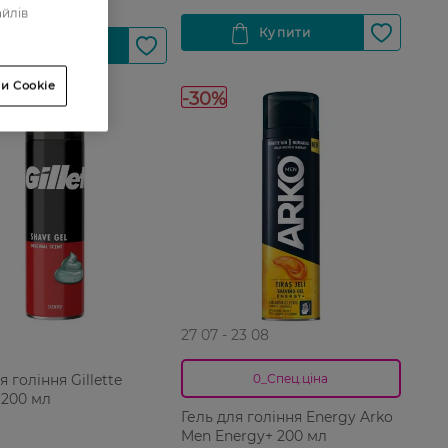
айлів
и Cookie
-30%
27 07 - 23 08
я гоління Gillette
0_Спец.ціна
, 200 мл
Гель для гоління Energy Arko
Men Energy+ 200 мл