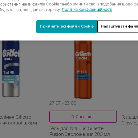
ористання нами файлів Cookie та/або змінити свої вподобання щодо ф
 будь ласка, відвідайте сторінку
Політіка конфіденційності
Прийняти всі файли Cookie
Налаштувати файл
-20%
27 07 - 23 08
оління Gillette
Гель дл
0_Спец.ціна
я чутливої шкіри
Classic
Гель для гоління Gillette
Fusion Зволоження 200 мл