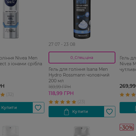
27 07 - 23 08
гоління Nivea Men
Гель д
0_Спец.ціна
tect з іонами срібла
Nivea 
Гель для гоління Isana Men
чутлив
Hydro Rossmann чоловічий
спирту
200 мл
РН
269,99
169,99 ГРН
118,99 ГРН
-30%