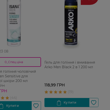
 23 08
Гель для гоління і вмивання
0_Спец.ціна
Arko Men Black 2 в 1 200 мл
ля гоління чоловічий
en Sensitive для
ої шкіри 200 мл
118,99 ГРН
ГРН
 ГРН