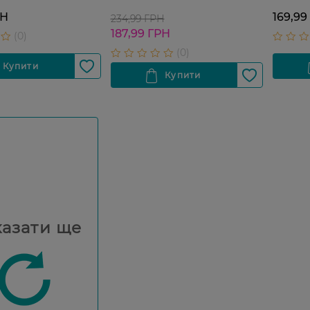
РН
169,99
234,99 ГРН
187,99 ГРН
азати ще