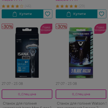
-30%
-30%
Лідер
Лідер
продажів
продажів
27 07 - 23 08
27 07 - 23 08
0_Спец.ціна
0_Спец.ціна
Станок для гоління
Станок для гоління Watson 5