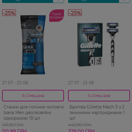
-25%
-25%
Лідер
продажів
27 07 - 23 08
27 07 - 23 08
0_Спец.ціна
0_Спец.ціна
Станки для гоління чоловічі
Бритва Gillette Mach 3 з 2
Isana Men дволезвійні
змінними картриджами 1
одноразові 10 шт
шт
147,99 ГРН
440,99 ГРН
110,99 ГРН
329,00 ГРН