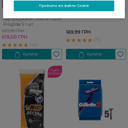
0_Спец.ціна
Бритви для гоління
Прийняти всі файли Cookie
одноразові Gillette Blue 3 шт
Бритва зі змінними
картриджами Gillette Fusion
Proglide 5 1 шт
839,99 ГРН
169,99 ГРН
619,00 ГРН
Лідер
продажів