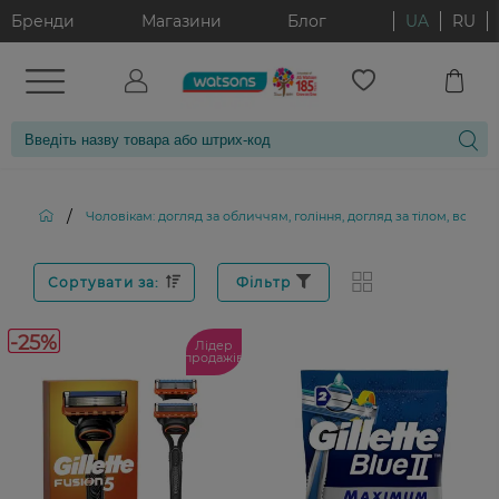
Бренди
Магазини
Блог
UA
RU
/
Чоловікам: догляд за обличчям, гоління, догляд за тілом, волос
Сортувати за:
Фільтр
-25%
Лідер
продажів