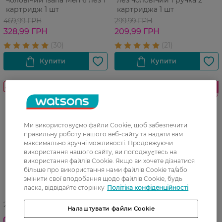
чоловічий Isana Men 6 лез 1
лез чоловічий 1 ручка 2
картридж 1 шт
картриджа 1 шт
469,99 ГРН
299,99 ГРН
328,99 ГРН
209,99 ГРН
-26%
Лідер
продажів
Ми використовуємо файли Cookie, щоб забезпечити
правильну роботу нашого веб-сайту та надати вам
максимально зручні можливості. Продовжуючи
використання нашого сайту, ви погоджуєтесь на
використання файлів Cookie. Якщо ви хочете дізнатися
більше про використання нами файлів Cookie та/або
змінити свої вподобання щодо файлів Cookie, будь
ласка, відвідайте сторінку
Політіка конфіденційності
27 07 - 23 08
Налаштувати файли Cookie