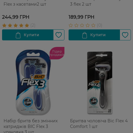
Flex з касетами2 шт
3 flex 2 шт
244,99 ГРН
189,99 ГРН
Лідер
продажів
Набір бритв без змінних
Бритва чоловіча Bic Flex 4
катриджів BIC Flex 3
Comfort 1 шт
упаковка 3 шт