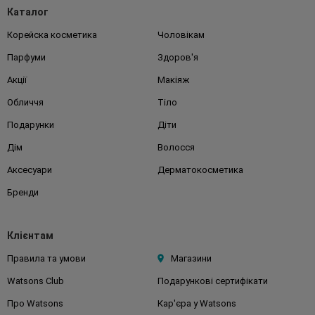
Каталог
Корейска косметика
Чоловікам
Парфуми
Здоров'я
Акції
Макіяж
Обличчя
Тіло
Подарунки
Діти
Дім
Волосся
Аксесуари
Дерматокосметика
Бренди
Клієнтам
Правила та умови
Магазини
Watsons Club
Подарункові сертифікати
Про Watsons
Кар'єра у Watsons