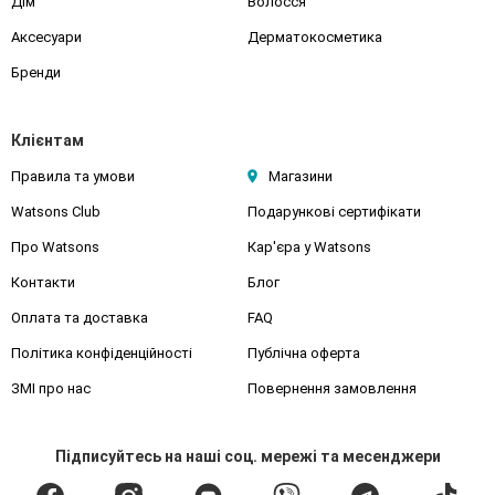
Дім
Волосся
Аксесуари
Дерматокосметика
Бренди
Клієнтам
Правила та умови
Магазини
Watsons Club
Подарункові сертифікати
Про Watsons
Кар'єра у Watsons
Контакти
Блог
Оплата та доставка
FAQ
Політика конфіденційності
Публічна оферта
ЗМІ про нас
Повернення замовлення
Підписуйтесь
на наші соц. мережі
та месенджери