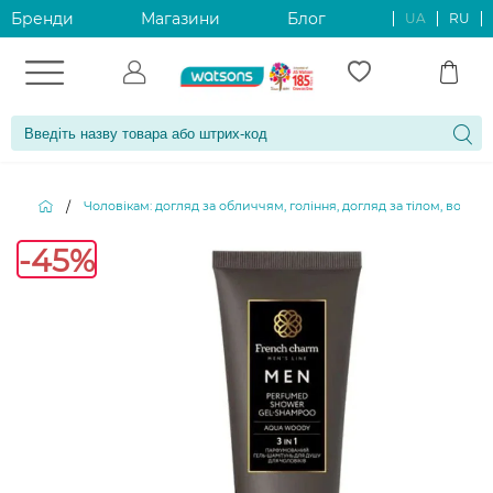
Бренди
Магазини
Блог
UA
RU
Чоловікам: догляд за обличчям, гоління, догляд за тілом, волос
/
-45%