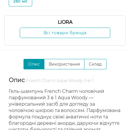
260 мл
LIORA
Всі товари бренда
Опис
Використання
Склад
Опис
French Charm Aqua Woody 3-в-1
Гель-шампунь French Charm чоловічий
парфумований 3 в 1 Aqua Woody —
універсальний засіб для догляду за
чоловічою шкірою та волоссям. Парфумована
формула поєднує свіжі акватичні ноти та
благородні деревні акорди, даруючи відчуття
чистоти, бадьорості та стійкий аромат.