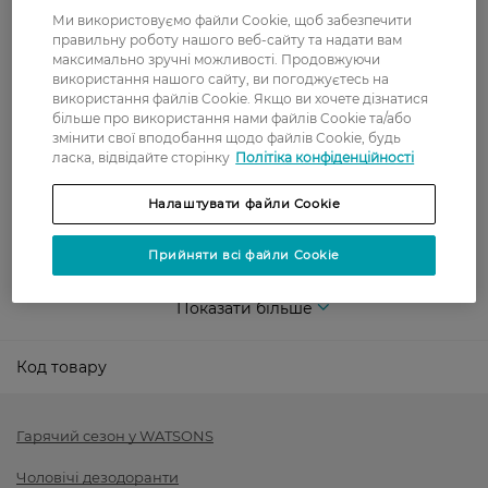
Вартість доставки - 79 грн, безкоштовна
Ми використовуємо файли Cookie, щоб забезпечити
доставка від - 599 грн
правильну роботу нашого веб-сайту та надати вам
максимально зручні можливості. Продовжуючи
Забрати сьогодні в магазині Watsons
використання нашого сайту, ви погоджуєтесь на
Вартість доставки - 0 грн
використання файлів Cookie. Якщо ви хочете дізнатися
Вартість доставки - 99 грн, безкоштовна доставка від - 699 грн
більше про використання нами файлів Cookie та/або
Показати більше
змінити свої вподобання щодо файлів Cookie, будь
ласка, відвідайте сторінку
Політіка конфіденційності
Оплата
Налаштувати файли Cookie
Оплата карткою
Прийняти всі файли Cookie
Післяоплата
Показати більше
Код товару
Гарячий сезон у WATSONS
Чоловічі дезодоранти