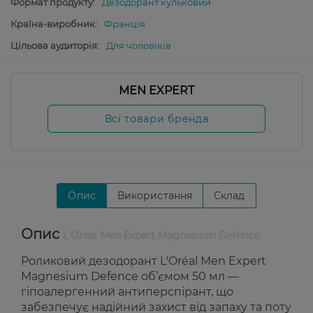
Формат продукту:
Дезодорант кульковий
Країна-виробник:
Франція
Цільова аудиторія:
Для чоловіків
MEN EXPERT
Всі товари бренда
Опис
Використання
Склад
Опис
L'Oréal Men Expert Magnesium Defence
Роликовий дезодорант L'Oréal Men Expert
Magnesium Defence об’ємом 50 мл —
гіпоалергенний антиперспірант, що
забезпечує надійний захист від запаху та поту