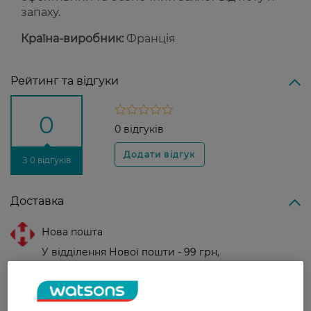
запаху.
Країна-виробник:
Франція
Рейтинг та відгуки
0
0 відгуків
З 0 відгуків
Доставка
Нова пошта
У відділення Нової пошти - 99 грн,
безкоштовно від 699 грн
Укрпошта