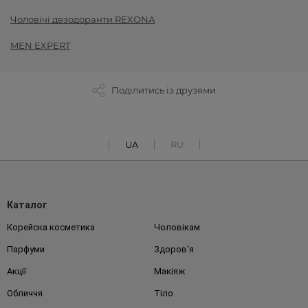
Чоловічі дезодоранти REXONA
MEN EXPERT
Поділитись із друзями
UA
RU
Каталог
Корейска косметика
Чоловікам
Парфуми
Здоров'я
Акції
Макіяж
Обличчя
Тіло