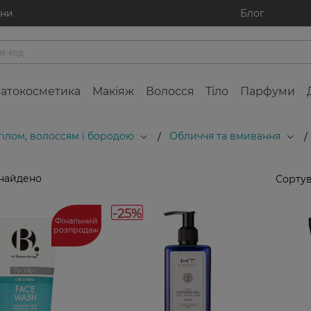
ини
Блог
атокосметика
Макіяж
Волосся
Тіло
Парфуми
 тілом, волоссям і бородою
Обличчя та вмивання
/
/
знайдено
Сортув
-25%
Фінальний
розпродаж