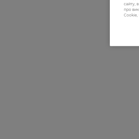
сайту, 
про вик
Cookie,