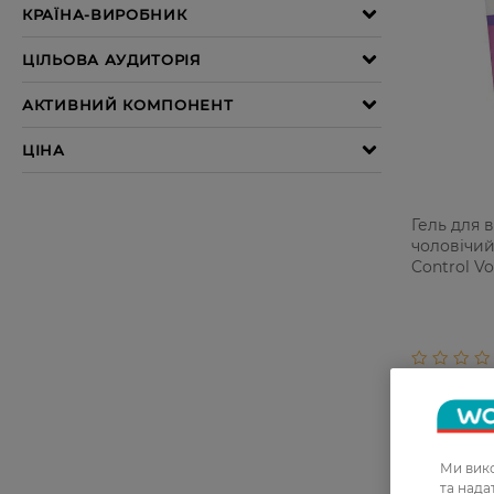
Гель для 
чоловічий
Control Vo
Ми вико
та над