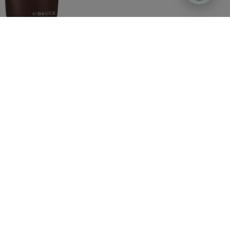
Підписуйтесь
Watsons в
на наші соц. мережі
вашому
та месенджери
смартфоні