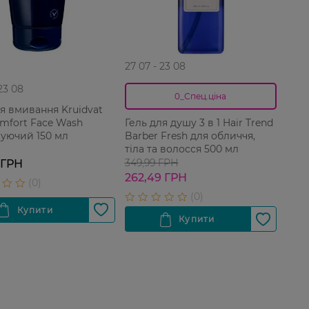
27 07 - 23 08
 23 08
0_Спец.ціна
ля вмивання Kruidvat
mfort Face Wash
Гель для душу 3 в 1 Hair Trend
уючий 150 мл
Barber Fresh для обличчя,
тіла та волосся 500 мл
349,99 ГРН
 ГРН
262,49 ГРН