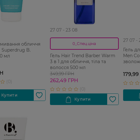
27 07 - 23 08
27 07 -
вмивання обличчя
0_Спец.ціна
Гель д
 Superdrug B.
Men Co
Гель Hair Trend Barber Warm
50 мл
зволож
3 в 1 для обличчя, тіла та
волосся 500 мл
РН
349,99 ГРН
179,99
262,49 ГРН