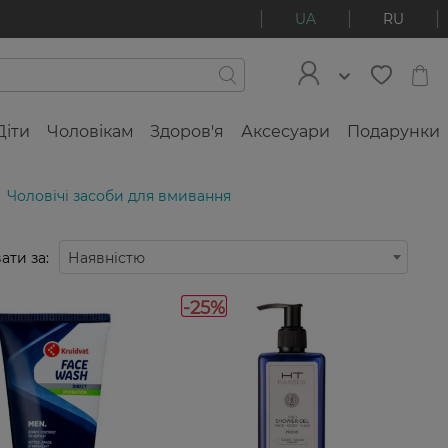
UA
RU
Діти
Чоловікам
Здоров'я
Аксесуари
Подарунки
Чоловічі засоби для вмивання
ати за:
Наявністю
-25%