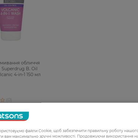
вмивання обличчя
 Superdrug B. Oil
lcanic 4-in-1 150 мл
ристовуємо файли Cookie, щоб забезпечити правильну роботу нашого
ати вам максимально зручні можливості. Продовжуючи використання 