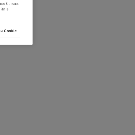
ися більше
айлів
и Cookie