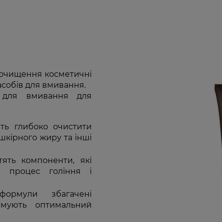
її очищення косметичні
асобів для вмивання.
в для вмивання для
ть глибоко очистити
кірного жиру та інші
тять компоненти, які
и процес гоління і
ормули збагачені
имують оптимальний