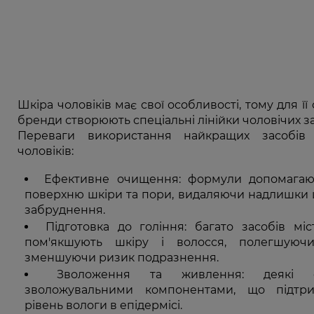
Шкіра чоловіків має свої особливості, тому для 
бренди створюють спеціальні лінійки чоловічих з
Переваги використання найкращих засобі
чоловіків:
Ефективне очищення: формули допомагаю
поверхню шкіри та пори, видаляючи надлишки ш
забруднення.
Підготовка до гоління: багато засобів міс
пом'якшують шкіру і волосся, полегшуюч
зменшуючи ризик подразнення.
Зволоження та живлення: деякі ф
зволожувальними компонентами, що підтр
рівень вологи в епідермісі.