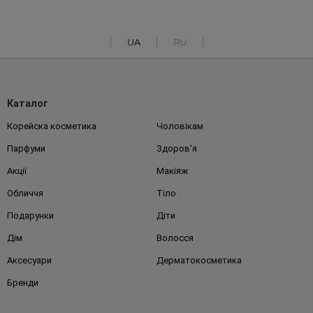
UA
RU
Каталог
Корейска косметика
Чоловікам
Парфуми
Здоров'я
Акції
Макіяж
Обличчя
Тіло
Подарунки
Діти
Дім
Волосся
Аксесуари
Дерматокосметика
Бренди