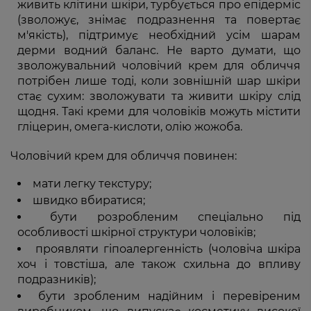
живить клітини шкіри, турбується про епідерміс
(зволожує, знімає подразнення та повертає
м'якість), підтримує необхідний усім шарам
дерми водний баланс. Не варто думати, що
зволожувальний чоловічий крем для обличчя
потрібен лише тоді, коли зовнішній шар шкіри
стає сухим: зволожувати та живити шкіру слід
щодня. Такі креми для чоловіків можуть містити
гліцерин, омега-кислоти, олію жожоба.
Чоловічий крем для обличчя повинен:
мати легку текстуру;
швидко вбиратися;
бути розробленим спеціально під
особливості шкірної структури чоловіків;
проявляти гіпоалергенність (чоловіча шкіра
хоч і товстіша, але також схильна до впливу
подразників);
бути зробленим надійним і перевіреним