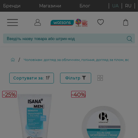
Бренди
Магазини
Блог
UA
RU
/
Чоловікам: догляд за обличчям, гоління, догляд за тілом, волос
Сортувати за:
Фільтр
-25%
-40%