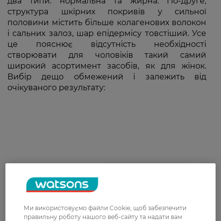
два типи: нормальна та жирна. По-друге,
структура шкірних покривів у сильної
половини містить більше колагенових волокон
і сальних залоз, шар епідермісу товстіший. Усе
це пояснює відсутність необхідності
створювати для чоловіків такий самий
широкий асортимент засобів, як для жінок.
Вибір дещо обмежений і залежить від
очікуваного результату:
Ми використовуємо файли Cookie, щоб забезпечити
правильну роботу нашого веб-сайту та надати вам