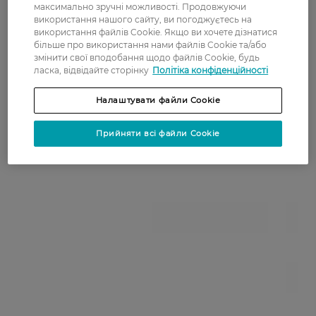
максимально зручні можливості. Продовжуючи
використання нашого сайту, ви погоджуєтесь на
використання файлів Cookie. Якщо ви хочете дізнатися
більше про використання нами файлів Cookie та/або
змінити свої вподобання щодо файлів Cookie, будь
ласка, відвідайте сторінку
Політіка конфіденційності
Налаштувати файли Cookie
Прийняти всі файли Cookie