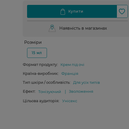
Наявність в магазинах
Розміри
15 мл
Формат продукту:
Крем під очі
Країна-виробник:
Франція
Тип шкіри / особливість:
Для усіх типів
Ефект:
Зволоження
Тонізуючий
Цільова аудиторія:
Унісекс