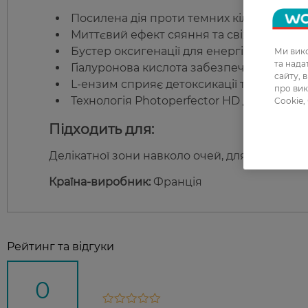
Посилена дія проти темних кіл навколо о
Миттєвий ефект сяяння та свіжості шкіри
Бустер оксигенації для енергії шкіри.
Ми вико
та над
Гіалуронова кислота забезпечує зволож
сайту, 
L-ензим сприяє детоксикації та очищенн
про вик
Технологія Photoperfector HD для миттє
Cookie,
Підходить для:
Делікатної зони навколо очей, для всіх типів
Країна-виробник:
Франція
Рейтинг та відгуки
0