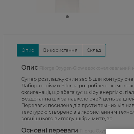
Опис
Використання
Склад
Опис
Filorga Oxygen-Glow вдосконалювальний 
Супер розгладжуючий засіб для контуру очей
Лабораторіями Filorga розроблено комплекс 
оксигенації, що збагачує шкіру енергією, гі
Бездоганна шкіра навколо очей день за дне
Переваги: посилена дія проти темних кіл на
текстурою створено з використанням технол
зовнішнього вигляду шкіри миттєво.
Основні переваги
Filorga Oxygen-Glow