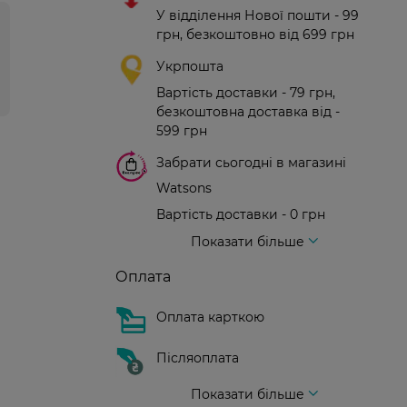
У відділення Нової пошти - 99
грн, безкоштовно від 699 грн
Укрпошта
Вартість доставки - 79 грн,
безкоштовна доставка від -
599 грн
Забрати сьогодні в магазині
Watsons
Вартість доставки - 0 грн
Вартість доставки - 99 грн, безкоштовна доставка від - 699 грн
Доставка кур'єром нової пошти
Вартість доставки - 150 грн (до парадного)
Показати більше
Оплата
Оплата карткою
Післяоплата
Показати більше