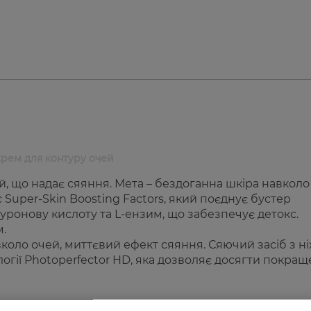
крем для контуру очей
, що надає сяяння. Мета – бездоганна шкіра навколо
Super-Skin Boosting Factors, який поєднує бустер
алуронову кислоту та L-ензим, що забезпечує детокс.
м.
вколо очей, миттєвий ефект сяяння. Сяючий засіб з 
огії Photoperfector HD, яка дозволяє досягти покра