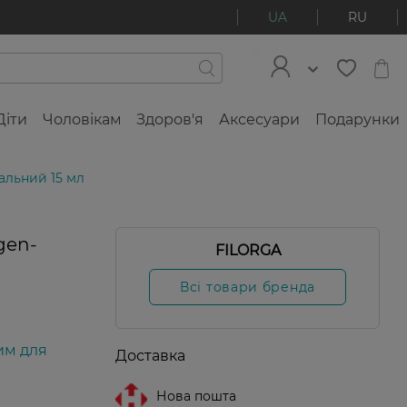
UA
RU
Діти
Чоловікам
Здоров'я
Аксесуари
Подарунки
альний 15 мл
gen-
FILORGA
Всі товари бренда
им для
Доставка
Нова пошта