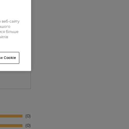
 веб-сайту
нашого
ися більше
айлів
и Cookie
0
0