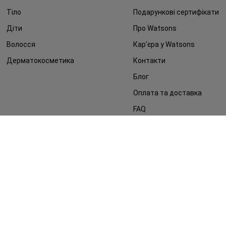
Тіло
Подарункові сертифікати
Діти
Про Watsons
Волосся
Кар'єра у Watsons
Дерматокосметика
Контакти
Блог
Оплата та доставка
FAQ
Політика конфіденційності
Публічна оферта
ЗМІ про нас
Повернення замовлення
©2014 - 2026. Умови використання сайту