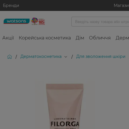
Бренди
Магаз
Акції
Корейська косметика
Дім
Обличчя
Дерм
Дерматокосметика
Для зволоження шкіри
/
/