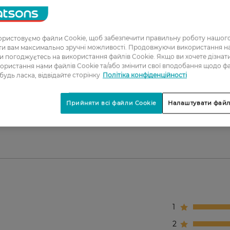
чей.
.
ристовуємо файли Cookie, щоб забезпечити правильну роботу нашого
ати вам максимально зручні можливості. Продовжуючи використання 
ення.
ви погоджуєтесь на використання файлів Cookie. Якщо ви хочете дізнат
ю шкіри.
ористання нами файлів Cookie та/або змінити свої вподобання щодо ф
вого покращення зовнішнього вигляду.
 будь ласка, відвідайте сторінку
Політіка конфіденційності
Прийняти всі файли Cookie
Налаштувати файл
 шкіри, особливо для тьмяної та втомленої шкіри.
1
2