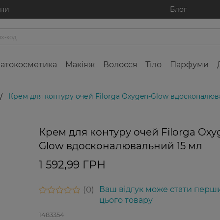
ини
Блог
атокосметика
Макіяж
Волосся
Тіло
Парфуми
Крем для контуру очей Filorga Oxygen-Glow вдосконалюв
/
Крем для контуру очей Filorga Oxy
Glow вдосконалювальний 15 мл
1 592,99 ГРН
0
Ваш відгук може стати перш
цього товару
1483354