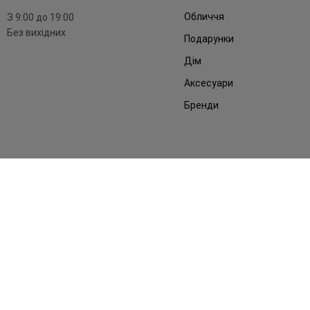
Обличчя
З 9:00 до 19:00
Без вихідних
Подарунки
Дім
Аксесуари
Бренди