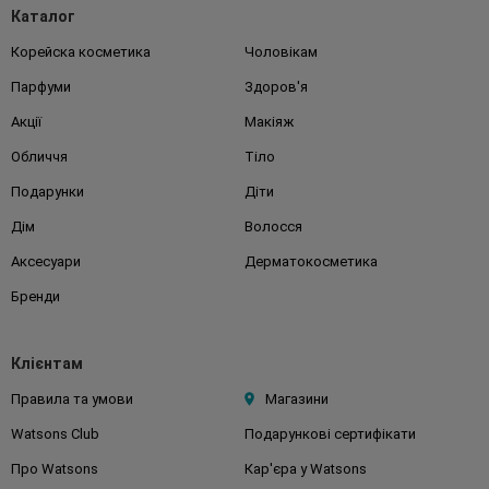
Каталог
Корейска косметика
Чоловікам
Парфуми
Здоров'я
Акції
Макіяж
Обличчя
Тіло
Подарунки
Діти
Дім
Волосся
Аксесуари
Дерматокосметика
Бренди
Клієнтам
Правила та умови
Магазини
Watsons Club
Подарункові сертифікати
Про Watsons
Кар'єра у Watsons