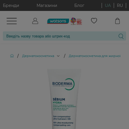
Бренди
Магазини
Блог
UA
RU
/
/
Дерматокосметика
Дерматокосметика для жирної та к