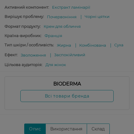
Активний компонент:
Екстракт ламінарії
Вирішує проблему:
Чорні цятки
Почервоніння
Формат продукту:
Крем для обличчя
Країна-виробник:
Франція
Тип шкіри / особливість:
Суха
Жирна
Комбінована
Ефект:
Заспокійливий
Зволоження
Цільова аудиторія:
Для жінок
BIODERMA
Всі товари бренда
Опис
Використання
Склад