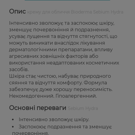
Опис
крему для обличчя Bioderma Sebium Hydra
Інтенсивно зволожує та заспокоює шкіру,
зменшує почервоніння й подразнення,
усуває лущення та відчуття стягнутості, що
можуть виникати внаслідок лікування
дерматологічними препаратами, впливу
агресивних зовнішніх факторів або
використання неадаптованих косметичних
засобів.
Шкіра стає чистою, набуває природного
сяяння та відчуття комфорту. Формула
забезпечує дуже хорошу переносимість.
Некомедогенний. Гіпоалергенний.
Основні переваги
Sebium Hydra
Інтенсивно зволожує шкіру.
Заспокоює подразнення та зменшує
почервоніння.