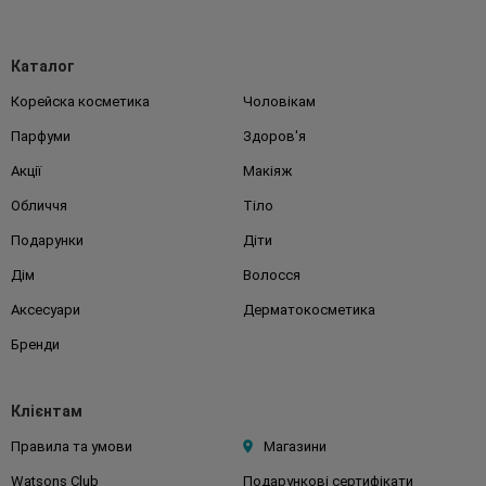
Каталог
Корейска косметика
Чоловікам
Парфуми
Здоров'я
Акції
Макіяж
Обличчя
Тіло
Подарунки
Діти
Дім
Волосся
Аксесуари
Дерматокосметика
Бренди
Клієнтам
Правила та умови
Магазини
Watsons Club
Подарункові сертифікати