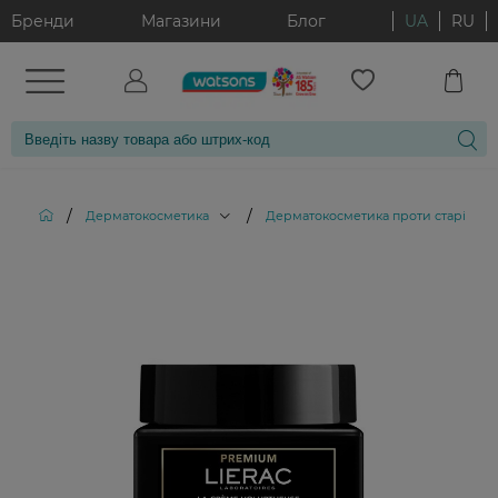
Бренди
Магазини
Блог
UA
RU
/
/
Дерматокосметика
Дерматокосметика проти старіння ш