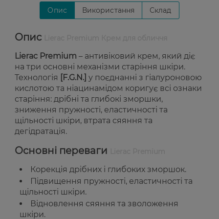
Опис
Використання
Склад
Опис
Lierac Premium Крем для обличчя
Lierac Premium
– антивіковий крем, який діє
на три основні механізми старіння шкіри.
Технологія
[F.G.N.]
у поєднанні з гіалуроновою
кислотою та ніацинамідом коригує всі ознаки
старіння: дрібні та глибокі зморшки,
зниження пружності, еластичності та
щільності шкіри, втрата сяяння та
дегідратація.
Основні переваги
Lierac Premium
Корекція дрібних і глибоких зморшок.
Підвищення пружності, еластичності та
щільності шкіри.
Відновлення сяяння та зволоження
шкіри.