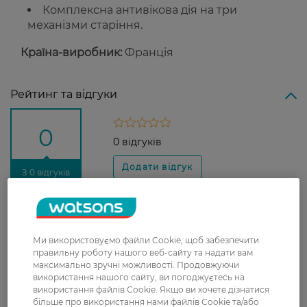
Комплексна антивікова дія на три
механізми старіння.
Країна-виробник:
Франція
Рейтинг та відгуки
0
0 відгуків
З 0 відгуків
Доставка
Ми використовуємо файли Cookie, щоб забезпечити
Нова пошта
правильну роботу нашого веб-сайту та надати вам
У відділення Нової пошти - 99 грн,
максимально зручні можливості. Продовжуючи
безкоштовно від 699 грн
використання нашого сайту, ви погоджуєтесь на
використання файлів Cookie. Якщо ви хочете дізнатися
Укрпошта
більше про використання нами файлів Cookie та/або