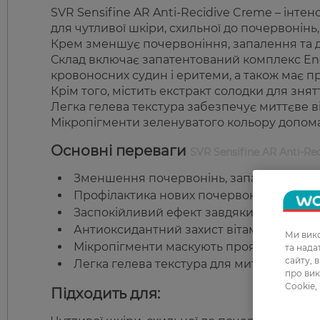
SVR Sensifine AR Anti-Recidive Creme – інт
для чутливої шкіри, схильної до почервонінь,
Крем зменшує почервоніння, запалення та ди
Склад включає запатентований комплекс En
кровоносних судин і еритеми, а також має п
Крім того, містить екстракт солодки для зня
Легка гелева текстура забезпечує миттєве ві
Мікропігменти зеленуватого кольору допома
Основні переваги
SVR Sensifine AR Anti-Re
Зменшення почервонінь, запалень та ди
Профілактика нових почервонінь та зме
Заспокійливий ефект завдяки екстракту 
Антиоксидантний захист вітаміну Е.
Ми вико
Мікропігменти маскують прояви купероз
та над
сайту, 
Легка гелева текстура для миттєвої свіжо
про вик
Cookie,
Підходить для: