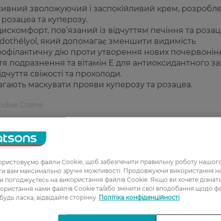
енсивний зволожуючий і заспокійливий крем, розробл
 розацеа та куперозу.
скомфорт, пов’язаний із відчуттям печіння та розац
dothélyol, який допомагає зменшити видимість
рофілактичну дію проти утворення нових почервонінь
ття подразнення та вітамін Е для антиоксидантного за
дчуття свіжості та прохолоди.
гають маскувати прояви куперозу та розацеа.
cidive Creme
скомфорту.
ншення видимості судин.
солодки.
ристовуємо файли Cookie, щоб забезпечити правильну роботу нашого
у та розацеа.
ати вам максимально зручні можливості. Продовжуючи використання 
ви погоджуєтесь на використання файлів Cookie. Якщо ви хочете дізнат
сті.
ористання нами файлів Cookie та/або змінити свої вподобання щодо ф
 будь ласка, відвідайте сторінку
Політіка конфіденційності