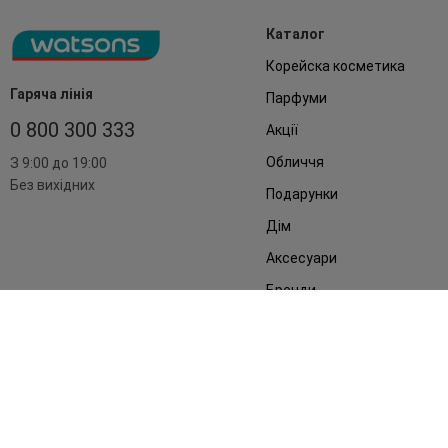
Каталог
Корейска косметика
Гаряча лінія
Парфуми
0 800 300 333
Акції
Обличчя
З 9:00 до 19:00
Без вихідних
Подарунки
Дім
Аксесуари
Бренди