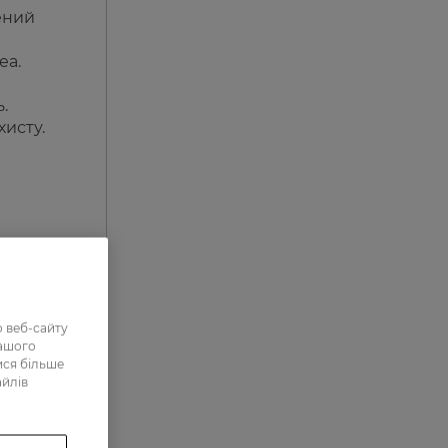
ений
еа.
.
хисту.
 веб-сайту
нашого
ися більше
айлів