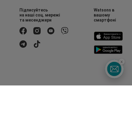
Підписуйтесь
Watsons в
на наші соц. мережі
вашому
та месенджери
смартфоні
x