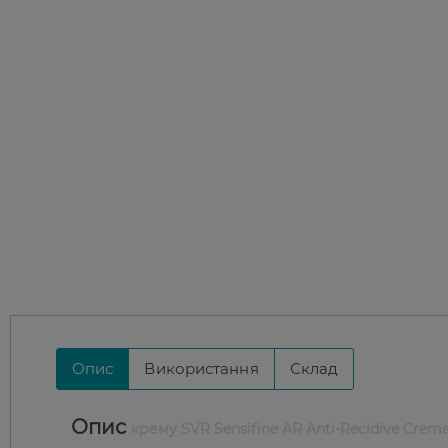
Опис
Використання
Склад
Опис
крему SVR Sensifine AR Anti-Recidive Crem