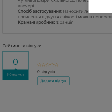
Чутливої шкіри, схильної до почервонінь, р
ввечері.
Спосіб застосування:
Наносити легкими маса
посилення відчуття свіжості можна поперед
Країна-виробник:
Франція
Рейтинг та відгуки
0
0 відгуків
З 0 відгуків