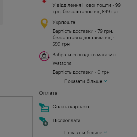
У відділення Нової пошти - 99
грн, безкоштовно від 699 грн
Укрпошта
Вартість доставки - 79 грн,
безкоштовна доставка від -
599 грн
Забрати сьогодні в магазині
Watsons
Вартість доставки - 0 грн
Вартість доставки - 99 грн, безкоштовна доставка від - 699 грн
Доставка кур'єром нової пошти
Вартість доставки - 150 грн (до парадного)
Показати більше
Оплата
Оплата карткою
Післяоплата
Показати більше