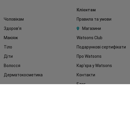
Клієнтам
Чоловікам
Правила та умови
Здоров'я
Магазини
Макіяж
Watsons Club
Тіло
Подарункові сертифікати
Діти
Про Watsons
Волосся
Кар'єра у Watsons
Дерматокосметика
Контакти
Блог
Оплата та доставка
FAQ
Політика конфіденційності
Публічна оферта