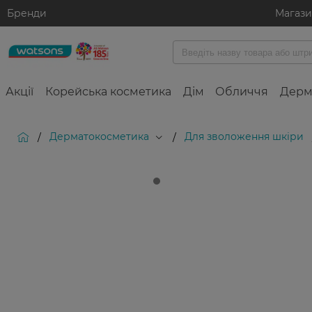
Бренди
Магаз
Акції
Корейська косметика
Дім
Обличчя
Дерм
Дерматокосметика
Для зволоження шкіри
/
/