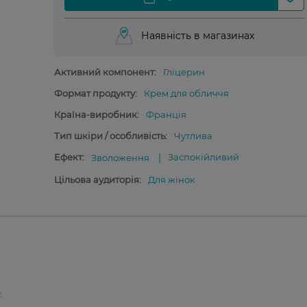
Наявність в магазинах
Активний компонент:
Гліцерин
Формат продукту:
Крем для обличчя
Країна-виробник:
Франція
Тип шкіри / особливість:
Чутлива
Ефект:
Заспокійливий
Зволоження
Цільова аудиторія:
Для жінок
e