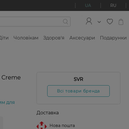
UA
RU
Діти
Чоловікам
Здоров'я
Аксесуари
Подарунки
R Creme
SVR
Всі товари бренда
им для
Доставка
Нова пошта