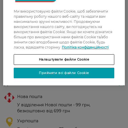
дорослих.
Ми використовуємо файли Cookie, щоб забезпечити
правильну роботу нашого веб-сайту та надати вам
Країна-виробник:
Франція
максимально зручні можливості. Продовжуючи
використання нашого сайту, ви погоджуєтесь на
використання файлів Cookie. Якщо ви хочете дізнатися
Рейтинг та відгуки
більше про використання нами файлів Cookie та/або
змінити свої вподобання щодо файлів Cookie, будь
ласка, відвідайте сторінку
Політіка конфіденційності
0
0 відгуків
Налаштувати файли Cookie
З 0 відгуків
Прийняти всі файли Cookie
Доставка
Нова пошта
У відділення Нової пошти - 99 грн,
безкоштовно від 699 грн
Укрпошта