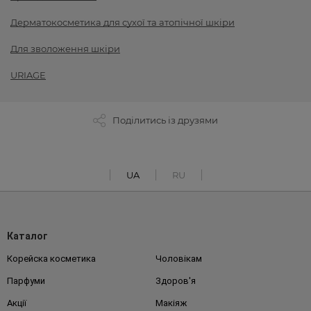
Дерматокосметика для сухої та атопічної шкіри
Для зволоження шкіри
URIAGE
Поділитись із друзями
UA
RU
Каталог
Корейска косметика
Чоловікам
Парфуми
Здоров'я
Акції
Макіяж