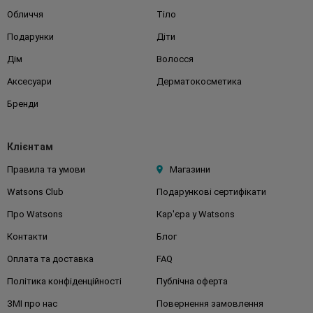
Обличчя
Тіло
Подарунки
Діти
Дім
Волосся
Аксесуари
Дерматокосметика
Бренди
Клієнтам
Правила та умови
Магазини
Watsons Club
Подарункові сертифікати
Про Watsons
Кар'єра у Watsons
Контакти
Блог
Оплата та доставка
FAQ
Політика конфіденційності
Публічна оферта
ЗМІ про нас
Повернення замовлення