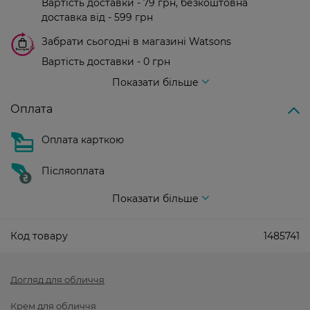
Вартість доставки - 79 грн, безкоштовна
доставка від - 599 грн
Забрати сьогодні в магазині Watsons
Вартість доставки - 0 грн
Вартість доставки - 99 грн, безкоштовна доставка від - 699 грн
Показати більше
Оплата
Оплата карткою
Післяоплата
Показати більше
Код товару
1485741
Догляд для обличчя
Крем для обличчя