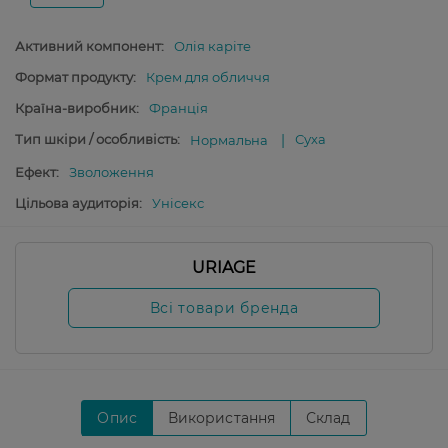
Активний компонент:
Олія каріте
Формат продукту:
Крем для обличчя
Країна-виробник:
Франція
Тип шкіри / особливість:
Суха
Нормальна
Ефект:
Зволоження
Цільова аудиторія:
Унісекс
URIAGE
Всі товари бренда
Опис
Використання
Склад