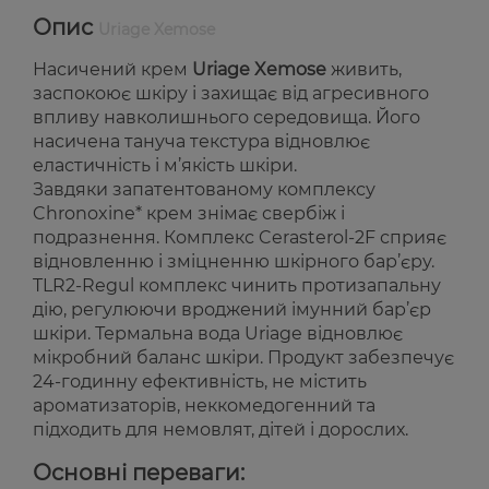
Опис
Uriage Xemose
Насичений крем
Uriage Xemose
живить,
заспокоює шкіру і захищає від агресивного
впливу навколишнього середовища. Його
насичена тануча текстура відновлює
еластичність і м’якість шкіри.
Завдяки запатентованому комплексу
Chronoxine* крем знімає свербіж і
подразнення. Комплекс Cerasterol-2F сприяє
відновленню і зміцненню шкірного бар’єру.
TLR2-Regul комплекс чинить протизапальну
дію, регулюючи вроджений імунний бар’єр
шкіри. Термальна вода Uriage відновлює
мікробний баланс шкіри. Продукт забезпечує
24-годинну ефективність, не містить
ароматизаторів, неккомедогенний та
підходить для немовлят, дітей і дорослих.
Основні переваги: