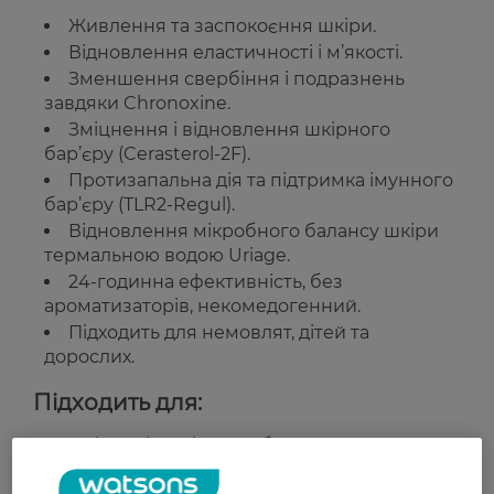
Живлення та заспокоєння шкіри.
Відновлення еластичності і м’якості.
Зменшення свербіння і подразнень
завдяки Chronoxine.
Зміцнення і відновлення шкірного
бар’єру (Cerasterol-2F).
Протизапальна дія та підтримка імунного
бар’єру (TLR2-Regul).
Відновлення мікробного балансу шкіри
термальною водою Uriage.
24-годинна ефективність, без
ароматизаторів, некомедогенний.
Підходить для немовлят, дітей та
дорослих.
Підходить для:
Для всіх типів шкіри, особливо сухої, чутливої
та схильної до подразнень.
Щоденного догляду для немовлят, дітей та