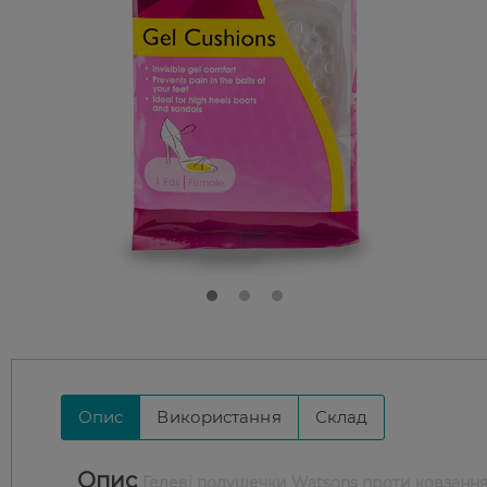
Опис
Використання
Склад
Опис
Гелеві подушечки Watsons проти ковзанн