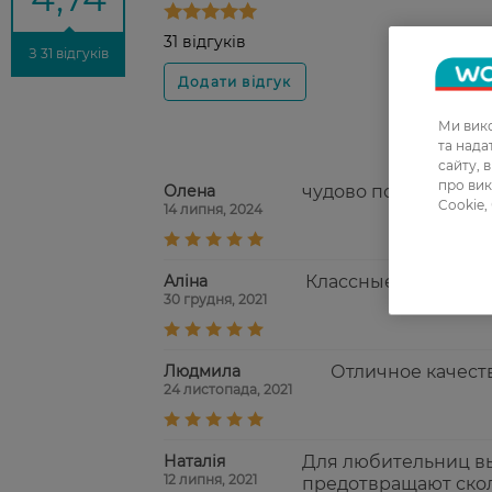
31 відгуків
З 31 відгуків
Ми вико
та над
сайту, 
про вик
Олена
чудово пораються зі
Cookie,
14 липня, 2024
Аліна
Классные стельки, 
30 грудня, 2021
Людмила
Отличное качест
24 листопада, 2021
Наталія
Для любительниц вы
12 липня, 2021
предотвращают скол