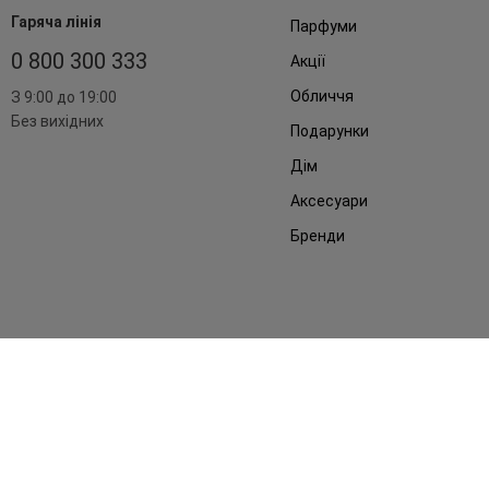
Гаряча лінія
Парфуми
0 800 300 333
Акції
Обличчя
З 9:00 до 19:00
Без вихідних
Подарунки
Дім
Аксесуари
Бренди