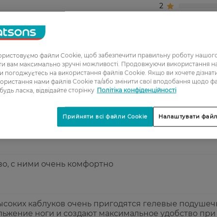
2
3
4
5
ристовуємо файли Cookie, щоб забезпечити правильну роботу нашого
ати вам максимально зручні можливості. Продовжуючи використання 
ви погоджуєтесь на використання файлів Cookie. Якщо ви хочете дізнат
ористання нами файлів Cookie та/або змінити свої вподобання щодо ф
 втомою ніг, рекомендую
 будь ласка, відвідайте сторінку
Політіка конфіденційності
Прийняти всі файли Cookie
Налаштувати файл
ногам комфортно и удобно.
во, с ними очень комфортно
соких каблуков очень пригодятся гелевые подушеч
ьжение ноги и создают максимальное удобство при 