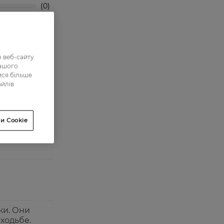
0
1
2
27
 веб-сайту
нашого
ися більше
айлів
и Cookie
ки. Они
ходьбе.