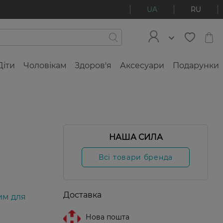
UA
RU
Діти
Чоловікам
Здоров'я
Аксесуари
Подарунки
НАША СИЛА
Всі товари бренда
Доставка
им для
Нова пошта