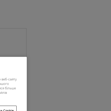
ки,
 веб-сайту
нашого
ися більше
айлів
0
и Cookie