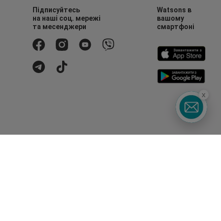
Підписуйтесь
Watsons в
на наші соц. мережі
вашому
та месенджери
смартфоні
x