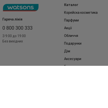
Каталог
Корейска косметика
Гаряча лінія
Парфуми
0 800 300 333
Акції
Обличчя
З 9:00 до 19:00
Без вихідних
Подарунки
Дім
Аксесуари
Бренди