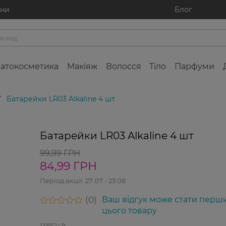
ини
Блог
атокосметика
Макіяж
Волосся
Тіло
Парфуми
Батарейки LR03 Alkaline 4 шт
/
Батарейки LR03 Alkaline 4 шт
99,99 ГРН
84,99 ГРН
Період акції:
27 07 - 23 08
0
Ваш відгук може стати перш
цього товару
1385249