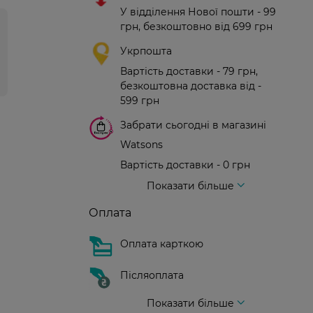
У відділення Нової пошти - 99
грн, безкоштовно від 699 грн
Укрпошта
Вартість доставки - 79 грн,
безкоштовна доставка від -
599 грн
Забрати сьогодні в магазині
Watsons
Вартість доставки - 0 грн
Вартість доставки - 99 грн, безкоштовна доставка від - 699 грн
Доставка кур'єром нової пошти
Вартість доставки - 150 грн (до парадного)
Показати більше
Оплата
Оплата карткою
Післяоплата
Показати більше