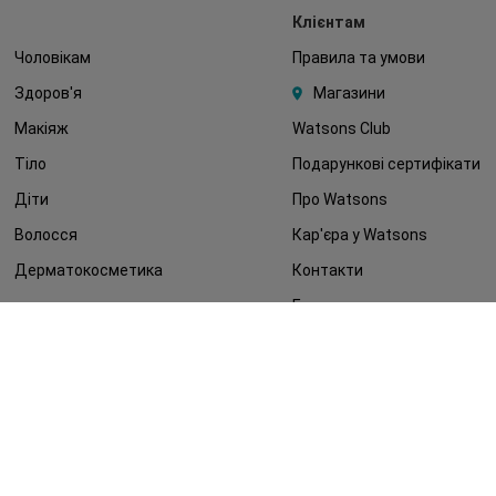
Клієнтам
Чоловікам
Правила та умови
Здоров'я
Магазини
Макіяж
Watsons Club
Тіло
Подарункові сертифікати
Діти
Про Watsons
Волосся
Кар'єра у Watsons
Дерматокосметика
Контакти
Блог
Оплата та доставка
FAQ
Політика конфіденційності
Публічна оферта
ЗМІ про нас