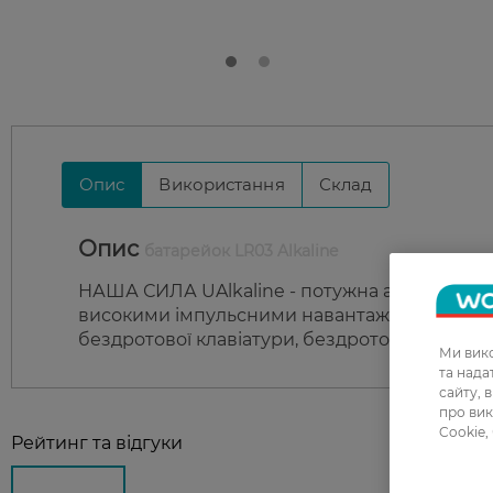
Опис
Використання
Склад
Опис
батарейок LR03 Alkaline
НАША СИЛА UAlkaline - потужна алкалінова 
високими імпульсними навантаженнями. Ре
бездротової клавіатури, бездротового мікро
Ми вико
та над
сайту, 
про вик
Cookie,
Рейтинг та відгуки