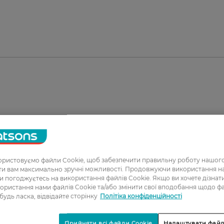
батарейка спеціально розроблена для пристроїв з
комендуємо батарейки для бездротової блютуз миш
фону тощо.
ристовуємо файли Cookie, щоб забезпечити правильну роботу нашого
ати вам максимально зручні можливості. Продовжуючи використання 
ви погоджуєтесь на використання файлів Cookie. Якщо ви хочете дізнат
ористання нами файлів Cookie та/або змінити свої вподобання щодо ф
 будь ласка, відвідайте сторінку
Політіка конфіденційності
1
Прийняти всі файли Cookie
Налаштувати файл