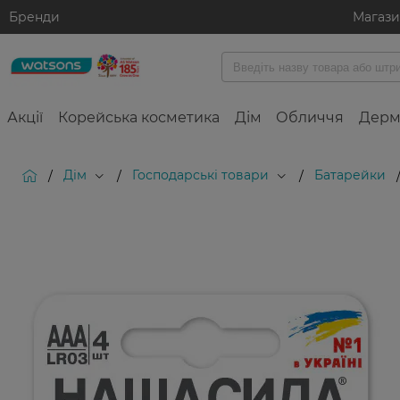
Бренди
Магаз
Акції
Корейська косметика
Дім
Обличчя
Дерм
Дім
Господарські товари
Батарейки
/
/
/