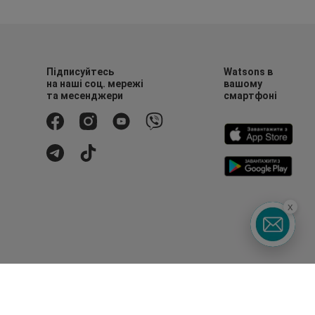
Підписуйтесь
Watsons в
на наші соц. мережі
вашому
та месенджери
смартфоні
x