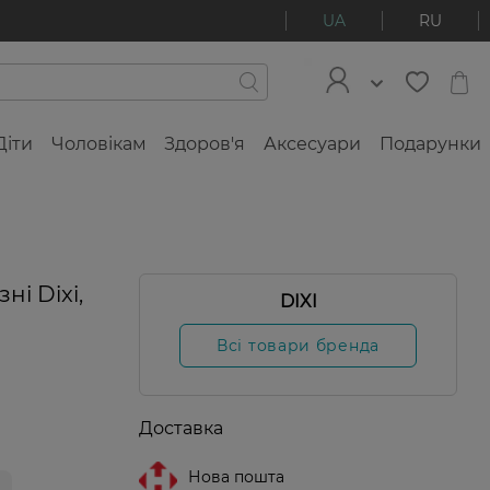
UA
RU
Діти
Чоловікам
Здоров'я
Аксесуари
Подарунки
і Dixi,
DIXI
Всі товари бренда
Доставка
Нова пошта