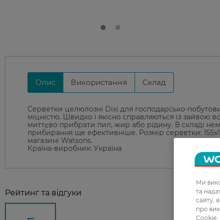
Опис
Використання
Склад
Серветки целюлозні Dixi для господарсько-побутових 
міцністю. Швидко і якісно справляються із зайвою в
миттєво прибрати пил, жир або рідину. В складі не
прибирання ще ефективніше. Розмір серветки: 155х15
магазині Watsons.
Країна-виробник: Україна
Ми вико
та над
Рейтинг та відгуки
сайту, 
про вик
Cookie,