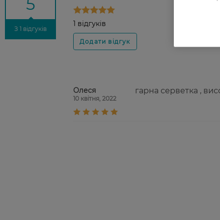
5
1 відгуків
З 1 відгуків
Олеся
гарна серветка , вис
10 квітня, 2022