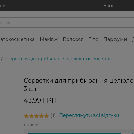
ини
Блог
атокосметика
Макіяж
Волосся
Тіло
Парфуми
Серветки для прибирання целюлозні Dixi, 3 шт
/
Серветки для прибирання целюлозн
3 шт
43,99 ГРН
1
Переглянути всі відгуки
1279815