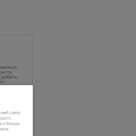
зняються
риття,
о робить
ет-
 веб-сайту
нашого
ися більше
айлів
0