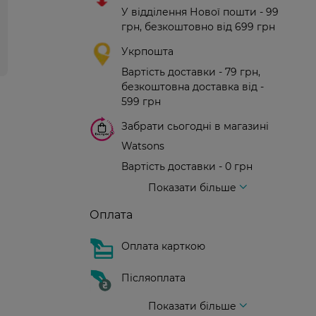
У відділення Нової пошти - 99
грн, безкоштовно від 699 грн
Укрпошта
Вартість доставки - 79 грн,
безкоштовна доставка від -
599 грн
Забрати сьогодні в магазині
Watsons
Вартість доставки - 0 грн
Вартість доставки - 99 грн, безкоштовна доставка від - 699 грн
Доставка кур'єром нової пошти
Вартість доставки - 150 грн (до парадного)
Показати більше
Оплата
Оплата карткою
Післяоплата
Показати більше