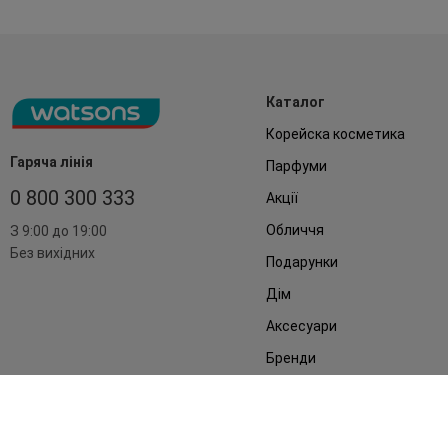
Каталог
Корейска косметика
Гаряча лінія
Парфуми
0 800 300 333
Акції
Обличчя
З 9:00 до 19:00
Без вихідних
Подарунки
Дім
Аксесуари
Бренди