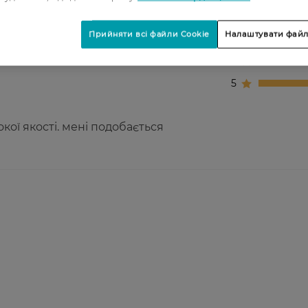
2
Прийняти всі файли Cookie
Налаштувати файл
3
4
5
окої якості. мені подобається