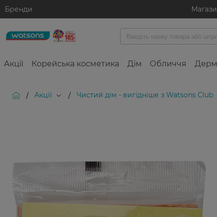
Бренди
Магаз
Акції
Корейська косметика
Дім
Обличчя
Дерм
Акції
Чистий дім - вигідніше з Watsons Club
/
/