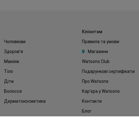
Клієнтам
Чоловікам
Правила та умови
Здоров'я
Магазини
Макіяж
Watsons Club
Тіло
Подарункові сертифікати
Діти
Про Watsons
Волосся
Кар'єра у Watsons
Дерматокосметика
Контакти
Блог
Оплата та доставка
FAQ