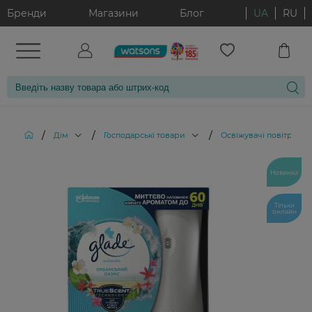
Бренди
Магазини
Блог
UA
RU
/
/
/
/
Дім
Господарські товари
Освіжувачі повітря
Новинка
Тільки
онлайн