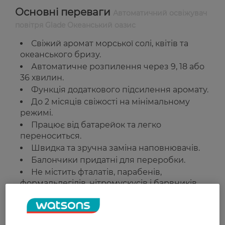
Основні переваги
Автоматичний освіжувач
повітря Glade Океанський оазис
Свіжий аромат морської солі, квітів та
океанського бризу.
Автоматичне розпилення через 9, 18 або
36 хвилин.
Функція додаткового підсилення аромату.
До 2 місяців свіжості на мінімальному
режимі.
Працює від батарейок та легко
переноситься.
Швидка та зручна заміна наповнювачів.
Балончики придатні для переробки.
Не містить фталатів, парабенів,
формальдегідів, нітромускусів і барвників.
Країна-виробник:
Китай