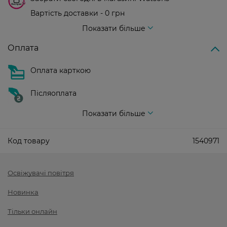
Вартість доставки - 0 грн
Вартість доставки - 99 грн, безкоштовна доставка від - 699 грн
Показати більше
Оплата
Оплата карткою
Післяоплата
Показати більше
Код товару
1540971
Освіжувачі повітря
Новинка
Тільки онлайн