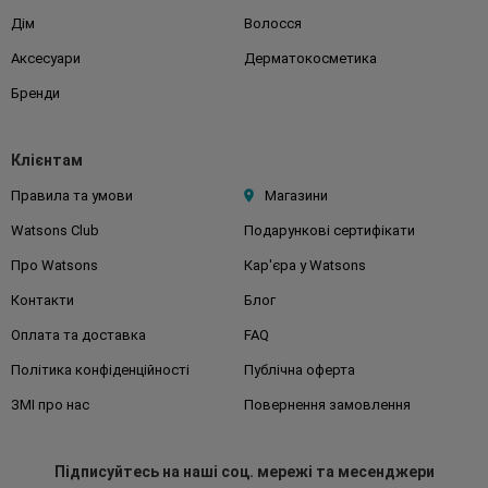
Дім
Волосся
Аксесуари
Дерматокосметика
Бренди
Клієнтам
Правила та умови
Магазини
Watsons Club
Подарункові сертифікати
Про Watsons
Кар'єра у Watsons
Контакти
Блог
Оплата та доставка
FAQ
Політика конфіденційності
Публічна оферта
ЗМІ про нас
Повернення замовлення
Підписуйтесь
на наші соц. мережі
та месенджери