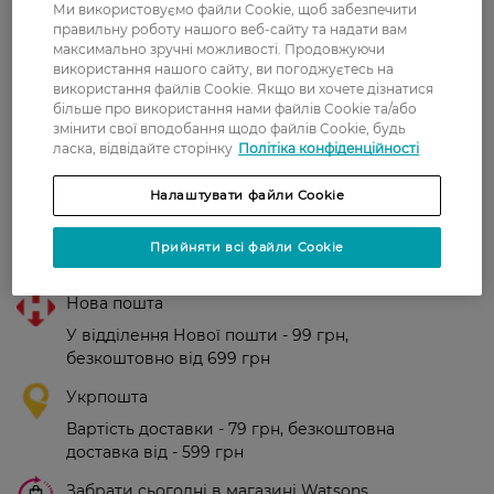
Ми використовуємо файли Cookie, щоб забезпечити
правильну роботу нашого веб-сайту та надати вам
максимально зручні можливості. Продовжуючи
Рейтинг та відгуки
використання нашого сайту, ви погоджуєтесь на
використання файлів Cookie. Якщо ви хочете дізнатися
більше про використання нами файлів Cookie та/або
0
змінити свої вподобання щодо файлів Cookie, будь
0 відгуків
ласка, відвідайте сторінку
Політіка конфіденційності
З 0 відгуків
Налаштувати файли Cookie
Прийняти всі файли Cookie
Доставка
Нова пошта
У відділення Нової пошти - 99 грн,
безкоштовно від 699 грн
Укрпошта
Вартість доставки - 79 грн, безкоштовна
доставка від - 599 грн
Забрати сьогодні в магазині Watsons