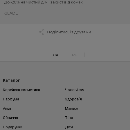
До -20% на чистий дім і захист від комах
GLADE
Поділитись із друзями
UA
RU
Каталог
Корейска косметика
Чоловікам
Парфуми
Здоров'я
Акції
Макіяж
Обличчя
Тіло
Подарунки
Діти