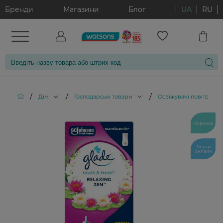
Бренди
Магазини
Блог
UA
RU
/
/
/
/
Дім
Господарські товари
Освіжувачі повітря
Новинка
Тільки
онлайн