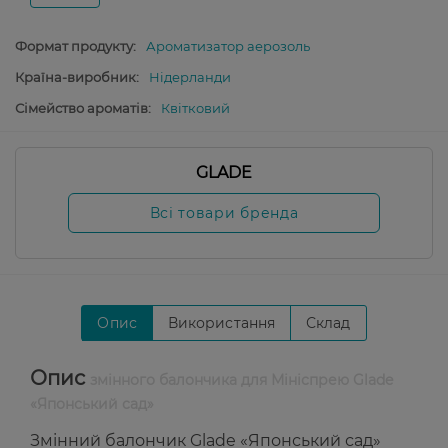
Формат продукту:
Ароматизатор аерозоль
Країна-виробник:
Нідерланди
Сімейство ароматів:
Квітковий
GLADE
Всі товари бренда
Опис
Використання
Склад
Опис
змінного балончика для Мініспрею Glade
«Японський сад»
Змінний балончик Glade «Японський сад»