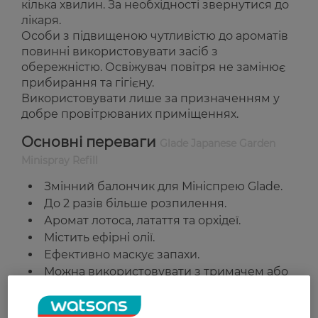
кілька хвилин. За необхідності звернутися до
лікаря.
Особи з підвищеною чутливістю до ароматів
повинні використовувати засіб з
обережністю. Освіжувач повітря не замінює
прибирання та гігієну.
Використовувати лише за призначенням у
добре провітрюваних приміщеннях.
Основні переваги
Glade Japanese Garden
Minispray Refill
Змінний балончик для Мініспрею Glade.
До 2 разів більше розпилення.
Аромат лотоса, латаття та орхідеї.
Містить ефірні олії.
Ефективно маскує запахи.
Можна використовувати з тримачем або
окремо.
Підходить для: