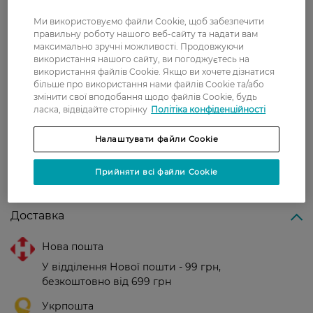
Ми використовуємо файли Cookie, щоб забезпечити
Використання з Мініспреєм Glade.
правильну роботу нашого веб-сайту та надати вам
максимально зручні можливості. Продовжуючи
Країна-виробник:
Нідерланди
використання нашого сайту, ви погоджуєтесь на
використання файлів Cookie. Якщо ви хочете дізнатися
більше про використання нами файлів Cookie та/або
Рейтинг та відгуки
змінити свої вподобання щодо файлів Cookie, будь
ласка, відвідайте сторінку
Політіка конфіденційності
0
Налаштувати файли Cookie
0 відгуків
Прийняти всі файли Cookie
З 0 відгуків
Доставка
Нова пошта
У відділення Нової пошти - 99 грн,
безкоштовно від 699 грн
Укрпошта