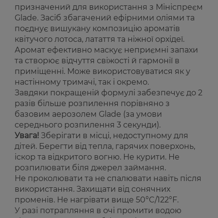
призначений для використання з Мініспреєм
Glade. Засіб збагачений ефірними оліями та
поєднує вишукану композицію ароматів
квітучого лотоса, латаття та ніжної орхідеї.
Аромат ефективно маскує неприємні запахи
та створює відчуття свіжості й гармонії в
приміщенні. Може використовуватися як у
настінному тримачі, так і окремо.
Завдяки покращеній формулі забезпечує до 2
разів більше розпилення порівняно з
базовим аерозолем Glade (за умови
середнього розпилення 3 секунди).
Увага!
Зберігати в місці, недоступному для
дітей. Берегти від тепла, гарячих поверхонь,
іскор та відкритого вогню. Не курити. Не
розпилювати біля джерел займання.
Не проколювати та не спалювати навіть після
використання. Захищати від сонячних
променів. Не нагрівати вище 50°C/122°F.
У разі потрапляння в очі промити водою