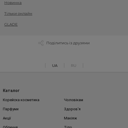
Новинка
Тільки онлайн
GLADE
Поділитись із друзями
UA
RU
Каталог
Корейска косметика
Чоловікам
Парфуми
Здоров'я
Акції
Макіяж
Обличчя
Тіло