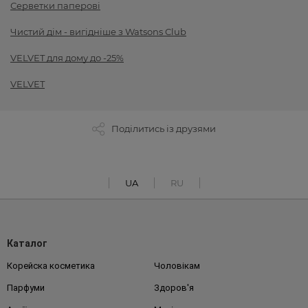
Серветки паперові
Чистий дім - вигідніше з Watsons Club
VELVET для дому до -25%
VELVET
Поділитись із друзями
UA
RU
Каталог
Корейска косметика
Чоловікам
Парфуми
Здоров'я