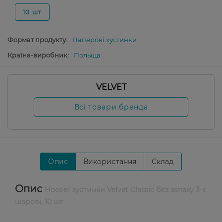
10 шт
Формат продукту:
Паперові хустинки
Країна-виробник:
Польща
VELVET
Всі товари бренда
Опис
Використання
Склад
Опис
Носові хустинки Velvet Classic без запаху 3-х
шарові, 10 шт