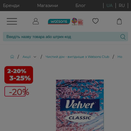
Бренди
Магазини
Блог
UA
RU
/
/
/
Акції
Чистий дім - вигідніше з Watsons Club
Носові х
-2
-20%