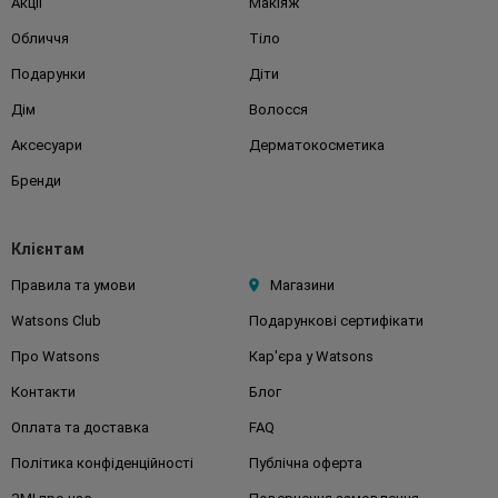
Акції
Макіяж
Обличчя
Тіло
Подарунки
Діти
Дім
Волосся
Аксесуари
Дерматокосметика
Бренди
Клієнтам
Правила та умови
Магазини
Watsons Club
Подарункові сертифікати
Про Watsons
Кар'єра у Watsons
Контакти
Блог
Оплата та доставка
FAQ
Політика конфіденційності
Публічна оферта