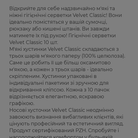
Відкрийте для себе надзвичайно м'які та
ніжні гігієнічні серветки Velvet Classic! Вони
ідеально помістяться у вашій сумочці,
рюкзаку або кишені штанів. Ви завжди
матимете їх під рукою! Гігієнічні серветки
Velvet Classic 10 шт.
М'які хустинки Velvet Classic складаються з
трьох шарів м'якого паперу (100% целюлоза).
Саме це робить її ще більш оксамитово
м'якою, а кожен з трьох шарів - ідеально
скріпленим. Хустинки упаковані в
індивідуальні пакетики зі зручною для
відкривання кліпсою. Кожна з 10 пачок
відрізняється елегантною, яскравою
графікою.
Носові хусточки Velvet Classic неодмінно
завоюють визнання вибагливих клієнтів, які
цінують професійний та естетичний вигляд.
Продукт сертифікований PZH. Спробуйте і
насолоджуйтеся комфортом у будь-якій