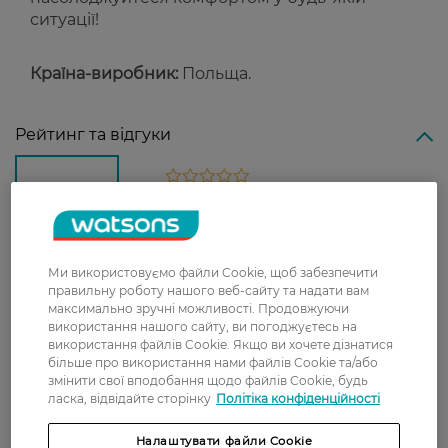
ситуації!
Країна-виробник:
Польща.
Рейтинг та відгуки
0
0 відгуків
З 0 відгуків
Ми використовуємо файли Cookie, щоб забезпечити
правильну роботу нашого веб-сайту та надати вам
Доставка
максимально зручні можливості. Продовжуючи
використання нашого сайту, ви погоджуєтесь на
використання файлів Cookie. Якщо ви хочете дізнатися
Нова пошта
більше про використання нами файлів Cookie та/або
У відділення Нової пошти - 99 грн,
змінити свої вподобання щодо файлів Cookie, будь
ласка, відвідайте сторінку
Політіка конфіденційності
безкоштовно від 699 грн
Укрпошта
Налаштувати файли Cookie