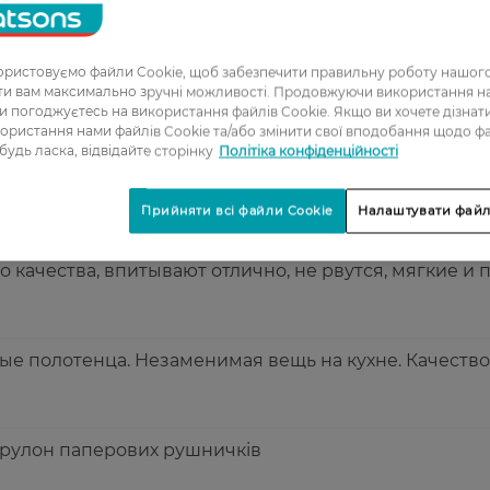
5
ристовуємо файли Cookie, щоб забезпечити правильну роботу нашого
огана знижка на рушники.
ати вам максимально зручні можливості. Продовжуючи використання 
ви погоджуєтесь на використання файлів Cookie. Якщо ви хочете дізнат
ористання нами файлів Cookie та/або змінити свої вподобання щодо ф
 будь ласка, відвідайте сторінку
Політіка конфіденційності
і рушники. Добре вбирають вологу, не рвуться. Виста
Прийняти всі файли Cookie
Налаштувати файл
 качества, впитывают отлично, не рвутся, мягкие и
е полотенца. Незаменимая вещь на кухне. Качество
рулон паперових рушничків