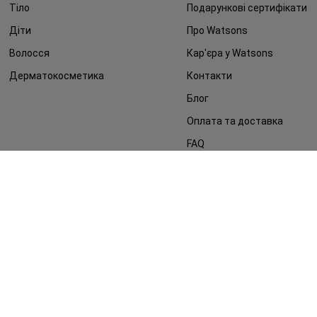
Тіло
Подарункові сертифікати
Діти
Про Watsons
Волосся
Кар'єра у Watsons
Дерматокосметика
Контакти
Блог
Оплата та доставка
FAQ
Політика конфіденційності
Публічна оферта
ЗМІ про нас
Повернення замовлення
©2014 - 2026. Умови використання сайту