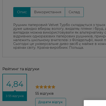
Опис
Використання
Склад
Рушник паперовий Velvet Турбо складається з трьох ша
дуже швидко вбирає вологу, видаляє плями і бруд, 
випадках можна використовувати як альтернативу с
відривних одноразових паперових рушників, прикр
належить шкільному вчителеві з Філадельфії, який п
Сьогодні це універсальне диво-засіб є майже в кож
країнах світу. Країна-виробник: Польща.
Рейтинг та відгуки
4,84
55 відгуків
З 55 відгуків