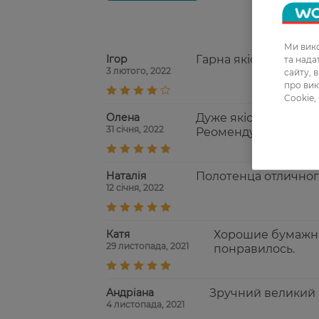
Ми вико
Ігор
Гарна якість та неп
та над
3 лютого, 2022
сайту, 
про вик
Cookie,
Олена
Дуже якісні паперов
31 січня, 2022
Реомендую
Наталія
Полотенца отличного
12 січня, 2022
Катя
Хорошие бумажны
29 листопада, 2021
понравилось.
Андріана
Зручний великий 
4 листопада, 2021