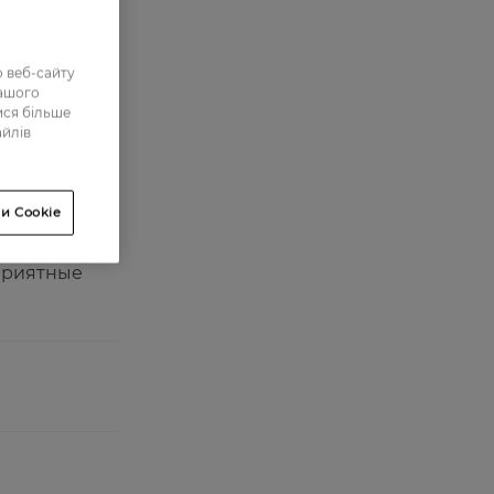
48
 веб-сайту
нашого
ися більше
айлів
чає надовго.
и Cookie
 приятные