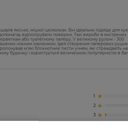
рів якісної, міцної целюлози. Він ідеально підійде для кухн
допомагає відполірувати поверхні. Такі вироби в екстрених
ерветкам або туалетному паперу. У великому рулоні - 300
ашених ніжним малюнком. Ідея створення паперових рушни
ропонував м'які блокнотние листи учням, які страждають на 
ному будинку і користується величезною популярністю в ба
1
2
3
4