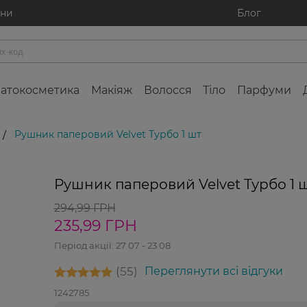
ини
Блог
атокосметика
Макіяж
Волосся
Тіло
Парфуми
Рушник паперовий Velvet Турбо 1 шт
/
-20%
Рушник паперовий Velvet Турбо 1 
294,99 ГРН
235,99 ГРН
Період акції:
27 07 - 23 08
55
Переглянути всі відгуки
1242785