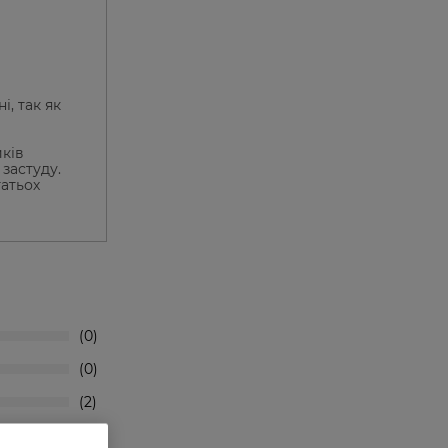
і, так як
ків
застуду.
гатьох
0
0
2
5