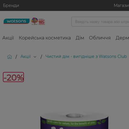
Бренди
Магаз
Акції
Корейська косметика
Дім
Обличчя
Дерм
Акції
Чистий дім - вигідніше з Watsons Club
/
/
-20%