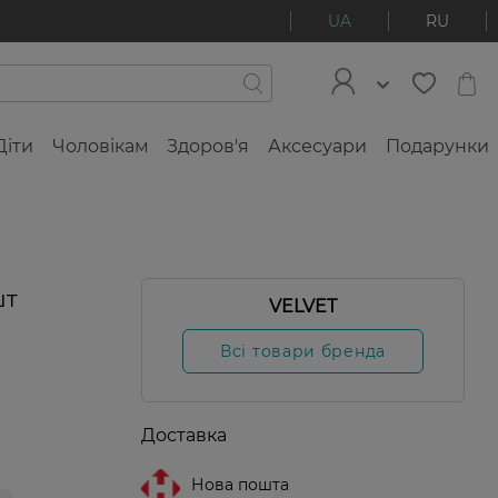
UA
RU
Діти
Чоловікам
Здоров'я
Аксесуари
Подарунки
шт
VELVET
Всі товари бренда
Доставка
Нова пошта