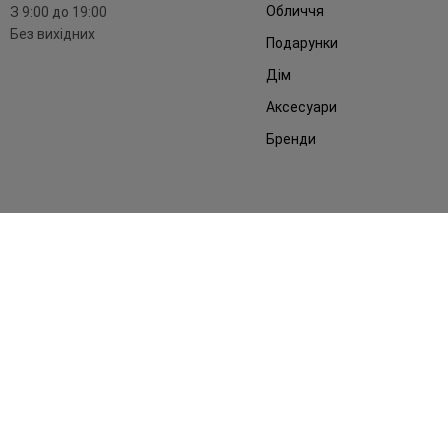
Обличчя
З 9:00 до 19:00
Без вихідних
Подарунки
Дім
Аксесуари
Бренди