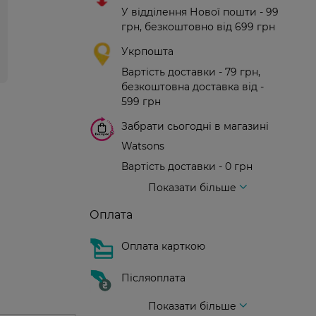
У відділення Нової пошти - 99
грн, безкоштовно від 699 грн
Укрпошта
Вартість доставки - 79 грн,
безкоштовна доставка від -
599 грн
Забрати сьогодні в магазині
Watsons
Вартість доставки - 0 грн
Вартість доставки - 99 грн, безкоштовна доставка від - 699 грн
Доставка кур'єром нової пошти
Вартість доставки - 150 грн (до парадного)
Показати більше
Оплата
Оплата карткою
Післяоплата
Показати більше