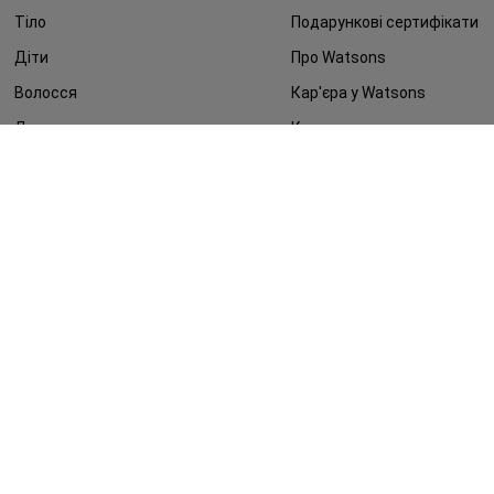
Тіло
Подарункові сертифікати
Діти
Про Watsons
Волосся
Кар'єра у Watsons
Дерматокосметика
Контакти
Блог
Оплата та доставка
FAQ
Політика конфіденційності
Публічна оферта
ЗМІ про нас
Повернення замовлення
©2014 - 2026. Умови використання сайту