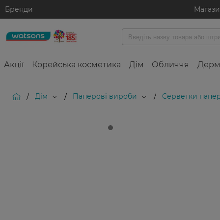
Бренди
Магаз
Акції
Корейська косметика
Дім
Обличчя
Дерм
Дім
Паперові вироби
Серветки папер
/
/
/