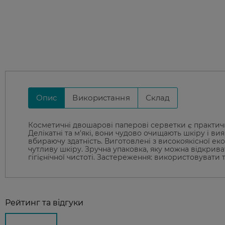
Опис
Використання
Склад
Косметичні двошарові паперові серветки є практичн
Делікатні та м'які, вони чудово очищають шкіру і в
вбираючу здатність. Виготовлені з високоякісної ек
чутливу шкіру. Зручна упаковка, яку можна відкрива
гігієнічної чистоті. Застереження: використовувати
Рейтинг та відгуки