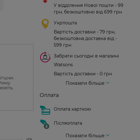
У відділення Нової пошти - 99
грн, безкоштовно від 699 грн
Укрпошта
Вартість доставки - 79 грн,
безкоштовна доставка від -
599 грн
Забрати сьогодні в магазині
Watsons
Вартість доставки - 0 грн
гієни.
Вартість доставки - 99 грн, безкоштовна доставка від - 699 грн
Доставка кур'єром нової пошти
Вартість доставки - 150 грн (до парадного)
елику
Показати більше
знюють
Оплата
Оплата карткою
Післяоплата
Показати більше