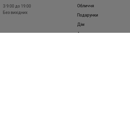
Обличчя
З 9:00 до 19:00
Без вихідних
Подарунки
Дім
Аксесуари
Бренди