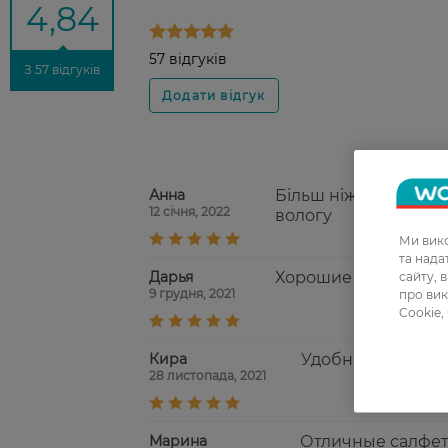
4,84
57 відгуків
З 57 відгуків
Анна
Більш ніж бюджетні і
12 січня, 2022
вологу
Ми вико
та над
Дарья
Хорошие качественн
сайту, 
9 грудня, 2021
про вик
Cookie,
Кира
Удобная упаковк
28 листопада, 2021
Марина
Отличные салфетк