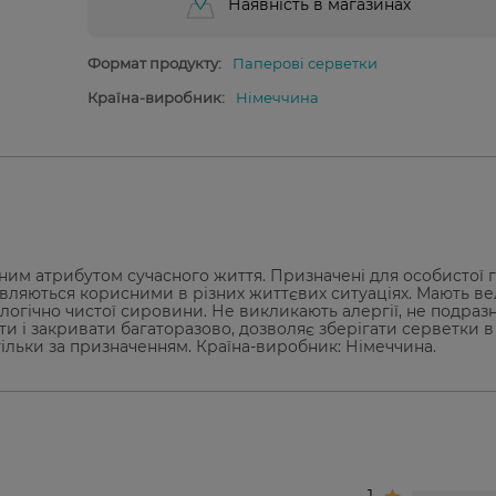
Наявність в магазинах
Формат продукту:
Паперові серветки
Країна-виробник:
Німеччина
им атрибутом сучасного життя. Призначені для особистої гі
иявляються корисними в різних життєвих ситуаціях. Мають в
ологічно чистої сировини. Не викликають алергії, не подра
ти і закривати багаторазово, дозволяє зберігати серветки в
 тільки за призначенням. Країна-виробник: Німеччина.