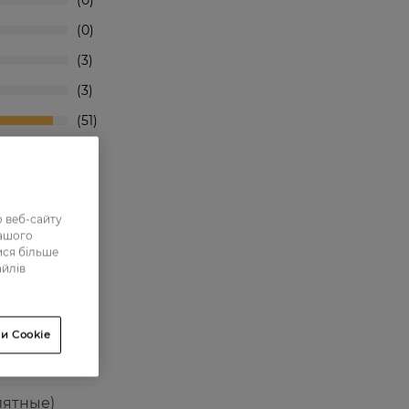
0
0
3
3
51
ре вбирають
 веб-сайту
нашого
ися більше
айлів
и Cookie
иятные)