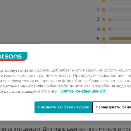
1
2
3
4
5
 при цьому якісні серветки! М'які, в міру щільні, доб
ристовуємо файли Cookie, щоб забезпечити правильну роботу нашого
ати вам максимально зручні можливості. Продовжуючи використання 
ые салфетки.
ви погоджуєтесь на використання файлів Cookie. Якщо ви хочете дізнат
ористання нами файлів Cookie та/або змінити свої вподобання щодо ф
 будь ласка, відвідайте сторінку
Політіка конфіденційності
а, салфетки качественные
Прийняти всі файли Cookie
Налаштувати файл
и за эти деньги! Для малышей -супер - мягкие и пр