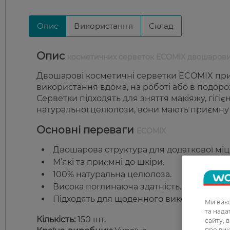
Опис
Використання
Склад
Опис
косметичних серветок ECOMIX двошарових,
Двошарові косметичні серветки ECOMIX при
використання вдома, на роботі або в подорожа
Серветки підходять для зняття макіяжу, гігіє
натуральної целюлози, вони мають приємну 
Основні переваги
ECOMIX
Двошарова структура для додаткової міцн
М’які та приємні до шкіри.
100% натуральна целюлоза.
Висока поглинаюча здатність.
Підходять для щоденного використання.
Ми вико
та над
Кількість:
150 шт.
сайту, 
про вик