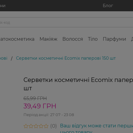
ини
Блог
атокосметика
Макіяж
Волосся
Тіло
Парфуми
ові
Серветки косметичні Ecomix паперові 150 шт
/
-40%
Серветки косметичні Ecomix паперо
шт
65,99 ГРН
39,49 ГРН
Період акції:
27 07 - 23 08
0
Ваш відгук може стати перш
цього товару