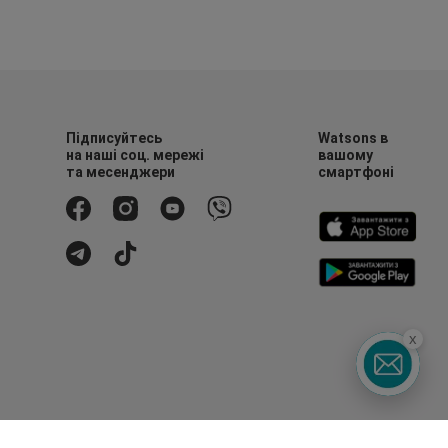
Підписуйтесь
Watsons в
на наші соц. мережі
вашому
та месенджери
смартфоні
x