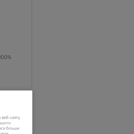
 100%
 веб-сайту
нашого
ися більше
айлів