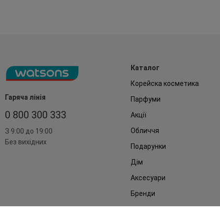
Каталог
Корейска косметика
Гаряча лінія
Парфуми
0 800 300 333
Акції
Обличчя
З 9:00 до 19:00
Без вихідних
Подарунки
Дім
Аксесуари
Бренди