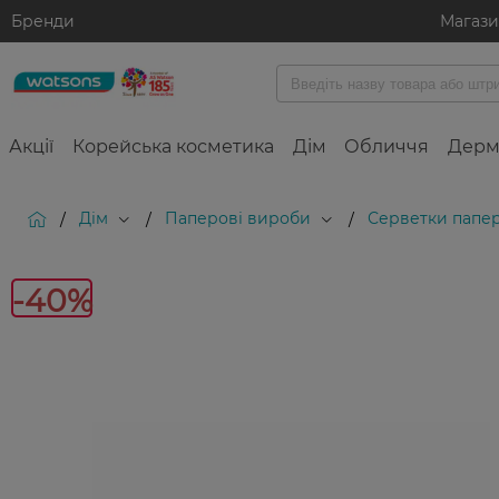
Бренди
Магаз
Акції
Корейська косметика
Дім
Обличчя
Дерм
Дім
Паперові вироби
Серветки папер
/
/
/
-40%