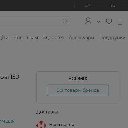
UA
RU
Діти
Чоловікам
Здоров'я
Аксесуари
Подарунки
ві 150
ECOMIX
Всі товари бренда
Доставка
им для
Нова пошта