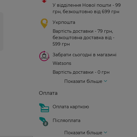
У відділення Нової пошти - 99
грн, безкоштовно від 699 грн
Укрпошта
Вартість доставки - 79 грн,
безкоштовна доставка від -
599 грн
Забрати сьогодні в магазині
Watsons
Вартість доставки - 0 грн
Вартість доставки - 99 грн, безкоштовна доставка від - 699 грн
Доставка кур'єром нової пошти
Вартість доставки - 150 грн (до парадного)
Показати більше
Оплата
Оплата карткою
Післяоплата
Показати більше