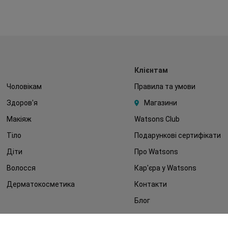
Клієнтам
Чоловікам
Правила та умови
Здоров'я
Магазини
Макіяж
Watsons Club
Тіло
Подарункові сертифікати
Діти
Про Watsons
Волосся
Кар'єра у Watsons
Дерматокосметика
Контакти
Блог
Оплата та доставка