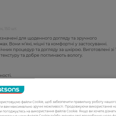
 150 шт.
значені для щоденного догляду та зручного
х. Вони м’які, міцні та комфортні у застосуванні.
нічних процедур та догляду за шкірою. Виготовлені зі
текстуру та добре поглинають вологу.
ості.
ристовуємо файли Cookie, щоб забезпечити правильну роботу нашого
ати вам максимально зручні можливості. Продовжуючи використання 
ви погоджуєтесь на використання файлів Cookie. Якщо ви хочете дізнат
ористання нами файлів Cookie та/або змінити свої вподобання щодо ф