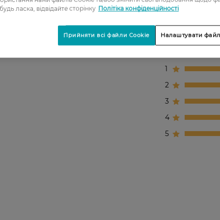
 будь ласка, відвідайте сторінку
Політіка конфіденційності
Прийняти всі файли Cookie
Налаштувати файл
1
2
3
4
5