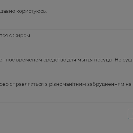
 давно користуюсь.
тся с жиром
енное временем средство для мытья посуды. Не суш
дово справляється з різноманітним забрудненням на к