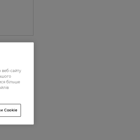
1
 веб-сайту
3
нашого
ися більше
19
айлів
13
201
и Cookie