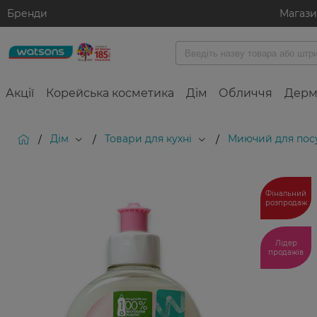
Бренди
Магаз
Акції
Корейська косметика
Дім
Обличчя
Дерм
Дім
Товари для кухні
Миючий для пос
/
/
/
Фінальний
розпродаж
Лідер
продажів