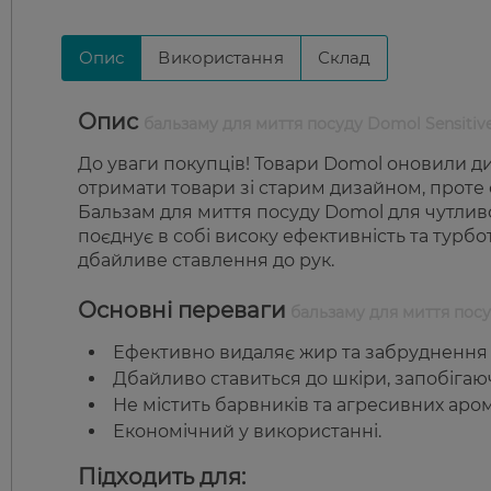
Опис
Використання
Склад
Опис
бальзаму для миття посуду Domol Sensitiv
До уваги покупців! Товари Domol оновили ди
отримати товари зі старим дизайном, проте с
Бальзам для миття посуду Domol для чутли
поєднує в собі високу ефективність та турб
дбайливе ставлення до рук.
Основні переваги
бальзаму для миття посу
Ефективно видаляє жир та забруднення на
Дбайливо ставиться до шкіри, запобігаю
Не містить барвників та агресивних аром
Економічний у використанні.
Підходить для: