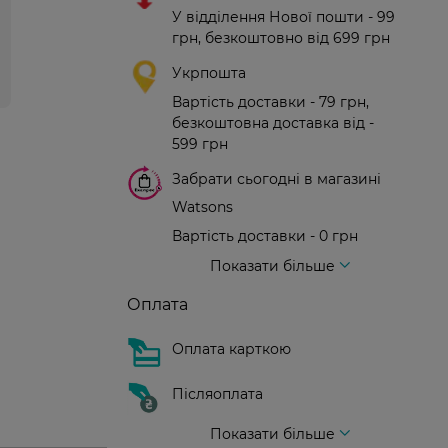
У відділення Нової пошти - 99
грн, безкоштовно від 699 грн
Укрпошта
Вартість доставки - 79 грн,
безкоштовна доставка від -
599 грн
Забрати сьогодні в магазині
Watsons
Вартість доставки - 0 грн
Вартість доставки - 99 грн, безкоштовна доставка від - 699 грн
Доставка кур'єром нової пошти
Вартість доставки - 150 грн (до парадного)
Показати більше
Оплата
Оплата карткою
Післяоплата
Показати більше