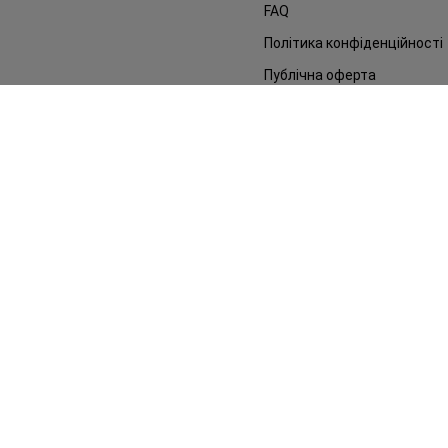
FAQ
Політика конфіденційності
Публічна оферта
ЗМІ про нас
Повернення замовлення
©2014 - 2026. Умови використання сайту