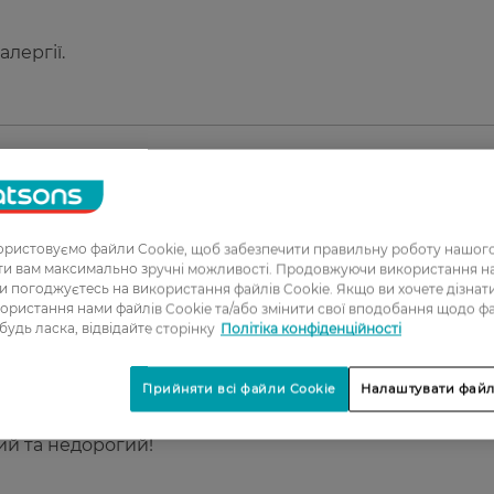
лергії.
1
ристовуємо файли Cookie, щоб забезпечити правильну роботу нашого
2
ати вам максимально зручні можливості. Продовжуючи використання 
ви погоджуєтесь на використання файлів Cookie. Якщо ви хочете дізнат
3
ористання нами файлів Cookie та/або змінити свої вподобання щодо ф
 будь ласка, відвідайте сторінку
Політіка конфіденційності
4
5
Прийняти всі файли Cookie
Налаштувати файл
ний та недорогий!