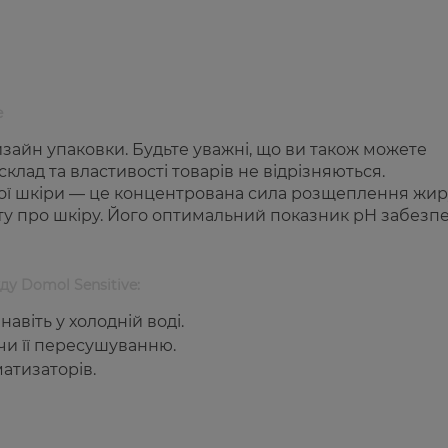
e
зайн упаковки. Будьте уважні, що ви також можете
клад та властивості товарів не відрізняються.
вої шкіри — це концентрована сила розщеплення жир
оту про шкіру. Його оптимальний показник рН забезп
ду Domol Sensitive:
віть у холодній воді.
чи її пересушуванню.
атизаторів.