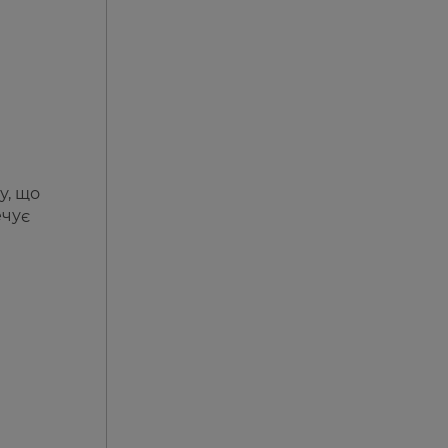
у, що
ечує