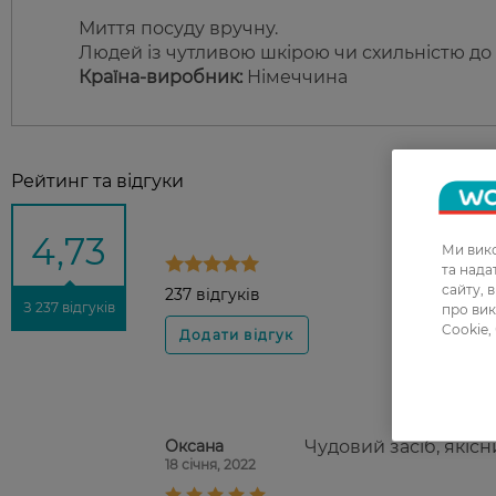
Миття посуду вручну.
Людей із чутливою шкірою чи схильністю до а
Країна-виробник:
Німеччина
Рейтинг та відгуки
4,73
Ми вико
та над
сайту, 
237 відгуків
З 237 відгуків
про вик
Cookie,
Оксана
Чудовий засіб, якіс
18 січня, 2022