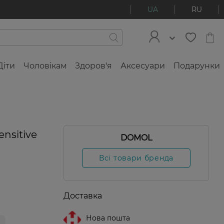
UA
RU
Діти
Чоловікам
Здоров'я
Аксесуари
Подарунки
nsitive
DOMOL
Всі товари бренда
Доставка
Нова пошта