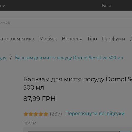
ини
Блог
атокосметика
Макіяж
Волосся
Тіло
Парфуми
уду
Бальзам для миття посуду Domol Sensitive 500 мл
/
Бальзам для миття посуду Domol Se
Фінальний
розпродаж
500 мл
87,99 ГРН
Лідер
продажів
237
Переглянути всі відгуки
182992