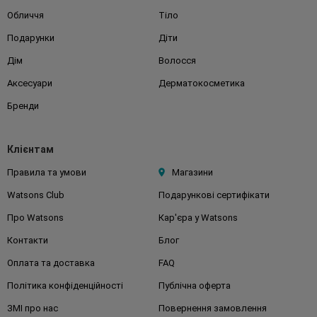
Обличчя
Тіло
Подарунки
Діти
Дім
Волосся
Аксесуари
Дерматокосметика
Бренди
Клієнтам
Правила та умови
Магазини
Watsons Club
Подарункові сертифікати
Про Watsons
Кар'єра у Watsons
Контакти
Блог
Оплата та доставка
FAQ
Політика конфіденційності
Публічна оферта
ЗМІ про нас
Повернення замовлення