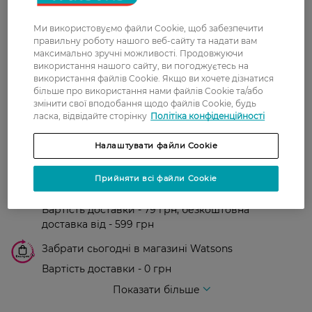
Ми використовуємо файли Cookie, щоб забезпечити
правильну роботу нашого веб-сайту та надати вам
Показати ще
максимально зручні можливості. Продовжуючи
використання нашого сайту, ви погоджуєтесь на
використання файлів Cookie. Якщо ви хочете дізнатися
більше про використання нами файлів Cookie та/або
Доставка
змінити свої вподобання щодо файлів Cookie, будь
ласка, відвідайте сторінку
Політіка конфіденційності
Нова пошта
Налаштувати файли Cookie
У відділення Нової пошти - 99 грн,
безкоштовно від 699 грн
Прийняти всі файли Cookie
Укрпошта
Вартість доставки - 79 грн, безкоштовна
доставка від - 599 грн
Забрати сьогодні в магазині Watsons
Вартість доставки - 0 грн
Вартість доставки - 99 грн, безкоштовна доставка від - 699 грн
Показати більше