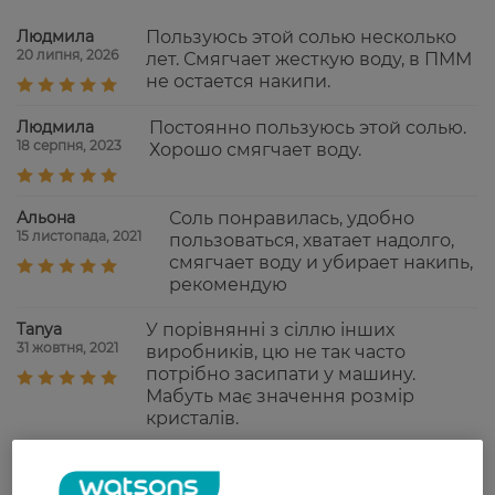
Людмила
Пользуюсь этой солью несколько
20 липня, 2026
лет. Смягчает жесткую воду, в ПММ
не остается накипи.
Людмила
Постоянно пользуюсь этой солью.
18 серпня, 2023
Хорошо смягчает воду.
Альона
Соль понравилась, удобно
15 листопада, 2021
пользоваться, хватает надолго,
смягчает воду и убирает накипь,
рекомендую
Tanya
У порівнянні з сіллю інших
31 жовтня, 2021
виробників, цю не так часто
потрібно засипати у машину.
Мабуть має значення розмір
кристалів.
дмитро
Добре працює, вистачає надовго,
13 червня, 2021
хороша.