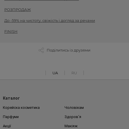
РОЗПРОДАЖ
До -59% на чистоту, свіжість і догляд за речами
FINISH
Поділитись із друзями
UA
RU
Каталог
Корейска косметика
Чоловікам
Парфуми
Здоров'я
Акції
Макіяж