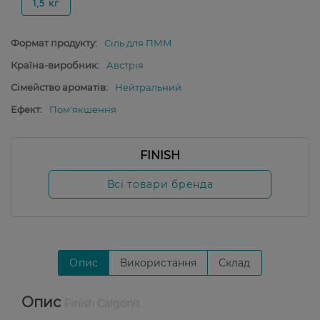
1,5 кг
Формат продукту:
Сіль для ПММ
Країна-виробник:
Австрія
Сімейство ароматів:
Нейтральний
Ефект:
Пом'якшення
FINISH
Всі товари бренда
Опис
Використання
Склад
Опис
Finish Calgonit