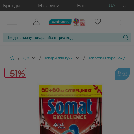
Бренди
Магазини
Блог
UA
RU
/
/
/
Дім
Товари для кухні
Таблетки і порошок для 
-51
-51%
Тільки
онлайн