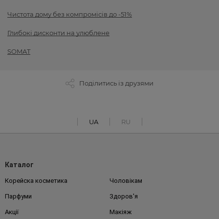
Чистота дому без компромісів до -51%
Глибокі дисконти на улюблене
SOMAT
Поділитись із друзями
UA
RU
Каталог
Корейска косметика
Чоловікам
Парфуми
Здоров'я
Акції
Макіяж