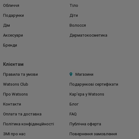
Обличчя
Тіло
Подарунки
Діти
Дім
Волосся
Аксесуари
Дерматокосметика
Бренди
Клієнтам
Правила та умови
Магазини
Watsons Club
Подарункові сертифікати
Про Watsons
Кар'єра у Watsons
Контакти
Блог
Оплата та доставка
FAQ
Політика конфіденційності
Публічна оферта
ЗМІ про нас
Повернення замовлення