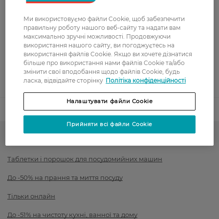
Показати більше
Ми використовуємо файли Cookie, щоб забезпечити
Оплата
правильну роботу нашого веб-сайту та надати вам
максимально зручні можливості. Продовжуючи
Оплата карткою
використання нашого сайту, ви погоджуєтесь на
використання файлів Cookie. Якщо ви хочете дізнатися
більше про використання нами файлів Cookie та/або
Післяоплата
змінити свої вподобання щодо файлів Cookie, будь
ласка, відвідайте сторінку
Політіка конфіденційності
Показати більше
Налаштувати файли Cookie
Код товару
1533390
Прийняти всі файли Cookie
Товари для кухні
Таблетки і порошок для посудомийних машин
До -50% на прання та миття посуду
Тільки онлайн
До -51% на чистоту кухні, ванної та дому