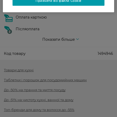
Прийняти всі файли Cookie
Оплата
Оплата карткою
Післяоплата
Показати більше
Код товару
1494946
Товари для кухні
Таблетки і порошок для посудомийних машин
До -50% на прання та миття посуду
До -51% на чистоту кухні, ванної та дому
Топ-бренди для дому та волосся до -55%