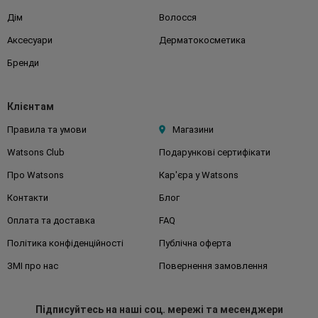
Дім
Волосся
Аксесуари
Дерматокосметика
Бренди
Клієнтам
Правила та умови
Магазини
Watsons Club
Подарункові сертифікати
Про Watsons
Кар'єра у Watsons
Контакти
Блог
Оплата та доставка
FAQ
Політика конфіденційності
Публічна оферта
ЗМІ про нас
Повернення замовлення
Підписуйтесь
на наші соц. мережі
та месенджери