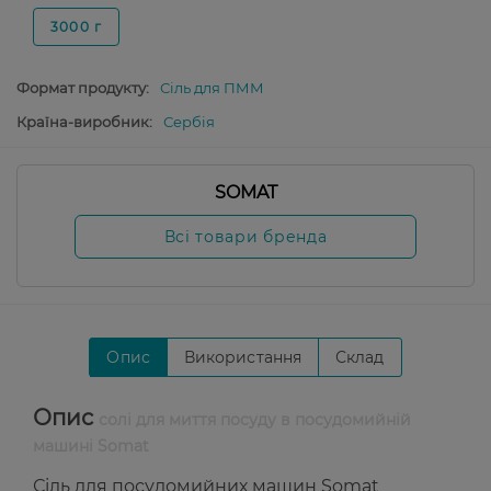
3000 г
Формат продукту:
Сіль для ПММ
Країна-виробник:
Сербія
SOMAT
Всі товари бренда
Опис
Використання
Склад
Опис
солі для миття посуду в посудомийній
машині Somat
Сіль для посудомийних машин Somat