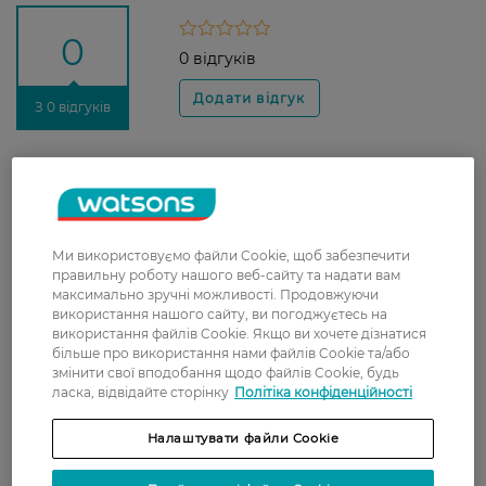
0
0 відгуків
З 0 відгуків
Доставка
Нова пошта
У відділення Нової пошти - 99 грн,
Ми використовуємо файли Cookie, щоб забезпечити
безкоштовно від 699 грн
правильну роботу нашого веб-сайту та надати вам
максимально зручні можливості. Продовжуючи
Укрпошта
використання нашого сайту, ви погоджуєтесь на
використання файлів Cookie. Якщо ви хочете дізнатися
Вартість доставки - 79 грн, безкоштовна
більше про використання нами файлів Cookie та/або
доставка від - 599 грн
змінити свої вподобання щодо файлів Cookie, будь
ласка, відвідайте сторінку
Політіка конфіденційності
Забрати сьогодні в магазині Watsons
Вартість доставки - 0 грн
Налаштувати файли Cookie
Вартість доставки - 99 грн, безкоштовна доставка від - 699 грн
Показати більше