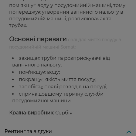
пом'якшує воду у посудомийній машині, тому
попереджує утворення вапняного нальоту в
посудомийній машині, розпилювачах та
трубах.
Основні переваги
солі для миття посуду в
посудомийній машині Somat:
захищає труби та розприскувачі від
вапняного нальоту;
пом'якшує воду;
покращує якість миття посуду;
запобігає появі розводів на посуді;
сприяє довшому терміну служби
посудомийної машини.
Країна-виробник:
Сербія
Рейтинг та відгуки