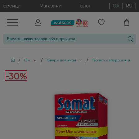
Бренди
Магазини
Блог
UA
RU
/
/
/
Дім
Товари для кухні
Таблетки і порошок для 
-30%