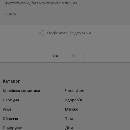
Чистота дому без компромісів до -51%
SOMAT
Поділитись із друзями
UA
RU
Каталог
Корейска косметика
Чоловікам
Парфуми
Здоров'я
Акції
Макіяж
Обличчя
Тіло
Подарунки
Діти