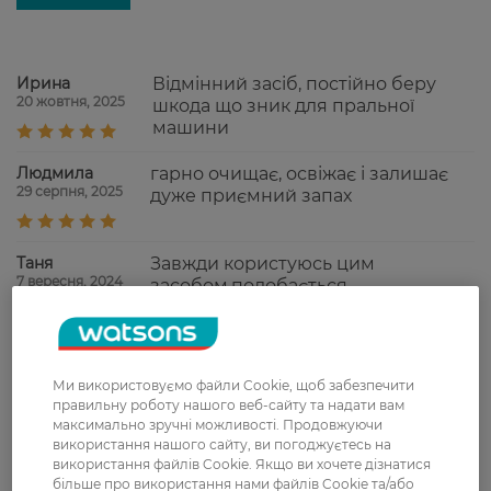
Ирина
Відмінний засіб, постійно беру
20 жовтня, 2025
шкода що зник для пральної
машини
Людмила
гарно очищає, освіжає і залишає
29 серпня, 2025
дуже приємний запах
Таня
Завжди користуюсь цим
7 вересня, 2024
засобом,подобається,
Марина
Гарний засіб, добре відмило не
13 вересня, 2023
гірше ніж фініш
Ми використовуємо файли Cookie, щоб забезпечити
правильну роботу нашого веб-сайту та надати вам
максимально зручні можливості. Продовжуючи
Артем
Користуюсь тільки таким засобом.
використання нашого сайту, ви погоджуєтесь на
2 серпня, 2023
Все супер!
використання файлів Cookie. Якщо ви хочете дізнатися
більше про використання нами файлів Cookie та/або