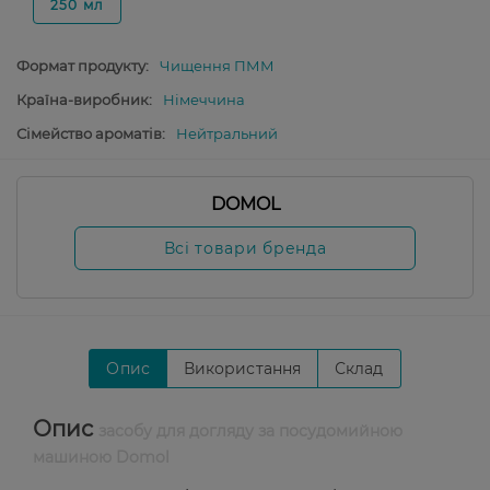
250 мл
Формат продукту:
Чищення ПММ
Країна-виробник:
Німеччина
Сімейство ароматів:
Нейтральний
DOMOL
Всі товари бренда
Опис
Використання
Склад
Опис
засобу для догляду за посудомийною
машиною Domol