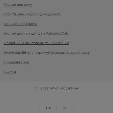
Товари для дому
DOMOL для чистого дому до -50%
До -40% на DOMOL
Чистий дім - вигідніше з Watsons Club
Domol −20% за 2 товари та −25% від 3-х
Купуй від 188 грн - отримуй безкоштовну доставку
Побутова хімія
DOMOL
Поділитись із друзями
UA
RU