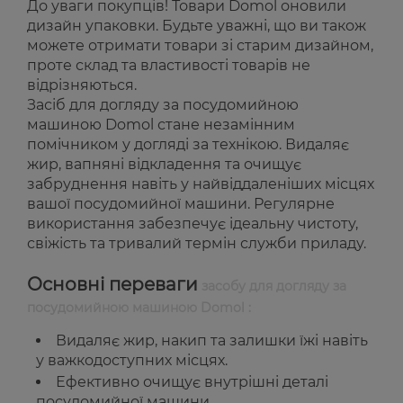
До уваги покупців! Товари Domol оновили
дизайн упаковки. Будьте уважні, що ви також
можете отримати товари зі старим дизайном,
проте склад та властивості товарів не
відрізняються.
Засіб для догляду за посудомийною
машиною Domol стане незамінним
помічником у догляді за технікою. Видаляє
жир, вапняні відкладення та очищує
забруднення навіть у найвіддаленіших місцях
вашої посудомийної машини. Регулярне
використання забезпечує ідеальну чистоту,
свіжість та тривалий термін служби приладу.
Основні переваги
засобу для догляду за
посудомийною машиною Domol :
Видаляє жир, накип та залишки їжі навіть
у важкодоступних місцях.
Ефективно очищує внутрішні деталі
посудомийної машини.