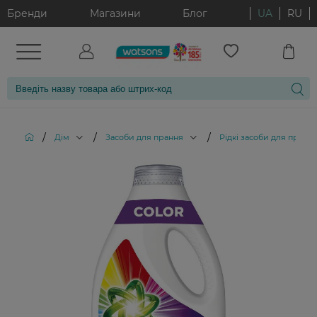
Бренди
Магазини
Блог
UA
RU
/
/
/
Дім
Засоби для прання
Рідкі засоби для пранн