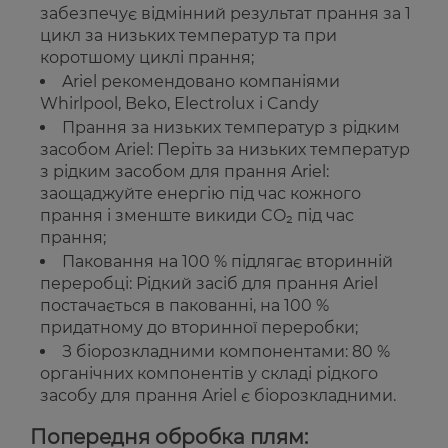
забезпечує відмінний результат прання за 1
цикл за низьких температур та при
коротшому циклі прання;
Ariel рекомендовано компаніями
Whirlpool, Beko, Electrolux і Candy
Прання за низьких температур з рідким
засобом Ariel: Періть за низьких температур
з рідким засобом для прання Ariel:
заощаджуйте енергію під час кожного
прання і зменште викиди CO₂ під час
прання;
Паковання на 100 % підлягає вторинній
переробці: Рідкий засіб для прання Ariel
постачається в пакованні, на 100 %
придатному до вторинної переробки;
З біорозкладними компонентами: 80 %
органічних компонентів у складі рідкого
засобу для прання Ariel є біорозкладними.
Попередня обробка плям: