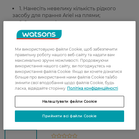
1. Нанесіть невелику кількість рідкого
засобу для прання Ariel на плями;
2. Злегка потріть;
3. Запустіть прання.
Інструкції для найкращих результатів:
наповніть зелений ковпачок рідким миючим
Ми використовуємо файли Cookie, щоб забезпечити
правильну роботу нашого веб-сайту та надати вам
засобом Ariel і покладіть його в барабан
максимально зручні можливості. Продовжуючи
зверху на одяг.
використання нашого сайту, ви погоджуєтесь на
використання файлів Cookie. Якщо ви хочете дізнатися
З екологічних міркувань мірні ковпачки
більше про використання нами файлів Cookie та/або
змінити свої вподобання щодо файлів Cookie, будь
додаються не до всіх пляшок із пральними
ласка, відвідайте сторінку
Політіка конфіденційності
засобами.
Налаштувати файли Cookie
Країна-виробник:
Франція.
Прийняти всі файли Cookie
Рейтинг та відгуки