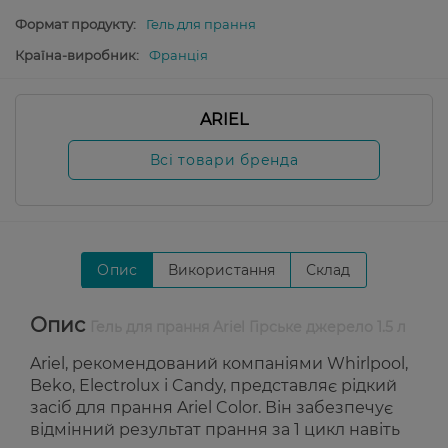
Формат продукту:
Гель для прання
Країна-виробник:
Франція
ARIEL
Всі товари бренда
Опис
Використання
Склад
Опис
Гель для прання Ariel Гірське джерело 1.5 л
Ariel, рекомендований компаніями Whirlpool,
Beko, Electrolux і Candy, представляє рідкий
засіб для прання Ariel Color. Він забезпечує
відмінний результат прання за 1 цикл навіть