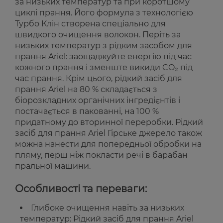
за низьких температур та при коротшому
циклі прання. Його формула з технологією
Турбо Клін створена спеціально для
швидкого очищення волокон. Періть за
низьких температур з рідким засобом для
прання Ariel: заощаджуйте енергію під час
кожного прання і зменште викиди CO₂ під
час прання. Крім цього, рідкий засіб для
прання Ariel на 80 % складається з
біорозкладних органічних інгредієнтів і
постачається в пакованні, на 100 %
придатному до вторинної переробки. Рідкий
засіб для прання Ariel Гірське джерело також
можна нанести для попередньої обробки на
пляму, перш ніж покласти речі в барабан
пральної машини.
Особливості та переваги:
Глибоке очищення навіть за низьких
температур: Рідкий засіб для прання Ariel