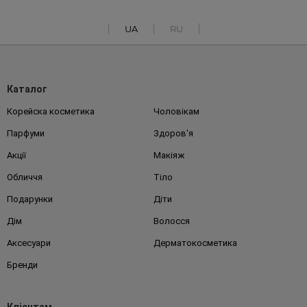
UA
RU
Каталог
Корейска косметика
Чоловікам
Парфуми
Здоров'я
Акції
Макіяж
Обличчя
Тіло
Подарунки
Діти
Дім
Волосся
Аксесуари
Дерматокосметика
Бренди