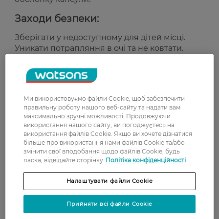
Заходи безпеки:
Зберігати у недоступному для дітей місці.
Уникати потрапляння в очі та не ковтати.
У разі потрапляння в очі — негайно промити
водою.
Підходить для:
Ми використовуємо файли Cookie, щоб забезпечити
Прання кольорової білизни.
правильну роботу нашого веб-сайту та надати вам
максимально зручні можливості. Продовжуючи
Щоденного використання в автоматичних
використання нашого сайту, ви погоджуєтесь на
пральних машинах.
використання файлів Cookie. Якщо ви хочете дізнатися
більше про використання нами файлів Cookie та/або
Країна-виробник:
Австрія
змінити свої вподобання щодо файлів Cookie, будь
ласка, відвідайте сторінку
Політіка конфіденційності
Рейтинг та відгуки
Налаштувати файли Cookie
0
Прийняти всі файли Cookie
0 відгуків