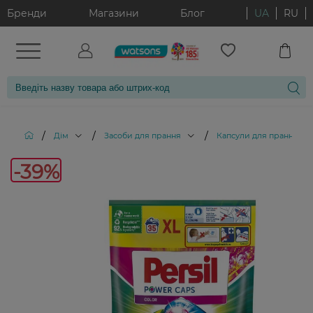
Бренди
Магазини
Блог
UA
RU
/
/
/
/
Дім
Засоби для прання
Капсули для прання
-
-39%