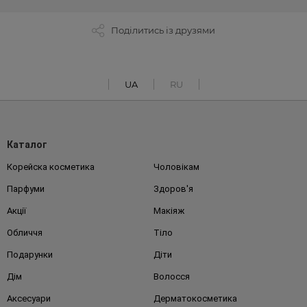
Поділитись із друзями
UA
RU
Каталог
Корейска косметика
Чоловікам
Парфуми
Здоров'я
Акції
Макіяж
Обличчя
Тіло
Подарунки
Діти
Дім
Волосся
Аксесуари
Дерматокосметика