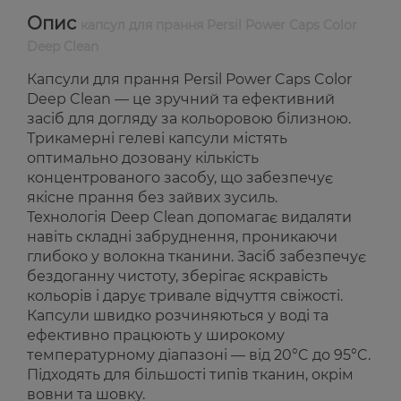
Опис
капсул для прання Persil Power Caps Color
Deep Clean
Капсули для прання Persil Power Caps Color
Deep Clean — це зручний та ефективний
засіб для догляду за кольоровою білизною.
Трикамерні гелеві капсули містять
оптимально дозовану кількість
концентрованого засобу, що забезпечує
якісне прання без зайвих зусиль.
Технологія Deep Clean допомагає видаляти
навіть складні забруднення, проникаючи
глибоко у волокна тканини. Засіб забезпечує
бездоганну чистоту, зберігає яскравість
кольорів і дарує тривале відчуття свіжості.
Капсули швидко розчиняються у воді та
ефективно працюють у широкому
температурному діапазоні — від 20°C до 95°C.
Підходять для більшості типів тканин, окрім
вовни та шовку.