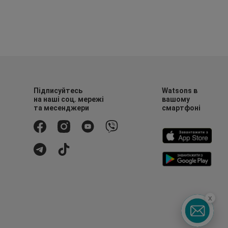
Підписуйтесь
Watsons в
на наші соц. мережі
вашому
та месенджери
смартфоні
x