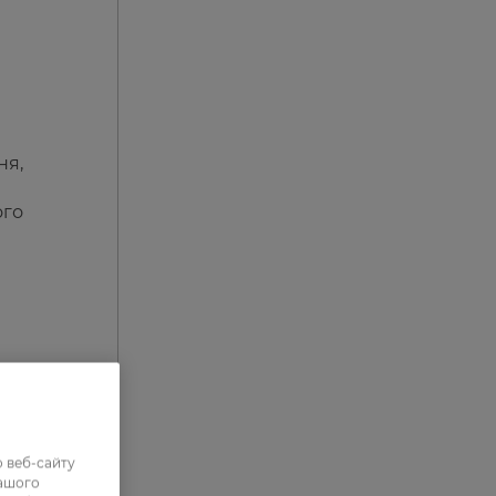
ня,
ого
 веб-сайту
нашого