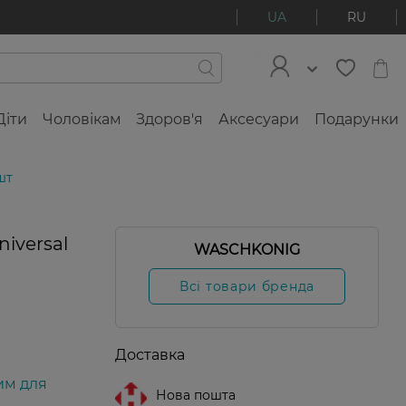
UA
RU
Діти
Чоловікам
Здоров'я
Аксесуари
Подарунки
шт
iversal
WASCHKONIG
Всі товари бренда
Доставка
им для
Нова пошта