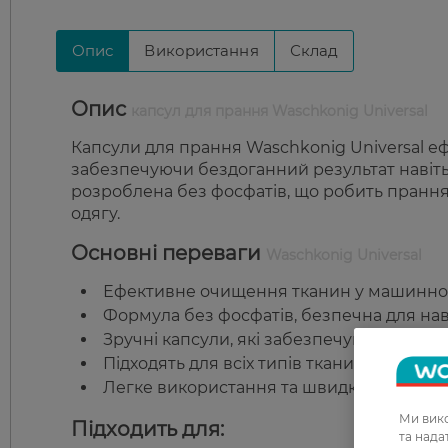
Опис
Використання
Склад
Опис
капсул для прання Waschkonig Universal
Капсули для прання Waschkonig Universal 
забезпечуючи бездоганний результат навіт
розроблена без фосфатів, що робить пранн
одягу.
Основні переваги
Waschkonig Universal
Ефективне очищення тканин у машинном
Формула без фосфатів, безпечна для н
Зручні капсули, які забезпечують точну 
Підходять для всіх типів тканин, включаюч
Легке використання та швидкий результ
Ми вико
Підходить для:
та над