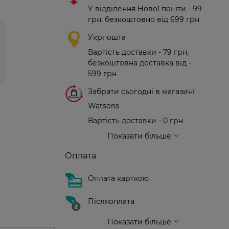
У відділення Нової пошти - 99
грн, безкоштовно від 699 грн
Укрпошта
Вартість доставки - 79 грн,
безкоштовна доставка від -
599 грн
Забрати сьогодні в магазині
Watsons
Вартість доставки - 0 грн
Вартість доставки - 99 грн, безкоштовна доставка від - 699 грн
Доставка кур'єром нової пошти
Вартість доставки - 150 грн (до парадного)
Показати більше
Оплата
Оплата карткою
Післяоплата
Показати більше