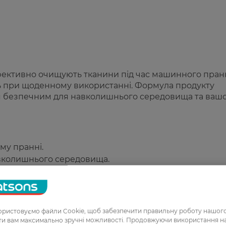
ефективно очищують тканини під час машинного пран
ь при щоденному використанні. Формула продукту
я безпечним для навколишнього середовища та ваш
у пранні.
авколишнього середовища.
дозу для прання.
и кольорові та білі.
ат.
ристовуємо файли Cookie, щоб забезпечити правильну роботу нашого
ати вам максимально зручні можливості. Продовжуючи використання 