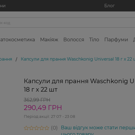
ини
Блог
атокосметика
Макіяж
Волосся
Тіло
Парфуми
рання
Капсули для прання Waschkonig Universal 18 г х 22 
/
Капсули для прання Waschkonig Un
18 г х 22 шт
362,99 ГРН
290,49 ГРН
Період акції:
27 07 - 23 08
0
Ваш відгук може стати перш
цього товару