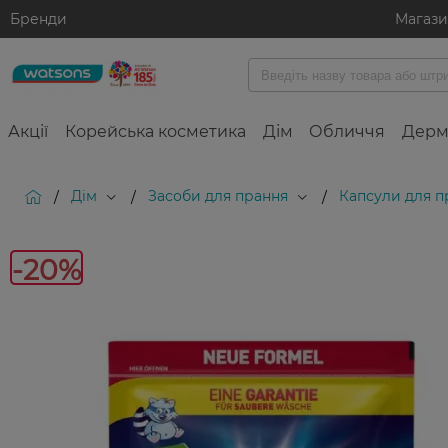
Бренди
Магаз
Акції
Корейська косметика
Дім
Обличчя
Дерм
Дім
Засоби для прання
Капсули для п
/
/
/
-20%