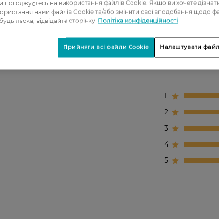
ви погоджуєтесь на використання файлів Cookie. Якщо ви хочете дізнат
ористання нами файлів Cookie та/або змінити свої вподобання щодо ф
 будь ласка, відвідайте сторінку
Політіка конфіденційності
Прийняти всі файли Cookie
Налаштувати файл
1
2
3
4
5