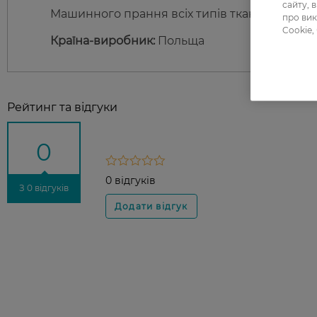
сайту, 
Машинного прання всіх типів тканин.
про вик
Cookie,
Країна-виробник:
Польща
Рейтинг та відгуки
0
0 відгуків
З 0 відгуків