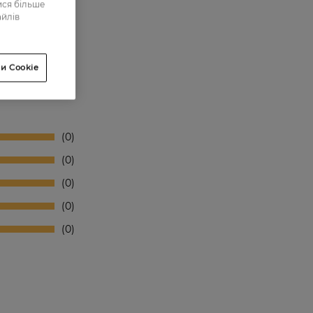
ися більше
айлів
и Cookie
0
0
0
0
0