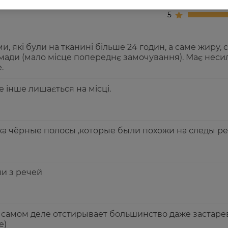
5
 які були на тканині більше 24 годин, а саме жиру, с
мади (мало місце попереднє замочування). Має неси
.
е інше лишається на місці.
ка чёрные полосы ,которые были похожи на следы р
и з речей
 самом деле отстирывает большинство даже застаре
е)