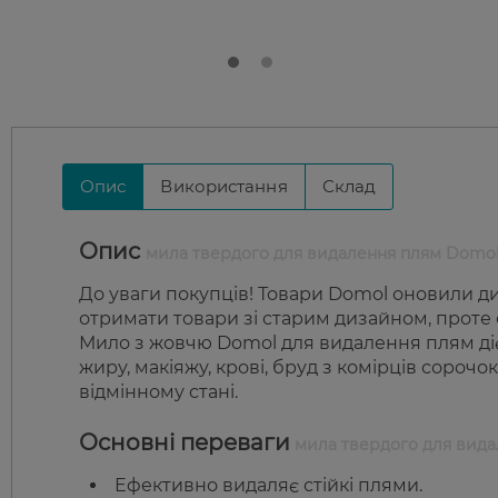
Опис
Використання
Склад
Опис
мила твердого для видалення плям Domo
До уваги покупців! Товари Domol оновили ди
отримати товари зі старим дизайном, проте с
Мило з жовчю Domol для видалення плям діє
жиру, макіяжу, крові, бруд з комірців сорочо
відмінному стані.
Основні переваги
мила твердого для вида
Ефективно видаляє стійкі плями.