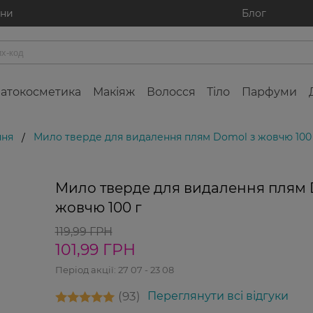
ини
Блог
атокосметика
Макіяж
Волосся
Тіло
Парфуми
ння
Мило тверде для видалення плям Domol з жовчю 100
/
Мило тверде для видалення плям 
жовчю 100 г
119,99 ГРН
101,99 ГРН
Період акції:
27 07 - 23 08
93
Переглянути всі відгуки