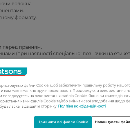
ючи волокна.
понентами.
тному формату.
м перед пранням.
нами (при наявності спеціальної позначки на етикетц
ристовуємо файли Cookie, щоб забезпечити правильну роботу нашого
ати вам максимально зручні можливості. Продовжуючи використання 
ви погоджуєтесь на використання файлів Cookie. Якщо ви хочете дізнат
1
ористання нами файлів Cookie та/або змінити свої вподобання щодо ф
 будь ласка, відвідайте сторінку
Політіка конфіденційності
2
3
Прийняти всі файли Cookie
Налаштувати файл
4