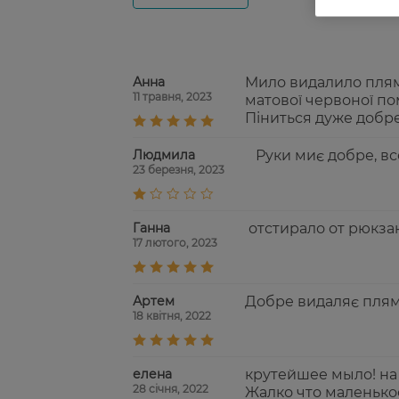
Анна
Мило видалило плями,
11 травня, 2023
матової червоної по
Піниться дуже добре
Людмила
Руки миє добре, вс
23 березня, 2023
Ганна
отстирало от рюкза
17 лютого, 2023
Артем
Добре видаляє плям
18 квітня, 2022
елена
крутейшее мыло! на
28 січня, 2022
Жалко что маленько