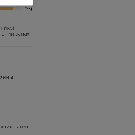
75
тійкої
льний запах.
езины
вших пятен.