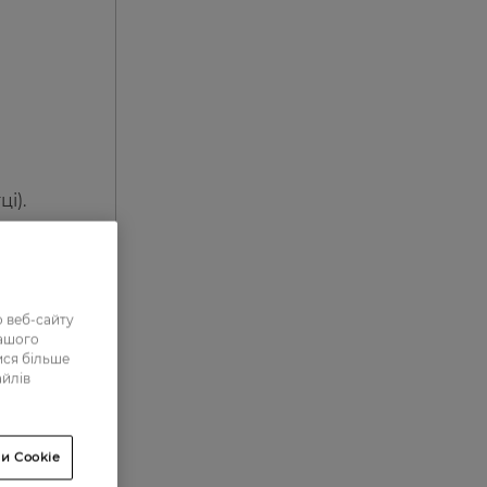
і).
 веб-сайту
нашого
ися більше
1
айлів
1
9
и Cookie
7