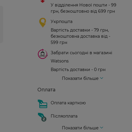
У відділення Нової пошти - 99
грн, безкоштовно від 699 грн
Укрпошта
Вартість доставки - 79 грн,
безкоштовна доставка від -
599 грн
Забрати сьогодні в магазині
Watsons
Вартість доставки - 0 грн
Вартість доставки - 99 грн, безкоштовна доставка від - 699 грн
Доставка кур'єром нової пошти
Вартість доставки - 150 грн (до парадного)
Показати більше
Оплата
Оплата карткою
Післяоплата
Показати більше