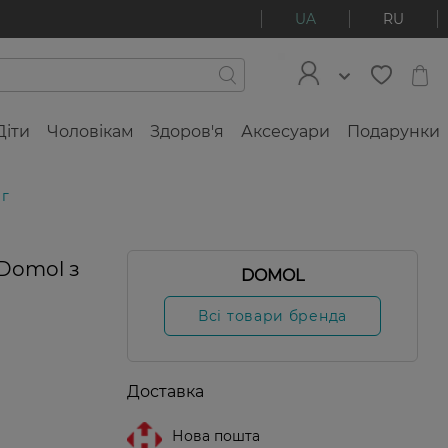
UA
RU
Діти
Чоловікам
Здоров'я
Аксесуари
Подарунки
 г
Domol з
DOMOL
Всі товари бренда
Доставка
Нова пошта