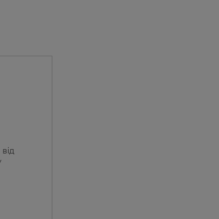
 від
у