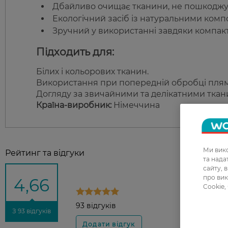
Дбайливо очищає тканини, не пошкоджу
Екологічний засіб із натуральними ком
Зручний у використанні завдяки компак
Підходить для:
Білих і кольорових тканин.
Використання при попередній обробці пля
Догляду за звичайними та делікатними ткани
Країна-виробник:
Німеччина
Ми вико
Рейтинг та відгуки
та над
сайту, 
про вик
4,66
Cookie,
93 відгуків
З 93 відгуків