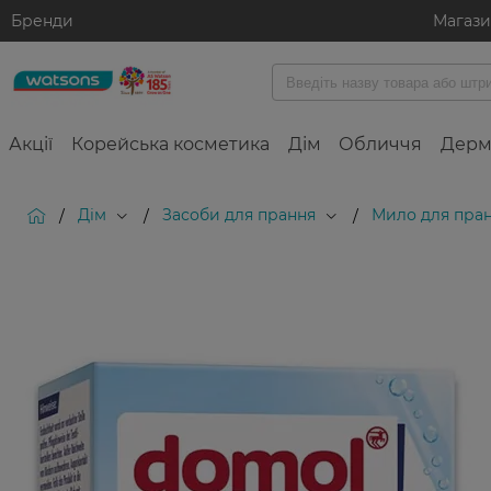
Бренди
Магаз
Акції
Корейська косметика
Дім
Обличчя
Дерм
Дім
Засоби для прання
Мило для пра
/
/
/