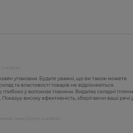
l з жовчю
зайн упаковки. Будьте уважні, що ви також можете
клад та властивості товарів не відрізняються.
 глибоко у волокнах тканини. Видаляє складні плями
к. Показує високу ефективність, зберігаючи ваші речі 
лення плям Domol з жовчю: