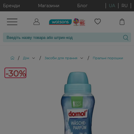
Бренди
Магазини
Блог
UA
RU
/
/
/
/
Дім
Засоби для прання
Пральні порошки
П
-30%