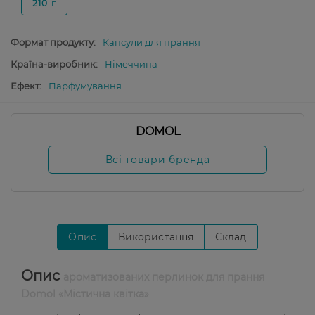
210 г
Формат продукту:
Капсули для прання
Країна-виробник:
Німеччина
Ефект:
Парфумування
DOMOL
Всі товари бренда
Опис
Використання
Склад
Опис
ароматизованих перлинок для прання
Domol «Містична квітка»