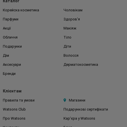
Каталог
Корейска косметика
Чоловікам
Парфуми
Здоров'я
Акції
Макіяж
Обличчя
Тіло
Подарунки
Діти
Дім
Волосся
Аксесуари
Дерматокосметика
Бренди
Клієнтам
Правила та умови
Магазини
Watsons Club
Подарункові сертифікати
Про Watsons
Кар'єра у Watsons