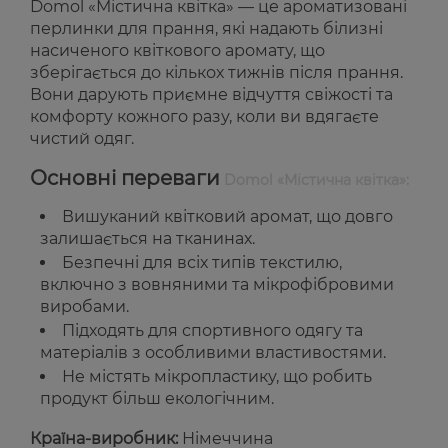
Domol «Містична квітка» — це ароматизовані
перлинки для прання, які надають білизні
насиченого квіткового аромату, що
зберігається до кількох тижнів після прання.
Вони дарують приємне відчуття свіжості та
комфорту кожного разу, коли ви вдягаєте
чистий одяг.
Основні переваги
Domol «Містична квітка»:
Вишуканий квітковий аромат, що довго
залишається на тканинах.
Безпечні для всіх типів текстилю,
включно з вовняними та мікрофібровими
виробами.
Підходять для спортивного одягу та
матеріалів з особливими властивостями.
Не містять мікропластику, що робить
продукт більш екологічним.
Країна-виробник:
Німеччина